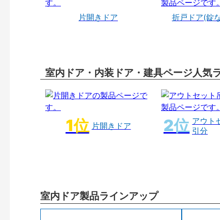
片開きドア
折戸ドア(錠
室内ドア・内装ドア・建具ページ人気
アウト
片開きドア
引分
室内ドア製品ラインアップ