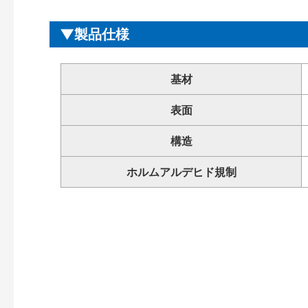
製品仕様
基材
表面
構造
ホルムアルデヒド規制