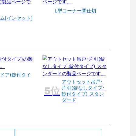
L型コーナー間仕切
ム[インセット]
ドア(錠付タイ
アウトセット吊戸･
片引(錠なしタイプ･
錠付タイプ) スタン
ダード