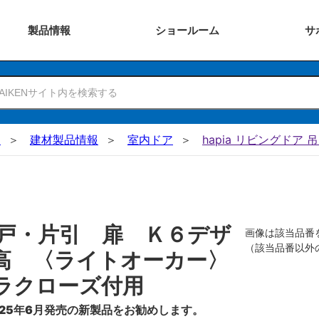
製品
情報
ショー
ルーム
サ
N
建材製品情報
室内ドア
hapia リビングドア 
戸・片引 扉 Ｋ６デザ
画像は該当品番
（該当品番以外
高 〈ライトオーカー〉
ラクローズ付用
25年6月発売の新製品をお勧めします。