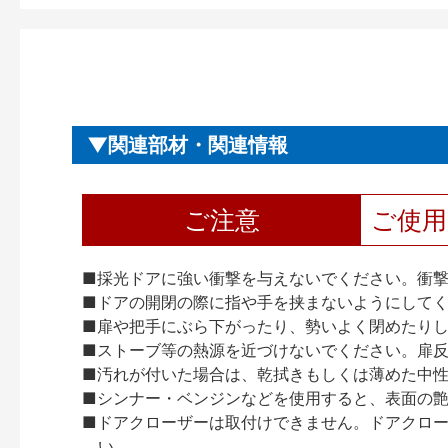
関連部材・関連情報
ご注意
ご使
■採光ドアに強い衝撃を与えないでください。衝
■ドアの開閉の際に指や手を挟まないようにして
■扉や把手にぶら下がったり、勢いよく閉めたり
■ストーブ等の熱源を近づけないでください。扉
■汚れが付いた場合は、乾拭きもしくは薄めた中
■シンナー・ベンジンなどを使用すると、表面の
■ドアクローザーは取付けできません。ドアクローザー
い。