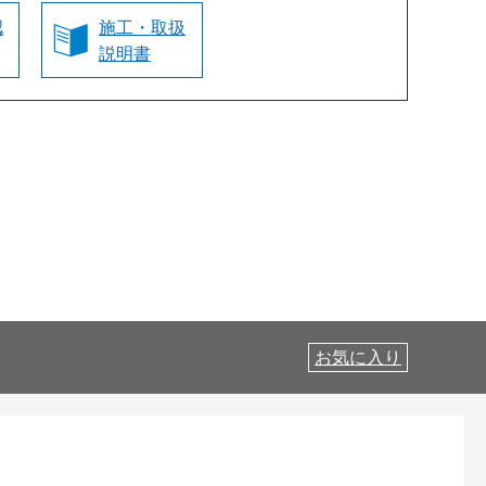
認
施工・取扱
説明書
お気に入り