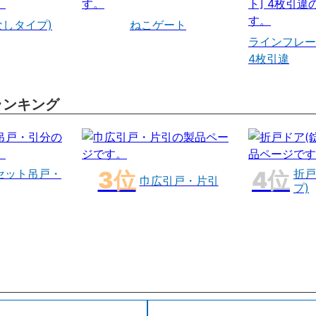
なしタイプ)
ねこゲート
ラインフレー
4枚引違
ランキング
セット吊戸・
折戸
巾広引戸・片引
プ)