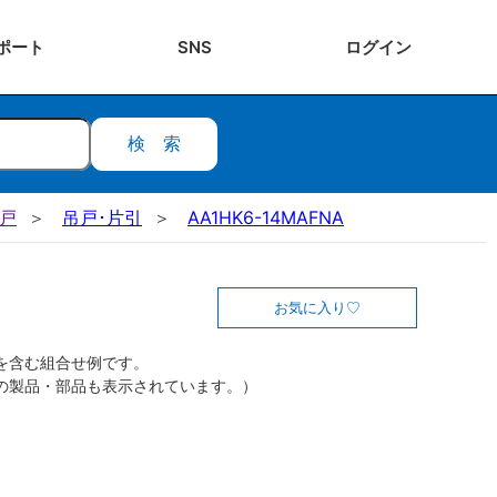
ポート
SNS
ログ
イン
検索
吊戸
吊戸･片引
AA1HK6-14MAFNA
お気に入り
を含む組合せ例です。
の製品・部品も表示されています。）