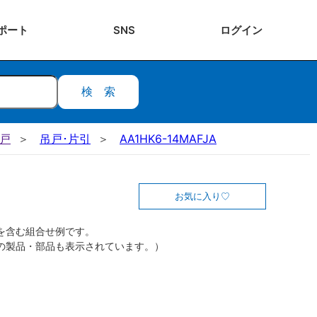
ポート
SNS
ログ
イン
検索
吊戸
吊戸･片引
AA1HK6-14MAFJA
お気に入り
を含む組合せ例です。
の製品・部品も表示されています。）