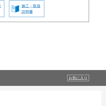
認
施工・取扱
説明書
お気に入り