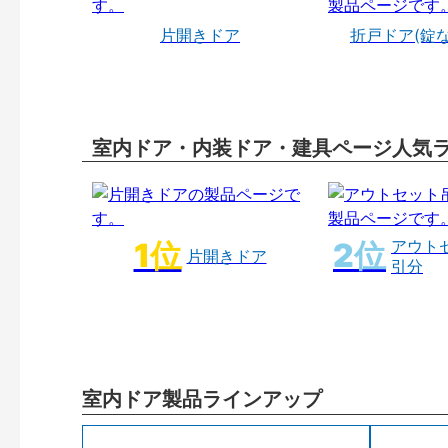
片開きドア
折戸ドア(錠
室内ドア・内装ドア・建具ページ人気
アウト
片開きドア
引分
室内ドア製品ラインアップ