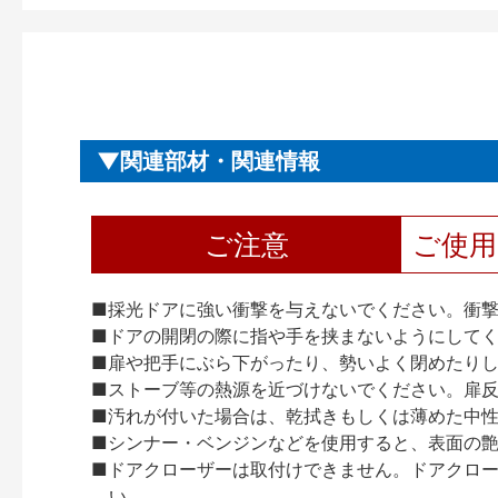
関連部材・関連情報
ご注意
ご使
■採光ドアに強い衝撃を与えないでください。衝
■ドアの開閉の際に指や手を挟まないようにして
■扉や把手にぶら下がったり、勢いよく閉めたり
■ストーブ等の熱源を近づけないでください。扉
■汚れが付いた場合は、乾拭きもしくは薄めた中
■シンナー・ベンジンなどを使用すると、表面の
■ドアクローザーは取付けできません。ドアクローザー
い。