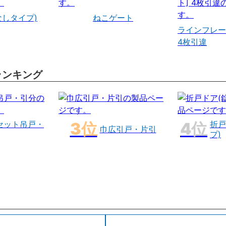
なしタイプ)
ねこゲート
ラインフレー
4枚引違
ランキング
セット吊戸・
折戸
巾広引戸・片引
プ)