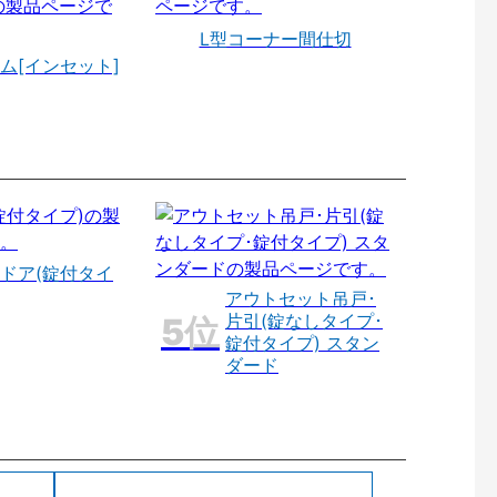
L型コーナー間仕切
ム[インセット]
ドア(錠付タイ
アウトセット吊戸･
片引(錠なしタイプ･
錠付タイプ) スタン
ダード