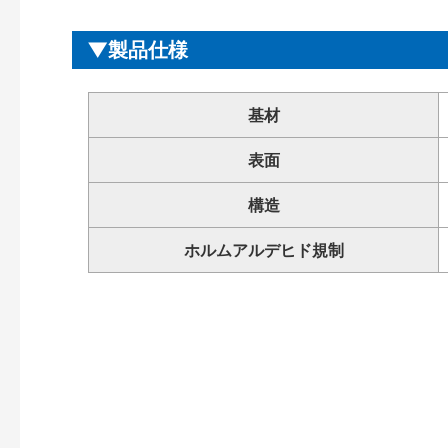
製品仕様
基材
表面
構造
ホルムアルデヒド規制