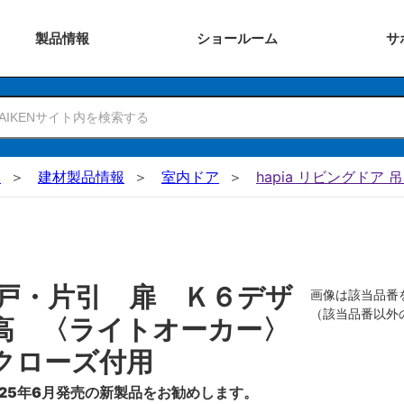
製品
情報
ショー
ルーム
サ
N
建材製品情報
室内ドア
hapia リビングドア 
戸・片引 扉 Ｋ６デザ
画像は該当品番
（該当品番以外
高 〈ライトオーカー〉
クローズ付用
25年6月発売の新製品をお勧めします。