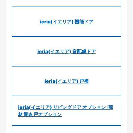
ieria(イエリア) 機能ドア
ieria(イエリア) 音配慮ドア
ieria(イエリア) 戸襖
ieria(イエリア) リビングドア オプション･部
材 開き戸オプション