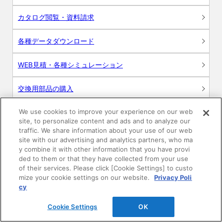
カタログ閲覧・資料請求
各種データダウンロード
WEB見積・各種シミュレーション
交換用部品の購入
We use cookies to improve your experience on our web
修理・点検
site, to personalize content and ads and to analyze our
traffic. We share information about your use of our web
お問い合わせ
site with our advertising and analytics partners, who ma
y combine it with other information that you have provi
ログイン
ded to them or that they have collected from your use
of their services. Please click [Cookie Settings] to custo
mize your cookie settings on our website.
Privacy Poli
建築・設計関係者様向けサイト
cy
ユーザー登録サービス
Cookie Settings
OK