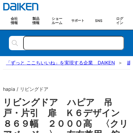
会社
製品
ショー
ログ
SNS
サポート
情報
情報
ルーム
イン
「ずっと ここちいいね」を実現する企業 DAIKEN
建
hapia / リビングドア
リビングドア ハピア 吊
戸・片引 扉 Ｋ６デザイン
８６９幅 ２０００高 〈クリ