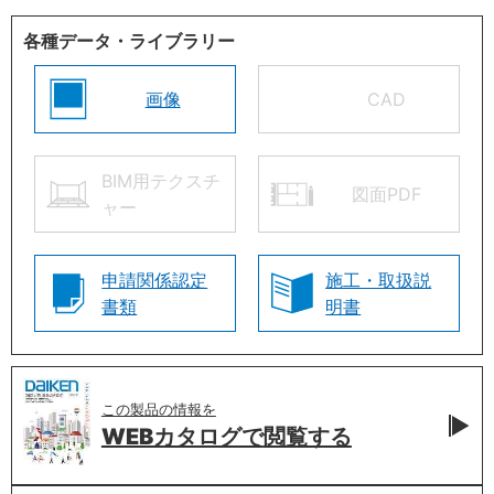
各種データ・ライブラリー
画像
CAD
BIM用テクスチ
図面PDF
ャー
申請関係認定
施工・取扱説
書類
明書
この製品の情報を
WEBカタログで
閲覧する