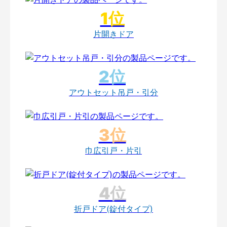
片開きドア
アウトセット吊戸・引分
巾広引戸・片引
折戸ドア(錠付タイプ)