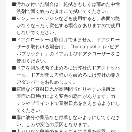
■汚れが付いた場合は、乾拭きもしくは薄めた中性
洗剤で固く絞ったタオルで拭いてください。
■シンナー・ベンジンなどを使用すると、表面の艶
がなくなったり変色する場合がありますので使用
しないでください。
■ドアクローザーは取付けできません。ドアクロー
ザーを取付ける場合は、「hapia public（ハピア
パブリック）」のドアおよびドアクローザーをご
使用ください。
■ドアを開放状態で止めるには弊社のドアストッパ
ーを、ドアが閉まる勢いを緩めるには弊社の開き
戸ダンパーをお勧めします。
■窓際など直射日光が長時間当たりやすい場所は、
表面の日焼けによる変色の恐れがあります。カー
テンやブラインドで直射日光をさえぎるようにし
てください。
■扉に油分や薬品など付着しないようにしてくださ
い。しみや変色の原因となります。
■上り口など段差のあるところに引戸を設置しない