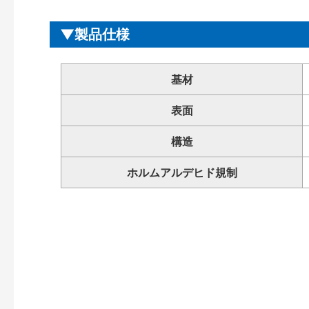
製品仕様
基材
表面
構造
ホルムアルデヒド規制