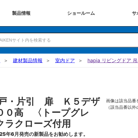
製品
情報
ショー
ルーム
サ
N
建材製品情報
室内ドア
hapia リビングドア 
戸・片引 扉 Ｋ５デザ
画像は該当品番
（該当品番以外
００高 〈トープグレ
クラクローズ付用
25年6月発売の新製品をお勧めします。