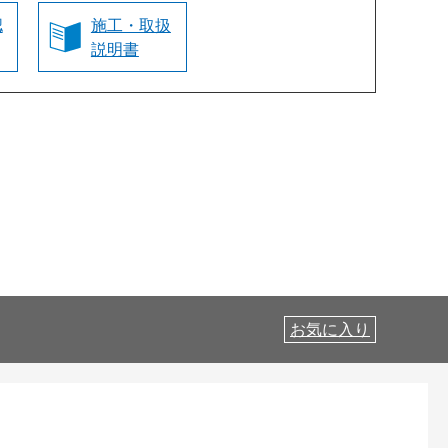
認
施工・取扱
説明書
お気に入り