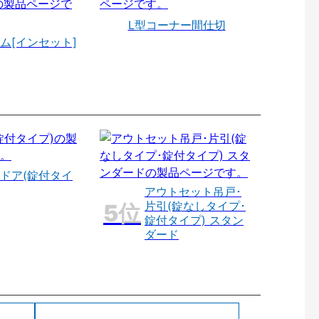
L型コーナー間仕切
ム[インセット]
ドア(錠付タイ
アウトセット吊戸･
片引(錠なしタイプ･
錠付タイプ) スタン
ダード