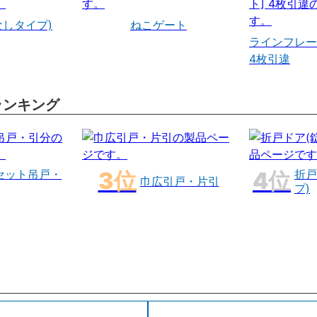
なしタイプ)
ねこゲート
ラインフレー
4枚引違
ランキング
セット吊戸・
折戸
巾広引戸・片引
プ)