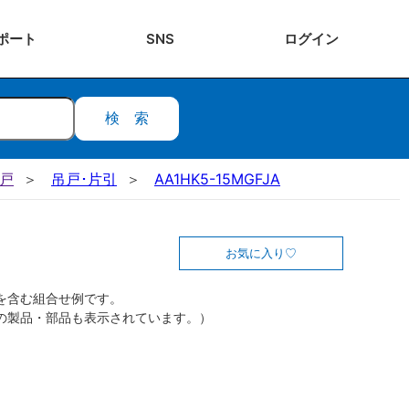
ポート
SNS
ログ
イン
検索
吊戸
吊戸･片引
AA1HK5-15MGFJA
お気に入り
を含む組合せ例です。
の製品・部品も表示されています。）