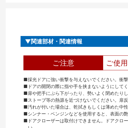
関連部材・関連情報
ご注意
ご使
■採光ドアに強い衝撃を与えないでください。衝
■ドアの開閉の際に指や手を挟まないようにして
■扉や把手にぶら下がったり、勢いよく閉めたり
■ストーブ等の熱源を近づけないでください。扉
■汚れが付いた場合は、乾拭きもしくは薄めた中
■シンナー・ベンジンなどを使用すると、表面の
■ドアクローザーは取付けできません。ドアクローザー
い。