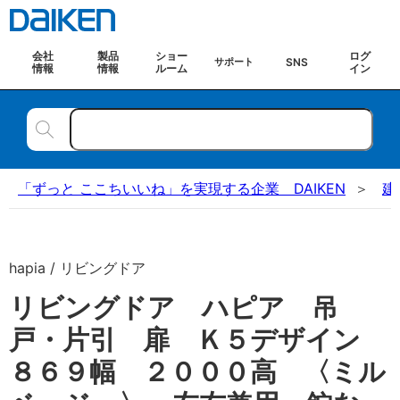
会社
製品
ショー
ログ
SNS
サポート
情報
情報
ルーム
イン
「ずっと ここちいいね」を実現する企業 DAIKEN
建
hapia / リビングドア
リビングドア ハピア 吊
戸・片引 扉 Ｋ５デザイン
８６９幅 ２０００高 〈ミル