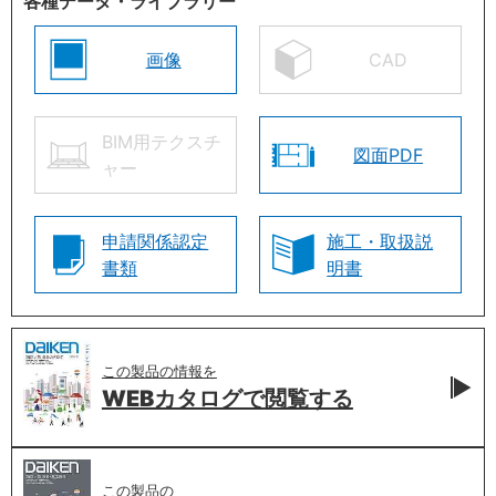
各種データ・ライブラリー
画像
CAD
BIM用テクスチ
図面PDF
ャー
申請関係認定
施工・取扱説
書類
明書
この製品の情報を
WEBカタログで
閲覧する
この製品の