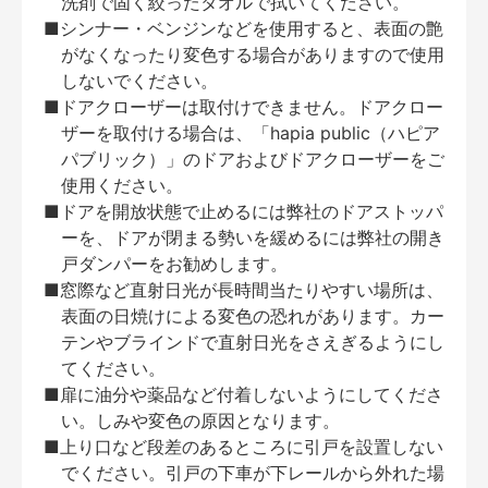
洗剤で固く絞ったタオルで拭いてください。
■シンナー・ベンジンなどを使用すると、表面の艶
がなくなったり変色する場合がありますので使用
しないでください。
■ドアクローザーは取付けできません。ドアクロー
ザーを取付ける場合は、「hapia public（ハピア
パブリック）」のドアおよびドアクローザーをご
使用ください。
■ドアを開放状態で止めるには弊社のドアストッパ
ーを、ドアが閉まる勢いを緩めるには弊社の開き
戸ダンパーをお勧めします。
■窓際など直射日光が長時間当たりやすい場所は、
表面の日焼けによる変色の恐れがあります。カー
テンやブラインドで直射日光をさえぎるようにし
てください。
■扉に油分や薬品など付着しないようにしてくださ
い。しみや変色の原因となります。
■上り口など段差のあるところに引戸を設置しない
でください。引戸の下車が下レールから外れた場