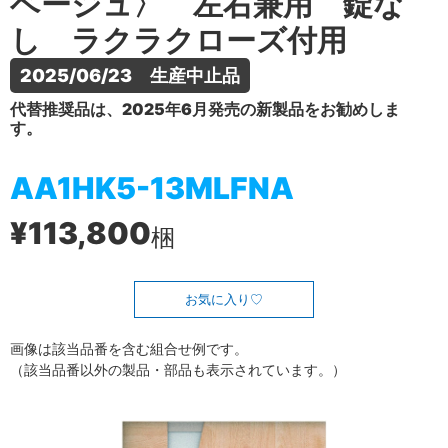
ベージュ〉 左右兼用 錠な
し ラクラクローズ付用
2025/06/23　生産中止品
代替推奨品は、2025年6月発売の新製品をお勧めしま
す。
AA1HK5-13MLFNA
¥113,800
梱
お気に入り
画像は該当品番を含む組合せ例です。
（該当品番以外の製品・部品も表示されています。）