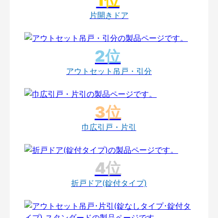
片開きドア
アウトセット吊戸・引分
巾広引戸・片引
折戸ドア(錠付タイプ)