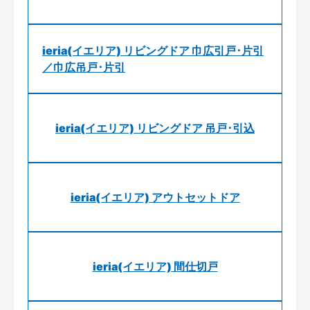
ieria(イエリア) リビングドア 巾広引戸･片引
／巾広吊戸･片引
ieria(イエリア) リビングドア 吊戸･引込
ieria(イエリア) アウトセットドア
ieria(イエリア) 間仕切戸