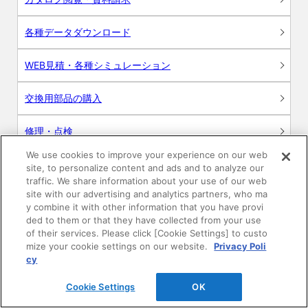
各種データダウンロード
WEB見積・各種シミュレーション
交換用部品の購入
修理・点検
We use cookies to improve your experience on our web
お問い合わせ
site, to personalize content and ads and to analyze our
traffic. We share information about your use of our web
ログイン
site with our advertising and analytics partners, who ma
y combine it with other information that you have provi
ded to them or that they have collected from your use
建築・設計関係者様向けサイト
of their services. Please click [Cookie Settings] to custo
mize your cookie settings on our website.
Privacy Poli
ユーザー登録サービス
cy
Cookie Settings
OK
WEB見積システム