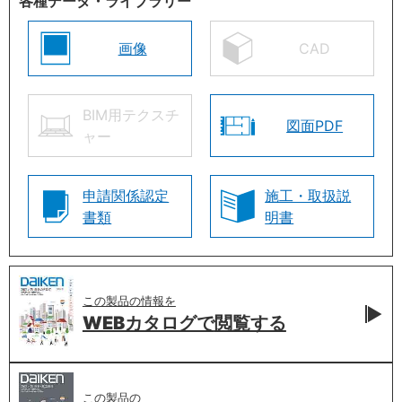
各種データ・ライブラリー
画像
CAD
BIM用テクスチ
図面PDF
ャー
申請関係認定
施工・取扱説
書類
明書
この製品の情報を
WEBカタログで
閲覧する
この製品の