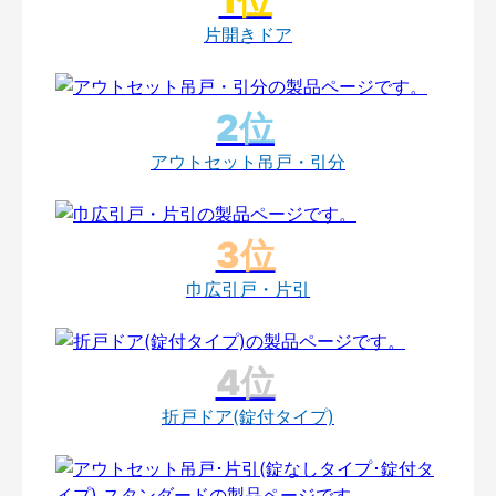
片開きドア
アウトセット吊戸・引分
巾広引戸・片引
折戸ドア(錠付タイプ)