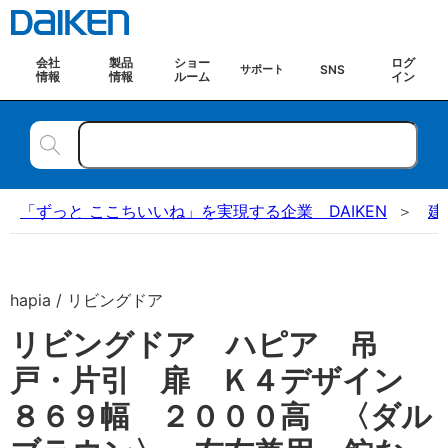
会社
製品
ショー
ログ
SNS
サポート
情報
情報
ルーム
イン
「ずっと ここちいいね」を実現する企業 DAIKEN
建
hapia / リビングドア
リビングドア ハピア 吊
戸・片引 扉 Ｋ４デザイン
８６９幅 ２０００高 〈ダル