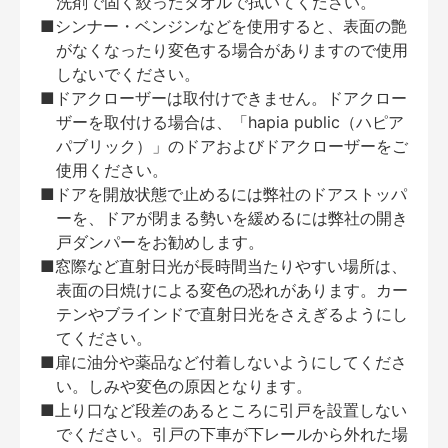
洗剤で固く絞ったタオルで拭いてください。
■シンナー・ベンジンなどを使用すると、表面の艶
がなくなったり変色する場合がありますので使用
しないでください。
■ドアクローザーは取付けできません。ドアクロー
ザーを取付ける場合は、「hapia public（ハピア
パブリック）」のドアおよびドアクローザーをご
使用ください。
■ドアを開放状態で止めるには弊社のドアストッパ
ーを、ドアが閉まる勢いを緩めるには弊社の開き
戸ダンパーをお勧めします。
■窓際など直射日光が長時間当たりやすい場所は、
表面の日焼けによる変色の恐れがあります。カー
テンやブラインドで直射日光をさえぎるようにし
てください。
■扉に油分や薬品など付着しないようにしてくださ
い。しみや変色の原因となります。
■上り口など段差のあるところに引戸を設置しない
でください。引戸の下車が下レールから外れた場