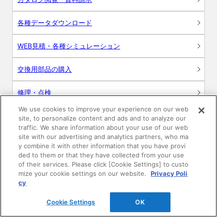
各種データダウンロード
WEB見積・各種シミュレーション
交換用部品の購入
修理・点検
We use cookies to improve your experience on our web
お問い合わせ
site, to personalize content and ads and to analyze our
traffic. We share information about your use of our web
ログイン
site with our advertising and analytics partners, who ma
y combine it with other information that you have provi
ded to them or that they have collected from your use
建築・設計関係者様向けサイト
of their services. Please click [Cookie Settings] to custo
mize your cookie settings on our website.
Privacy Poli
ユーザー登録サービス
cy
Cookie Settings
OK
WEB見積システム