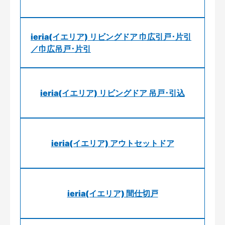
ieria(イエリア) リビングドア 巾広引戸･片引
／巾広吊戸･片引
ieria(イエリア) リビングドア 吊戸･引込
ieria(イエリア) アウトセットドア
ieria(イエリア) 間仕切戸