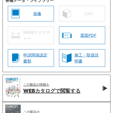
各種データ・ライブラリー
画像
CAD
BIM用テクスチ
図面PDF
ャー
申請関係認定
施工・取扱説
書類
明書
この製品の情報を
WEBカタログで
閲覧する
この製品の