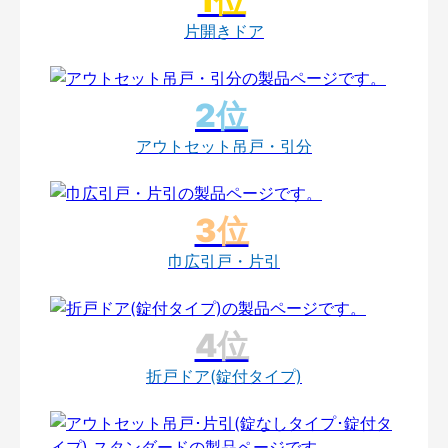
片開きドア
アウトセット吊戸・引分
巾広引戸・片引
折戸ドア(錠付タイプ)