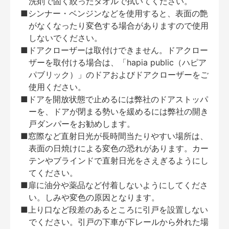
洗剤で固く絞ったタオルで拭いてください。
■シンナー・ベンジンなどを使用すると、表面の艶
がなくなったり変色する場合がありますので使用
しないでください。
■ドアクローザーは取付けできません。ドアクロー
ザーを取付ける場合は、「hapia public（ハピア
パブリック）」のドアおよびドアクローザーをご
使用ください。
■ドアを開放状態で止めるには弊社のドアストッパ
ーを、ドアが閉まる勢いを緩めるには弊社の開き
戸ダンパーをお勧めします。
■窓際など直射日光が長時間当たりやすい場所は、
表面の日焼けによる変色の恐れがあります。カー
テンやブラインドで直射日光をさえぎるようにし
てください。
■扉に油分や薬品など付着しないようにしてくださ
い。しみや変色の原因となります。
■上り口など段差のあるところに引戸を設置しない
でください。引戸の下車が下レールから外れた場