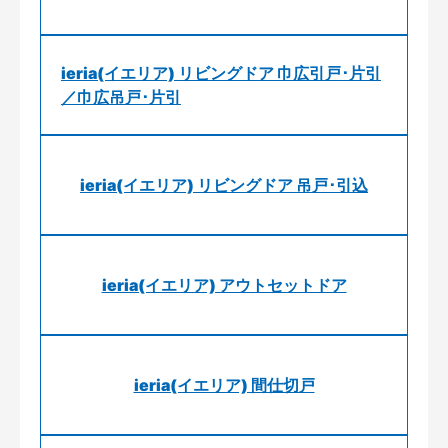
ieria(イエリア) リビングドア 巾広引戸･片引
／巾広吊戸･片引
ieria(イエリア) リビングドア 吊戸･引込
ieria(イエリア) アウトセットドア
ieria(イエリア) 間仕切戸