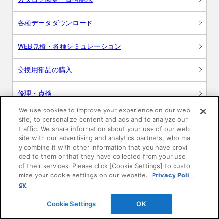
各種データダウンロード
WEB見積・各種シミュレーション
交換用部品の購入
修理・点検
We use cookies to improve your experience on our web
お問い合わせ
site, to personalize content and ads and to analyze our
traffic. We share information about your use of our web
ログイン
site with our advertising and analytics partners, who ma
y combine it with other information that you have provi
ded to them or that they have collected from your use
建築・設計関係者様向けサイト
of their services. Please click [Cookie Settings] to custo
mize your cookie settings on our website.
Privacy Poli
ユーザー登録サービス
cy
Cookie Settings
OK
WEB見積システム