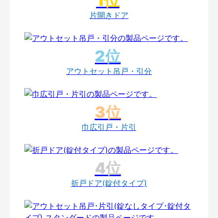
片開きドア
アウトセット吊戸・引分
巾広引戸・片引
折戸ドア(錠付タイプ)