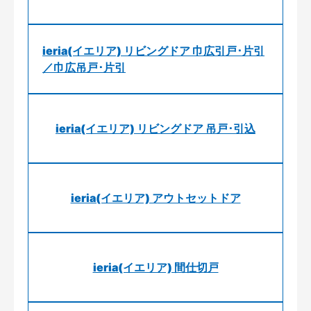
ieria(イエリア) リビングドア 巾広引戸･片引
／巾広吊戸･片引
ieria(イエリア) リビングドア 吊戸･引込
ieria(イエリア) アウトセットドア
ieria(イエリア) 間仕切戸