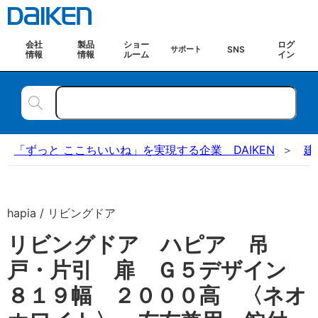
会社
製品
ショー
ログ
SNS
サポート
情報
情報
ルーム
イン
「ずっと ここちいいね」を実現する企業 DAIKEN
建
hapia / リビングドア
リビングドア ハピア 吊
戸・片引 扉 Ｇ５デザイン
８１９幅 ２０００高 〈ネオ