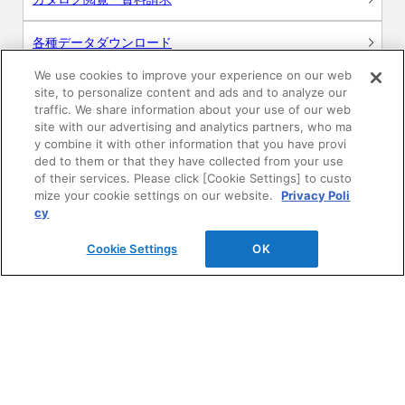
各種データダウンロード
We use cookies to improve your experience on our web
WEB見積・各種シミュレーション
site, to personalize content and ads and to analyze our
traffic. We share information about your use of our web
site with our advertising and analytics partners, who ma
交換用部品の購入
y combine it with other information that you have provi
ded to them or that they have collected from your use
修理・点検
of their services. Please click [Cookie Settings] to custo
mize your cookie settings on our website.
Privacy Poli
cy
お問い合わせ
Cookie Settings
OK
ログイン
建築・設計関係者様向けサイト
ユーザー登録サービス
WEB見積システム