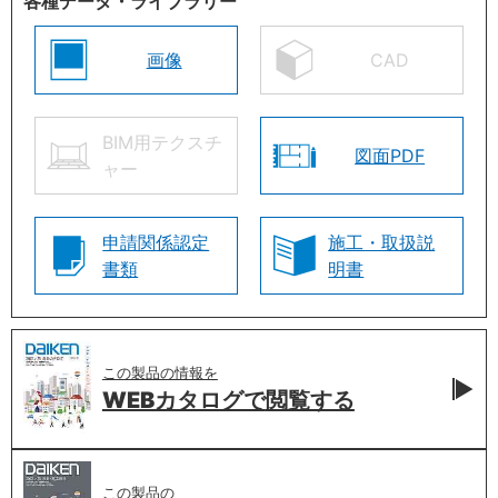
各種データ・ライブラリー
画像
CAD
BIM用テクスチ
図面PDF
ャー
申請関係認定
施工・取扱説
書類
明書
この製品の情報を
WEBカタログで
閲覧する
この製品の