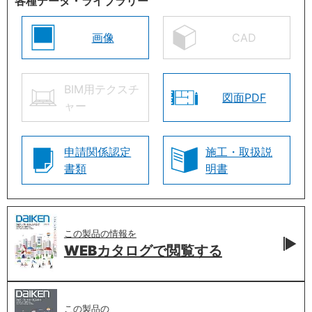
各種データ・ライブラリー
画像
CAD
BIM用テクスチ
図面PDF
ャー
申請関係認定
施工・取扱説
書類
明書
この製品の情報を
WEBカタログで
閲覧する
この製品の