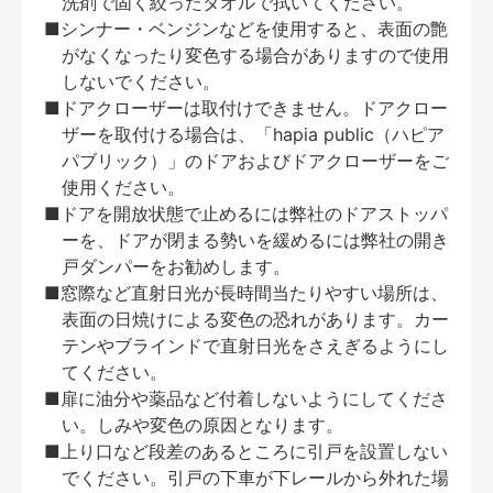
洗剤で固く絞ったタオルで拭いてください。
■シンナー・ベンジンなどを使用すると、表面の艶
がなくなったり変色する場合がありますので使用
しないでください。
■ドアクローザーは取付けできません。ドアクロー
ザーを取付ける場合は、「hapia public（ハピア
パブリック）」のドアおよびドアクローザーをご
使用ください。
■ドアを開放状態で止めるには弊社のドアストッパ
ーを、ドアが閉まる勢いを緩めるには弊社の開き
戸ダンパーをお勧めします。
■窓際など直射日光が長時間当たりやすい場所は、
表面の日焼けによる変色の恐れがあります。カー
テンやブラインドで直射日光をさえぎるようにし
てください。
■扉に油分や薬品など付着しないようにしてくださ
い。しみや変色の原因となります。
■上り口など段差のあるところに引戸を設置しない
でください。引戸の下車が下レールから外れた場