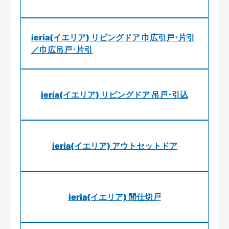
ieria(イエリア) リビングドア 巾広引戸･片引
／巾広吊戸･片引
ieria(イエリア) リビングドア 吊戸･引込
ieria(イエリア) アウトセットドア
ieria(イエリア) 間仕切戸