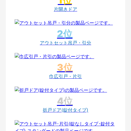
片開きドア
アウトセット吊戸・引分
巾広引戸・片引
折戸ドア(錠付タイプ)