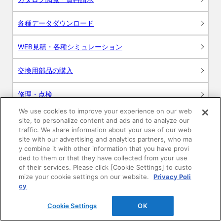
各種データダウンロード
WEB見積・各種シミュレーション
交換用部品の購入
修理・点検
We use cookies to improve your experience on our web
お問い合わせ
site, to personalize content and ads and to analyze our
traffic. We share information about your use of our web
ログイン
site with our advertising and analytics partners, who ma
y combine it with other information that you have provi
ded to them or that they have collected from your use
建築・設計関係者様向けサイト
of their services. Please click [Cookie Settings] to custo
mize your cookie settings on our website.
Privacy Poli
ユーザー登録サービス
cy
Cookie Settings
OK
WEB見積システム