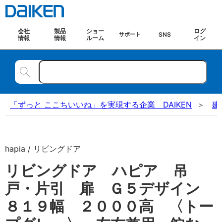
会社
製品
ショー
ログ
SNS
サポート
情報
情報
ルーム
イン
「ずっと ここちいいね」を実現する企業 DAIKEN
建
hapia / リビングドア
リビングドア ハピア 吊
戸・片引 扉 Ｇ５デザイン
８１９幅 ２０００高 〈トー