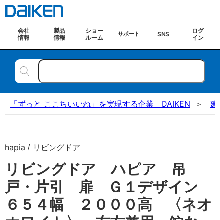
会社
製品
ショー
ログ
SNS
サポート
情報
情報
ルーム
イン
「ずっと ここちいいね」を実現する企業 DAIKEN
建
hapia / リビングドア
リビングドア ハピア 吊
戸・片引 扉 Ｇ１デザイン
６５４幅 ２０００高 〈ネオ