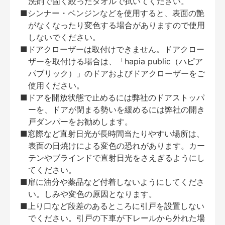
洗剤で固く絞ったタオルで拭いてください。
■シンナー・ベンジンなどを使用すると、表面の艶
がなくなったり変色する場合がありますので使用
しないでください。
■ドアクローザーは取付けできません。ドアクロー
ザーを取付ける場合は、「hapia public（ハピア
パブリック）」のドアおよびドアクローザーをご
使用ください。
■ドアを開放状態で止めるには弊社のドアストッパ
ーを、ドアが閉まる勢いを緩めるには弊社の開き
戸ダンパーをお勧めします。
■窓際など直射日光が長時間当たりやすい場所は、
表面の日焼けによる変色の恐れがあります。カー
テンやブラインドで直射日光をさえぎるようにし
てください。
■扉に油分や薬品など付着しないようにしてくださ
い。しみや変色の原因となります。
■上り口など段差のあるところに引戸を設置しない
でください。引戸の下車が下レールから外れた場