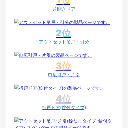
片開きドア
アウトセット吊戸・引分
巾広引戸・片引
折戸ドア(錠付タイプ)