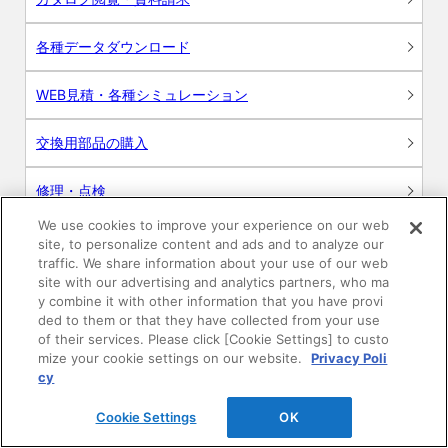
各種データダウンロード
WEB見積・各種シミュレーション
交換用部品の購入
修理・点検
We use cookies to improve your experience on our web
お問い合わせ
site, to personalize content and ads and to analyze our
traffic. We share information about your use of our web
ログイン
site with our advertising and analytics partners, who ma
y combine it with other information that you have provi
ded to them or that they have collected from your use
建築・設計関係者様向けサイト
of their services. Please click [Cookie Settings] to custo
mize your cookie settings on our website.
Privacy Poli
ユーザー登録サービス
cy
Cookie Settings
OK
WEB見積システム