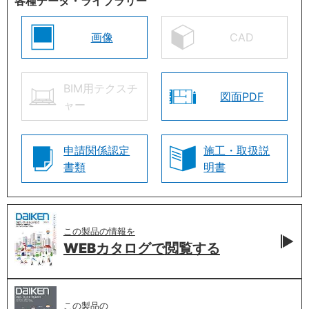
各種データ・ライブラリー
画像
CAD
BIM用テクスチ
図面PDF
ャー
申請関係認定
施工・取扱説
書類
明書
この製品の情報を
WEBカタログで
閲覧する
この製品の