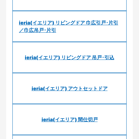
ieria(イエリア) リビングドア 巾広引戸･片引
／巾広吊戸･片引
ieria(イエリア) リビングドア 吊戸･引込
ieria(イエリア) アウトセットドア
ieria(イエリア) 間仕切戸