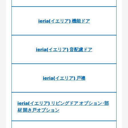
ieria(イエリア) 機能ドア
ieria(イエリア) 音配慮ドア
ieria(イエリア) 戸襖
ieria(イエリア) リビングドア オプション･部
材 開き戸オプション