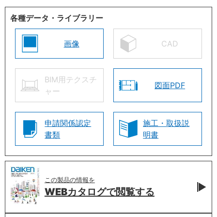
各種データ・ライブラリー
画像
CAD
BIM用テクスチ
図面PDF
ャー
申請関係認定
施工・取扱説
書類
明書
この製品の情報を
WEBカタログで
閲覧する