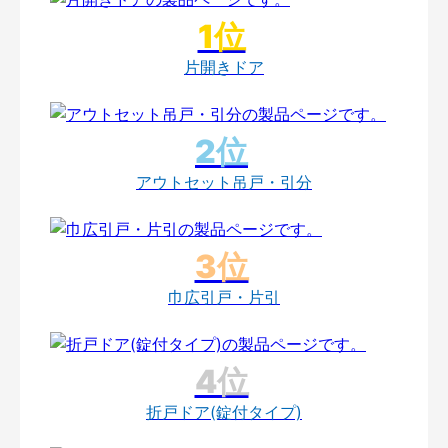
片開きドア
アウトセット吊戸・引分
巾広引戸・片引
折戸ドア(錠付タイプ)