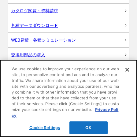
カタログ閲覧・資料請求
各種データダウンロード
WEB見積・各種シミュレーション
交換用部品の購入
We use cookies to improve your experience on our web
修理・点検
site, to personalize content and ads and to analyze our
traffic. We share information about your use of our web
お問い合わせ
site with our advertising and analytics partners, who ma
y combine it with other information that you have provi
ログイン
ded to them or that they have collected from your use
of their services. Please click [Cookie Settings] to custo
mize your cookie settings on our website.
Privacy Poli
建築・設計関係者様向けサイト
cy
ユーザー登録サービス
Cookie Settings
OK