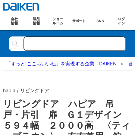
会社
製品
ショー
ログ
SNS
サポート
情報
情報
ルーム
イン
「ずっと ここちいいね」を実現する企業 DAIKEN
建
hapia / リビングドア
リビングドア ハピア 吊
戸・片引 扉 Ｇ１デザイン
５９４幅 ２０００高 〈ティ