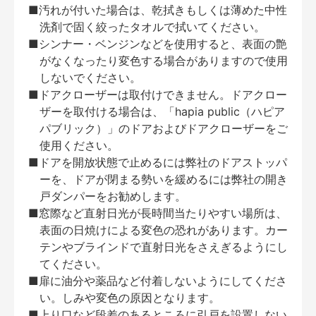
■汚れが付いた場合は、乾拭きもしくは薄めた中性
洗剤で固く絞ったタオルで拭いてください。
■シンナー・ベンジンなどを使用すると、表面の艶
がなくなったり変色する場合がありますので使用
しないでください。
■ドアクローザーは取付けできません。ドアクロー
ザーを取付ける場合は、「hapia public（ハピア
パブリック）」のドアおよびドアクローザーをご
使用ください。
■ドアを開放状態で止めるには弊社のドアストッパ
ーを、ドアが閉まる勢いを緩めるには弊社の開き
戸ダンパーをお勧めします。
■窓際など直射日光が長時間当たりやすい場所は、
表面の日焼けによる変色の恐れがあります。カー
テンやブラインドで直射日光をさえぎるようにし
てください。
■扉に油分や薬品など付着しないようにしてくださ
い。しみや変色の原因となります。
■上り口など段差のあるところに引戸を設置しない