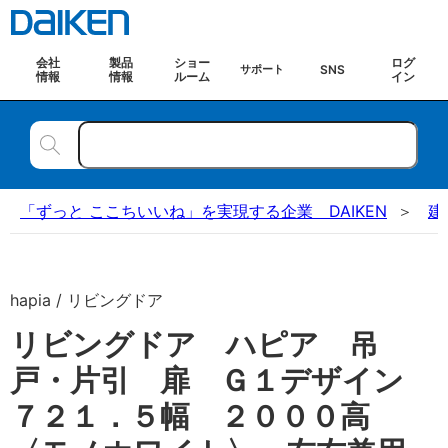
会社
製品
ショー
ログ
SNS
サポート
情報
情報
ルーム
イン
「ずっと ここちいいね」を実現する企業 DAIKEN
建
hapia / リビングドア
リビングドア ハピア 吊
戸・片引 扉 Ｇ１デザイン
７２１．５幅 ２０００高