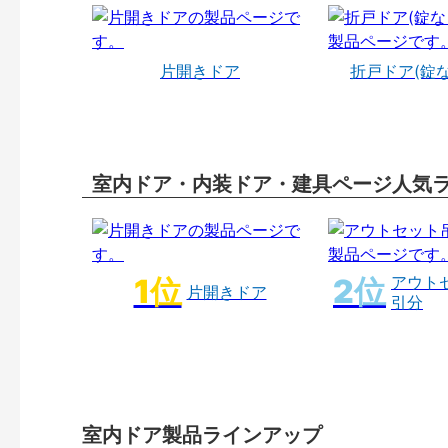
片開きドア
折戸ドア(錠
室内ドア・内装ドア・建具ページ人気
アウト
片開きドア
引分
室内ドア製品ラインアップ