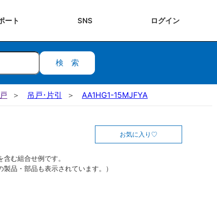
ポート
SNS
ログ
イン
検索
吊戸
吊戸･片引
AA1HG1-15MJFYA
お気に入り
を含む組合せ例です。
の製品・部品も表示されています。）