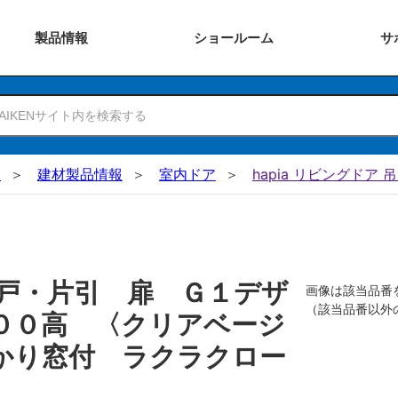
製品
情報
ショー
ルーム
サ
N
建材製品情報
室内ドア
hapia リビングドア 
戸・片引 扉 Ｇ１デザ
画像は該当品番
（該当品番以外
００高 〈クリアベージ
かり窓付 ラクラクロー