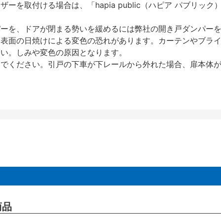
を取付ける場合は、「hapia public（ハピア パブリ
パーを、ドアが閉まる勢いを緩めるには弊社の開き戸ダンパー
、表面の日焼けによる変色の恐れがあります。カーテンやブラ
さい。しみや変色の原因となります。
いでください。引戸の下車が下レールから外れた場合、扉本体
商品