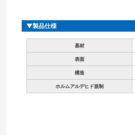
製品仕様
基材
表面
構造
ホルムアルデヒド規制