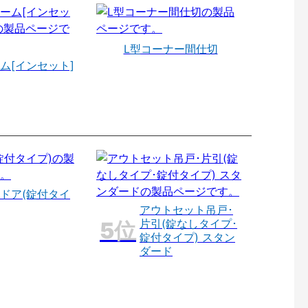
L型コーナー間仕切
ム[インセット]
ドア(錠付タイ
アウトセット吊戸･
片引(錠なしタイプ･
錠付タイプ) スタン
ダード