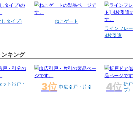
なしタイプ)
ねこゲート
ラインフレー
4枚引違
ランキング
セット吊戸・
折戸
巾広引戸・片引
プ)