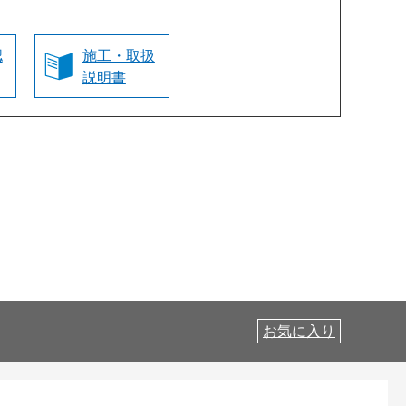
認
施工・取扱
説明書
お気に入り