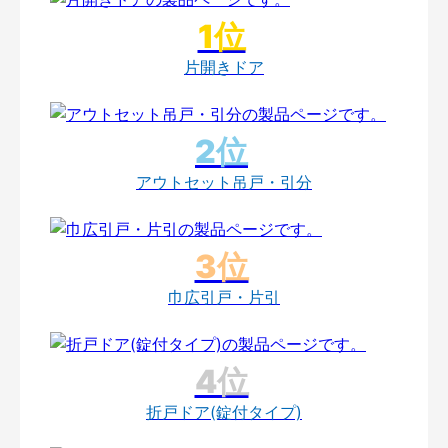
片開きドア
アウトセット吊戸・引分
巾広引戸・片引
折戸ドア(錠付タイプ)