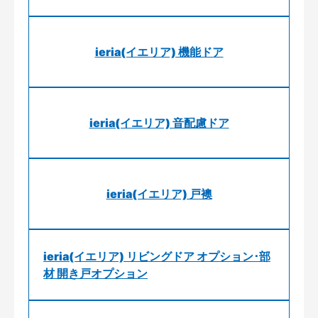
ieria(イエリア) 機能ドア
ieria(イエリア) 音配慮ドア
ieria(イエリア) 戸襖
ieria(イエリア) リビングドア オプション･部
材 開き戸オプション