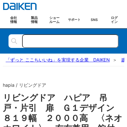
会社
製品
ショー
ログ
SNS
サポート
情報
情報
ルーム
イン
「ずっと ここちいいね」を実現する企業 DAIKEN
建
hapia / リビングドア
リビングドア ハピア 吊
戸・片引 扉 Ｇ１デザイン
８１９幅 ２０００高 〈ネオ