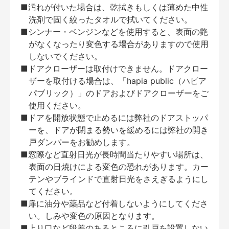
■汚れが付いた場合は、乾拭きもしくは薄めた中性
洗剤で固く絞ったタオルで拭いてください。
■シンナー・ベンジンなどを使用すると、表面の艶
がなくなったり変色する場合がありますので使用
しないでください。
■ドアクローザーは取付けできません。ドアクロー
ザーを取付ける場合は、「hapia public（ハピア
パブリック）」のドアおよびドアクローザーをご
使用ください。
■ドアを開放状態で止めるには弊社のドアストッパ
ーを、ドアが閉まる勢いを緩めるには弊社の開き
戸ダンパーをお勧めします。
■窓際など直射日光が長時間当たりやすい場所は、
表面の日焼けによる変色の恐れがあります。カー
テンやブラインドで直射日光をさえぎるようにし
てください。
■扉に油分や薬品など付着しないようにしてくださ
い。しみや変色の原因となります。
■上り口など段差のあるところに引戸を設置しない