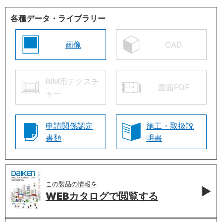
各種データ・ライブラリー
画像
CAD
BIM用テクスチ
図面PDF
ャー
申請関係認定
施工・取扱説
書類
明書
この製品の情報を
WEBカタログで
閲覧する