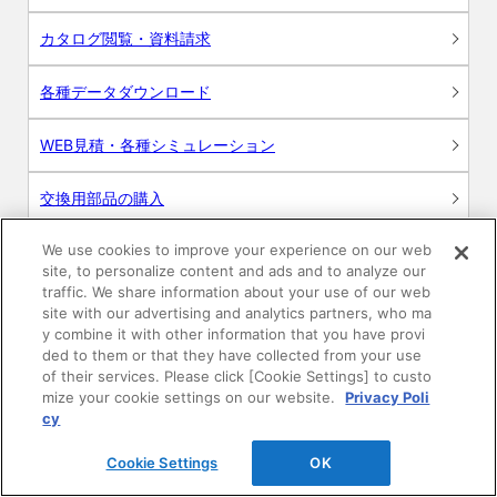
カタログ閲覧・資料請求
各種データダウンロード
WEB見積・各種シミュレーション
交換用部品の購入
We use cookies to improve your experience on our web
修理・点検
site, to personalize content and ads and to analyze our
traffic. We share information about your use of our web
お問い合わせ
site with our advertising and analytics partners, who ma
y combine it with other information that you have provi
ログイン
ded to them or that they have collected from your use
of their services. Please click [Cookie Settings] to custo
mize your cookie settings on our website.
Privacy Poli
建築・設計関係者様向けサイト
cy
ユーザー登録サービス
Cookie Settings
OK