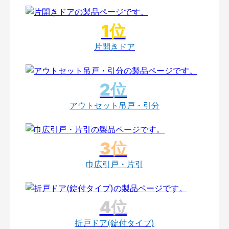
片開きドア
アウトセット吊戸・引分
巾広引戸・片引
折戸ドア(錠付タイプ)