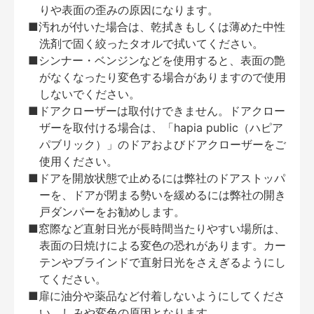
りや表面の歪みの原因になります。
■汚れが付いた場合は、乾拭きもしくは薄めた中性
洗剤で固く絞ったタオルで拭いてください。
■シンナー・ベンジンなどを使用すると、表面の艶
がなくなったり変色する場合がありますので使用
しないでください。
■ドアクローザーは取付けできません。ドアクロー
ザーを取付ける場合は、「hapia public（ハピア
パブリック）」のドアおよびドアクローザーをご
使用ください。
■ドアを開放状態で止めるには弊社のドアストッパ
ーを、ドアが閉まる勢いを緩めるには弊社の開き
戸ダンパーをお勧めします。
■窓際など直射日光が長時間当たりやすい場所は、
表面の日焼けによる変色の恐れがあります。カー
テンやブラインドで直射日光をさえぎるようにし
てください。
■扉に油分や薬品など付着しないようにしてくださ
い。しみや変色の原因となります。