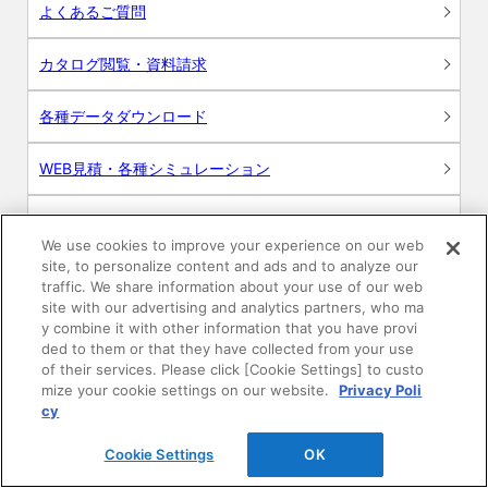
よくあるご質問
カタログ閲覧・資料請求
各種データダウンロード
WEB見積・各種シミュレーション
交換用部品の購入
We use cookies to improve your experience on our web
site, to personalize content and ads and to analyze our
修理・点検
traffic. We share information about your use of our web
site with our advertising and analytics partners, who ma
お問い合わせ
y combine it with other information that you have provi
ded to them or that they have collected from your use
of their services. Please click [Cookie Settings] to custo
ログイン
mize your cookie settings on our website.
Privacy Poli
cy
建築・設計関係者様向けサイト
Cookie Settings
OK
ユーザー登録サービス