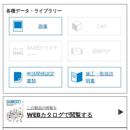
各種データ・ライブラリー
画像
CAD
BIM用テクスチ
図面PDF
ャー
申請関係認定
施工・取扱説
書類
明書
この製品の情報を
WEBカタログで
閲覧する