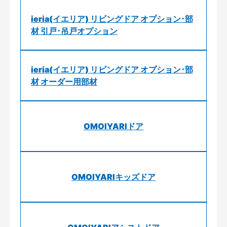
ieria(イエリア) リビングドア オプション･部
材 引戸･吊戸オプション
ieria(イエリア) リビングドア オプション･部
材 オーダー用部材
OMOIYARIドア
OMOIYARIキッズドア