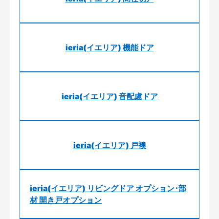
ieria(イエリア) 機能ドア
ieria(イエリア) 音配慮ドア
ieria(イエリア) 戸襖
ieria(イエリア) リビングドア オプション･部
材 開き戸オプション