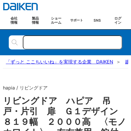
会社
製品
ショー
ログ
SNS
サポート
情報
情報
ルーム
イン
「ずっと ここちいいね」を実現する企業 DAIKEN
建
hapia / リビングドア
リビングドア ハピア 吊
戸・片引 扉 Ｇ１デザイン
８１９幅 ２０００高 〈モノ