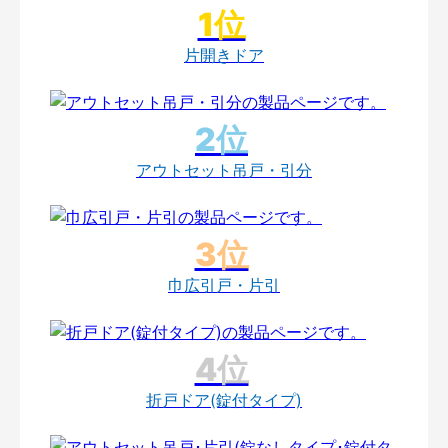
片開きドア
アウトセット吊戸・引分
巾広引戸・片引
折戸ドア(錠付タイプ)