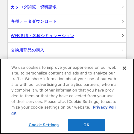
カタログ閲覧・資料請求
各種データダウンロード
WEB見積・各種シミュレーション
交換用部品の購入
修理・点検
We use cookies to improve your experience on our web
site, to personalize content and ads and to analyze our
お問い合わせ
traffic. We share information about your use of our web
site with our advertising and analytics partners, who ma
y combine it with other information that you have provi
ログイン
ded to them or that they have collected from your use
of their services. Please click [Cookie Settings] to custo
建築・設計関係者様向けサイト
mize your cookie settings on our website.
Privacy Poli
cy
ユーザー登録サービス
Cookie Settings
OK