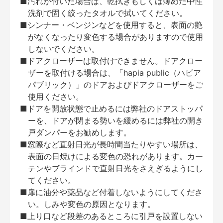
■汚れが付いた場合は、乾拭きもしくは薄めた中性
洗剤で固く絞ったタオルで拭いてください。
■シンナー・ベンジンなどを使用すると、表面の艶
がなくなったり変色する場合がありますので使用
しないでください。
■ドアクローザーは取付けできません。ドアクロー
ザーを取付ける場合は、「hapia public（ハピア
パブリック）」のドアおよびドアクローザーをご
使用ください。
■ドアを開放状態で止めるには弊社のドアストッパ
ーを、ドアが閉まる勢いを緩めるには弊社の開き
戸ダンパーをお勧めします。
■窓際など直射日光が長時間当たりやすい場所は、
表面の日焼けによる変色の恐れがあります。カー
テンやブラインドで直射日光をさえぎるようにし
てください。
■扉に油分や薬品など付着しないようにしてくださ
い。しみや変色の原因となります。
■上り口など段差のあるところに引戸を設置しない