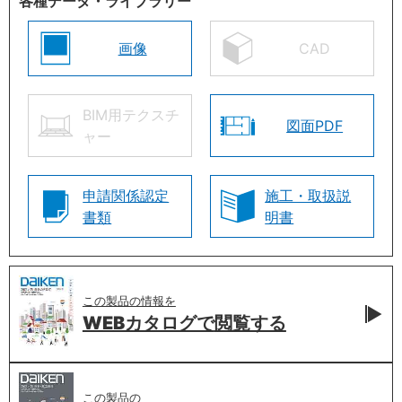
各種データ・ライブラリー
画像
CAD
BIM用テクスチ
図面PDF
ャー
申請関係認定
施工・取扱説
書類
明書
この製品の情報を
WEBカタログで
閲覧する
この製品の