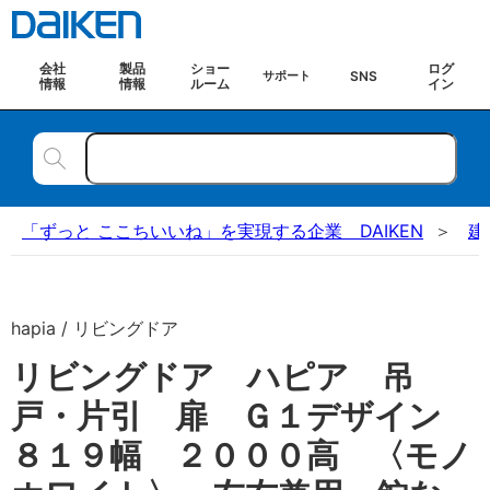
会社
製品
ショー
ログ
SNS
サポート
情報
情報
ルーム
イン
「ずっと ここちいいね」を実現する企業 DAIKEN
建
hapia / リビングドア
リビングドア ハピア 吊
戸・片引 扉 Ｇ１デザイン
８１９幅 ２０００高 〈モノ