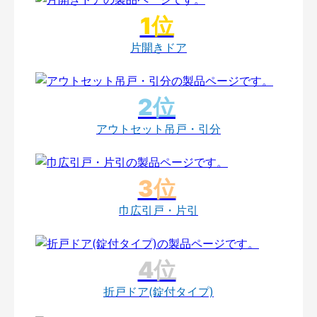
片開きドア
アウトセット吊戸・引分
巾広引戸・片引
折戸ドア(錠付タイプ)