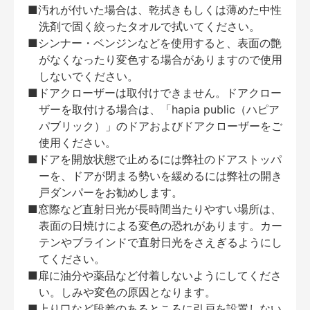
■汚れが付いた場合は、乾拭きもしくは薄めた中性
洗剤で固く絞ったタオルで拭いてください。
■シンナー・ベンジンなどを使用すると、表面の艶
がなくなったり変色する場合がありますので使用
しないでください。
■ドアクローザーは取付けできません。ドアクロー
ザーを取付ける場合は、「hapia public（ハピア
パブリック）」のドアおよびドアクローザーをご
使用ください。
■ドアを開放状態で止めるには弊社のドアストッパ
ーを、ドアが閉まる勢いを緩めるには弊社の開き
戸ダンパーをお勧めします。
■窓際など直射日光が長時間当たりやすい場所は、
表面の日焼けによる変色の恐れがあります。カー
テンやブラインドで直射日光をさえぎるようにし
てください。
■扉に油分や薬品など付着しないようにしてくださ
い。しみや変色の原因となります。
■上り口など段差のあるところに引戸を設置しない