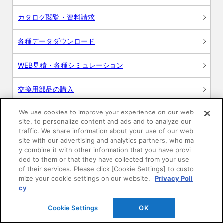
カタログ閲覧・資料請求
各種データダウンロード
WEB見積・各種シミュレーション
交換用部品の購入
We use cookies to improve your experience on our web
修理・点検
site, to personalize content and ads and to analyze our
traffic. We share information about your use of our web
お問い合わせ
site with our advertising and analytics partners, who ma
y combine it with other information that you have provi
ログイン
ded to them or that they have collected from your use
of their services. Please click [Cookie Settings] to custo
mize your cookie settings on our website.
Privacy Poli
建築・設計関係者様向けサイト
cy
ユーザー登録サービス
Cookie Settings
OK