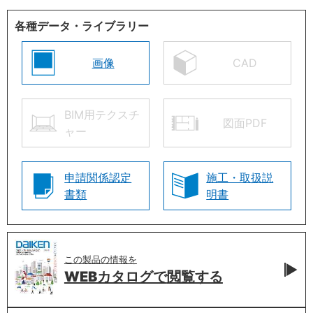
各種データ・ライブラリー
画像
CAD
BIM用テクスチ
図面PDF
ャー
申請関係認定
施工・取扱説
書類
明書
この製品の情報を
WEBカタログで
閲覧する