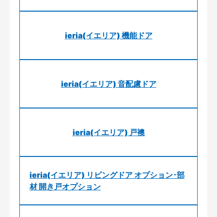
ieria(イエリア) 機能ドア
ieria(イエリア) 音配慮ドア
ieria(イエリア) 戸襖
ieria(イエリア) リビングドア オプション･部
材 開き戸オプション