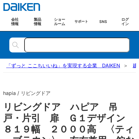
会社
製品
ショー
ログ
SNS
サポート
情報
情報
ルーム
イン
「ずっと ここちいいね」を実現する企業 DAIKEN
建
hapia / リビングドア
リビングドア ハピア 吊
戸・片引 扉 Ｇ１デザイン
８１９幅 ２０００高 〈ティ