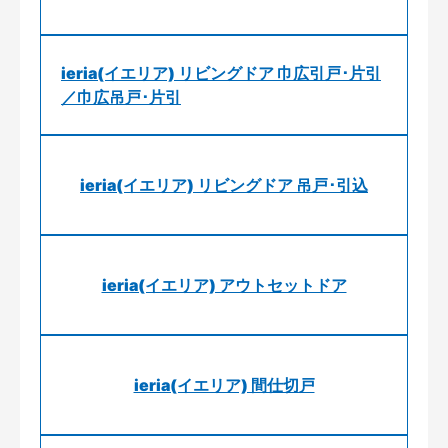
ieria(イエリア) リビングドア 巾広引戸･片引
／巾広吊戸･片引
ieria(イエリア) リビングドア 吊戸･引込
ieria(イエリア) アウトセットドア
ieria(イエリア) 間仕切戸