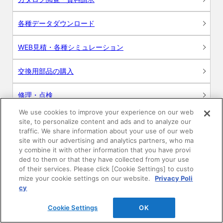
各種データダウンロード
WEB見積・各種シミュレーション
交換用部品の購入
修理・点検
We use cookies to improve your experience on our web
お問い合わせ
site, to personalize content and ads and to analyze our
traffic. We share information about your use of our web
ログイン
site with our advertising and analytics partners, who ma
y combine it with other information that you have provi
ded to them or that they have collected from your use
建築・設計関係者様向けサイト
of their services. Please click [Cookie Settings] to custo
mize your cookie settings on our website.
Privacy Poli
ユーザー登録サービス
cy
Cookie Settings
OK
WEB見積システム