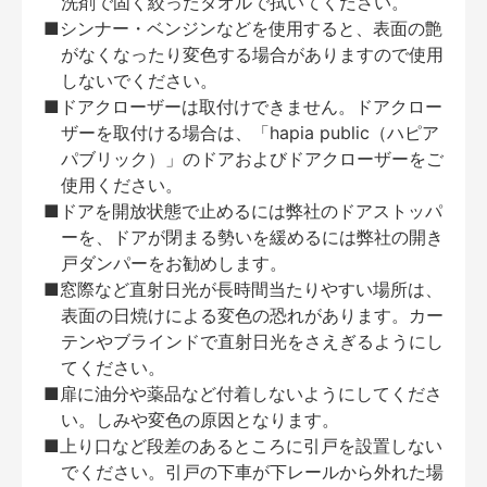
洗剤で固く絞ったタオルで拭いてください。
■シンナー・ベンジンなどを使用すると、表面の艶
がなくなったり変色する場合がありますので使用
しないでください。
■ドアクローザーは取付けできません。ドアクロー
ザーを取付ける場合は、「hapia public（ハピア
パブリック）」のドアおよびドアクローザーをご
使用ください。
■ドアを開放状態で止めるには弊社のドアストッパ
ーを、ドアが閉まる勢いを緩めるには弊社の開き
戸ダンパーをお勧めします。
■窓際など直射日光が長時間当たりやすい場所は、
表面の日焼けによる変色の恐れがあります。カー
テンやブラインドで直射日光をさえぎるようにし
てください。
■扉に油分や薬品など付着しないようにしてくださ
い。しみや変色の原因となります。
■上り口など段差のあるところに引戸を設置しない
でください。引戸の下車が下レールから外れた場