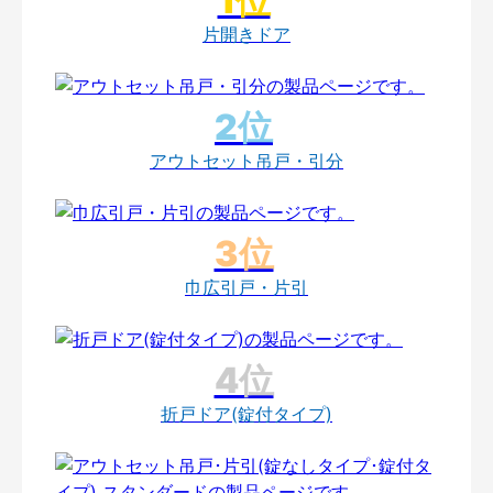
片開きドア
アウトセット吊戸・引分
巾広引戸・片引
折戸ドア(錠付タイプ)