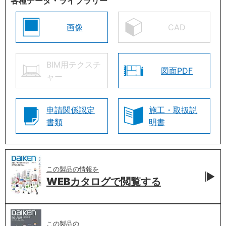
各種データ・ライブラリー
画像
CAD
BIM用テクスチ
図面PDF
ャー
申請関係認定
施工・取扱説
書類
明書
この製品の情報を
WEBカタログで
閲覧する
この製品の