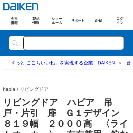
会社
製品
ショー
ログ
SNS
サポート
情報
情報
ルーム
イン
「ずっと ここちいいね」を実現する企業 DAIKEN
建
hapia / リビングドア
リビングドア ハピア 吊
戸・片引 扉 Ｇ１デザイン
８１９幅 ２０００高 〈ライ