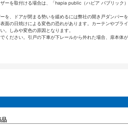
を取付ける場合は、「hapia public（ハピア パブリ
パーを、ドアが閉まる勢いを緩めるには弊社の開き戸ダンパー
、表面の日焼けによる変色の恐れがあります。カーテンやブラ
さい。しみや変色の原因となります。
いでください。引戸の下車が下レールから外れた場合、扉本体
商品