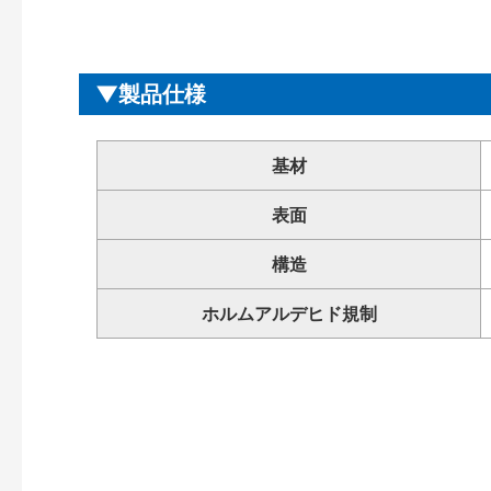
製品仕様
基材
表面
構造
ホルムアルデヒド規制