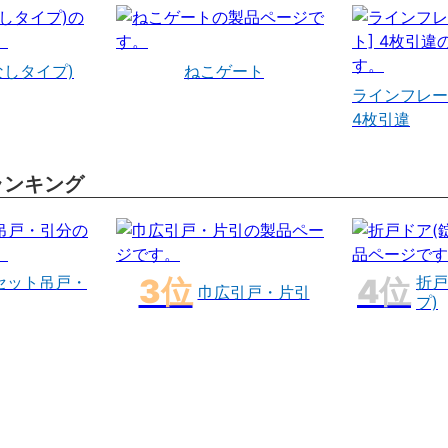
なしタイプ)
ねこゲート
ラインフレー
4枚引違
ランキング
セット吊戸・
折戸
巾広引戸・片引
プ)