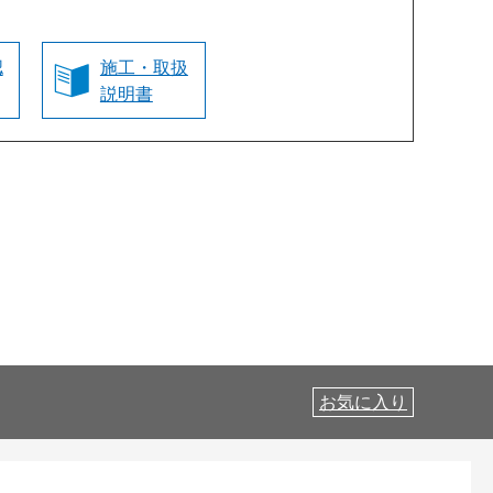
認
施工・取扱
説明書
お気に入り