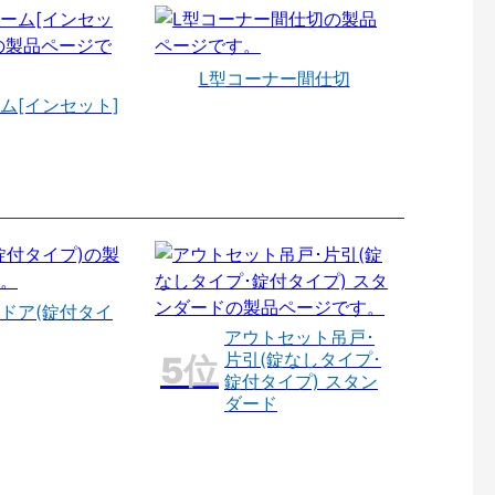
L型コーナー間仕切
ム[インセット]
ドア(錠付タイ
アウトセット吊戸･
片引(錠なしタイプ･
錠付タイプ) スタン
ダード