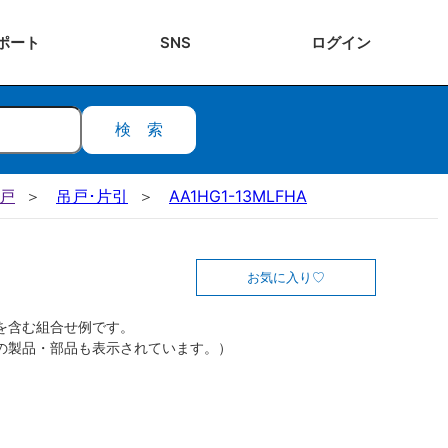
ポート
SNS
ログ
イン
検索
吊戸
吊戸･片引
AA1HG1-13MLFHA
お気に入り
を含む組合せ例です。
の製品・部品も表示されています。）