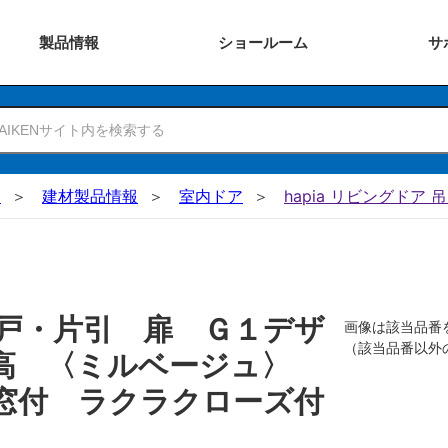
製品
情報
ショー
ルーム
サ
N
建材製品情報
室内ドア
hapia リビングドア 
戸・片引 扉 Ｇ１デザ
画像は該当品番
（該当品番以外
０高 〈ミルベージュ〉
窓付 ラクラクローズ付