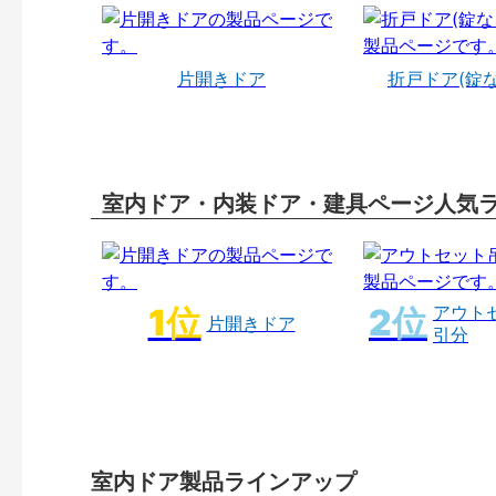
片開きドア
折戸ドア(錠
室内ドア・内装ドア・建具ページ人気
アウト
片開きドア
引分
室内ドア製品ラインアップ