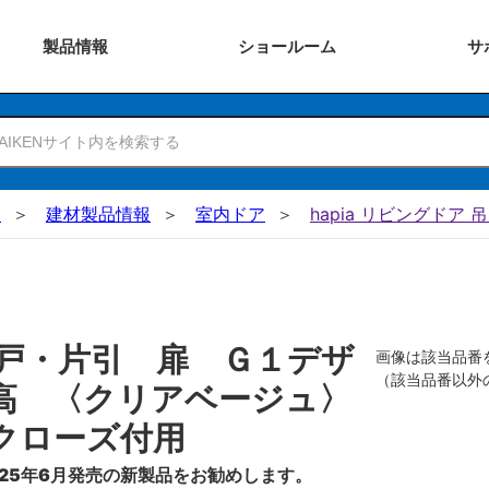
製品
情報
ショー
ルーム
サ
N
建材製品情報
室内ドア
hapia リビングドア 
戸・片引 扉 Ｇ１デザ
画像は該当品番
（該当品番以外
高 〈クリアベージュ〉
クローズ付用
25年6月発売の新製品をお勧めします。