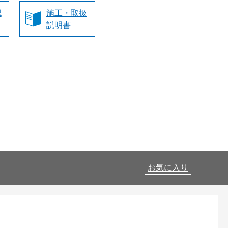
認
施工・取扱
説明書
お気に入り