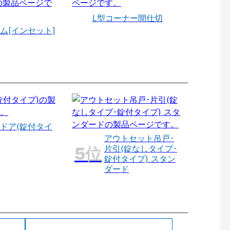
L型コーナー間仕切
ム[インセット]
ドア(錠付タイ
アウトセット吊戸･
片引(錠なしタイプ･
錠付タイプ) スタン
ダード