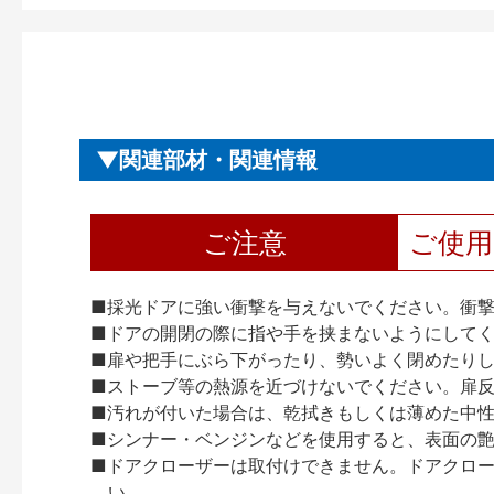
関連部材・関連情報
ご注意
ご使
■採光ドアに強い衝撃を与えないでください。衝
■ドアの開閉の際に指や手を挟まないようにして
■扉や把手にぶら下がったり、勢いよく閉めたり
■ストーブ等の熱源を近づけないでください。扉
■汚れが付いた場合は、乾拭きもしくは薄めた中
■シンナー・ベンジンなどを使用すると、表面の
■ドアクローザーは取付けできません。ドアクローザー
い。