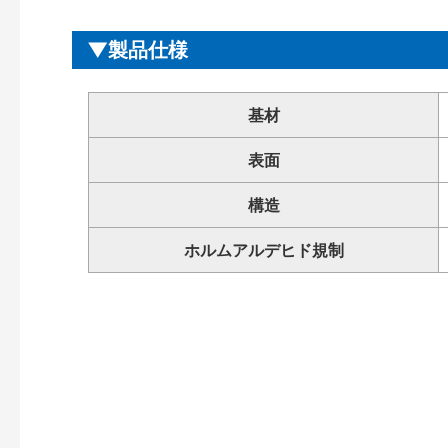
製品仕様
基材
表面
構造
ホルムアルデヒド規制