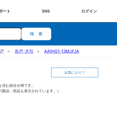
ポート
SNS
ログ
イン
検索
吊戸
吊戸･片引
AA1HG1-13MJFJA
お気に入り
を含む組合せ例です。
の製品・部品も表示されています。）