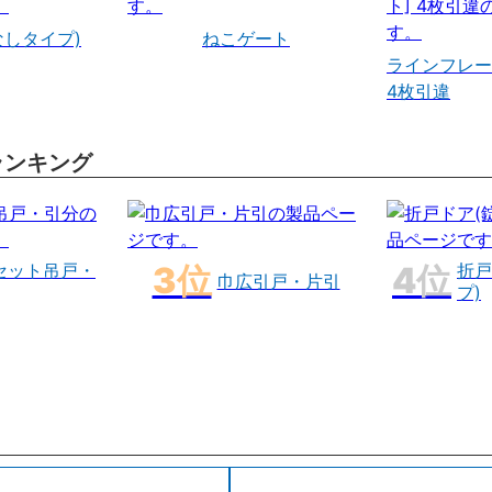
なしタイプ)
ねこゲート
ラインフレー
4枚引違
ランキング
セット吊戸・
折戸
巾広引戸・片引
プ)