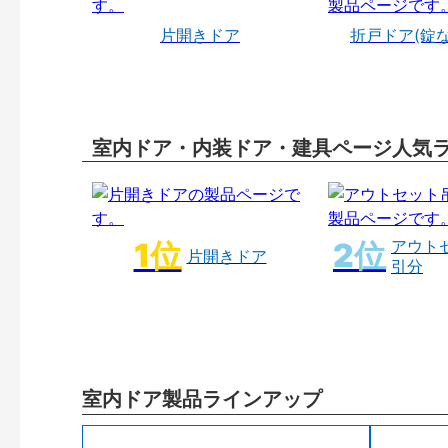
片開きドア
折戸ドア(錠
室内ドア・内装ドア・建具ページ人気
アウト
片開きドア
引分
室内ドア製品ラインアップ