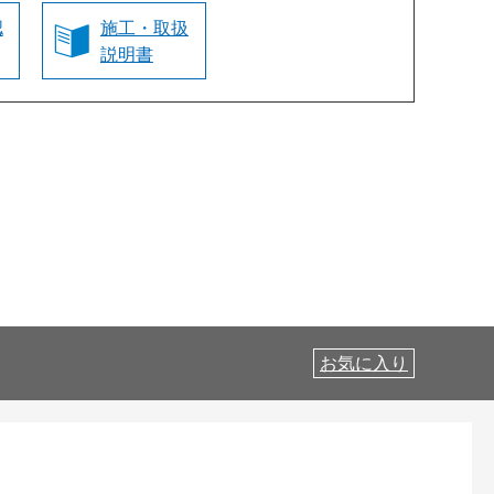
認
施工・取扱
説明書
お気に入り