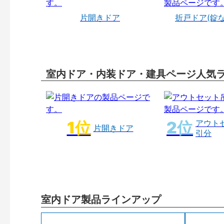
片開きドア
折戸ドア(錠
室内ドア・内装ドア・建具ページ人気
アウト
片開きドア
引分
室内ドア製品ラインアップ