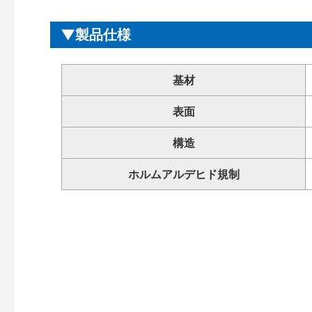
製品仕様
基材
表面
構造
ホルムアルデヒド規制