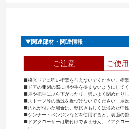
関連部材・関連情報
ご注意
ご使
■採光ドアに強い衝撃を与えないでください。衝
■ドアの開閉の際に指や手を挟まないようにして
■扉や把手にぶら下がったり、勢いよく閉めたり
■ストーブ等の熱源を近づけないでください。扉
■汚れが付いた場合は、乾拭きもしくは薄めた中
■シンナー・ベンジンなどを使用すると、表面の
■ドアクローザーは取付けできません。ドアクローザー
い。