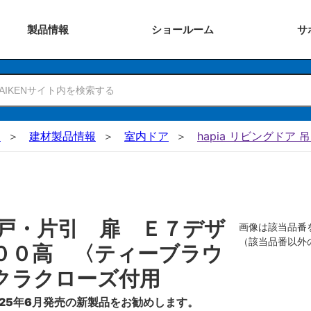
製品
情報
ショー
ルーム
サ
N
建材製品情報
室内ドア
hapia リビングドア 
戸・片引 扉 Ｅ７デザ
画像は該当品番
（該当品番以外
００高 〈ティーブラウ
クラクローズ付用
25年6月発売の新製品をお勧めします。