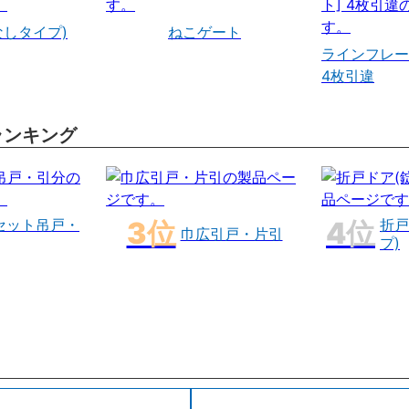
なしタイプ)
ねこゲート
ラインフレー
4枚引違
ランキング
セット吊戸・
折戸
巾広引戸・片引
プ)