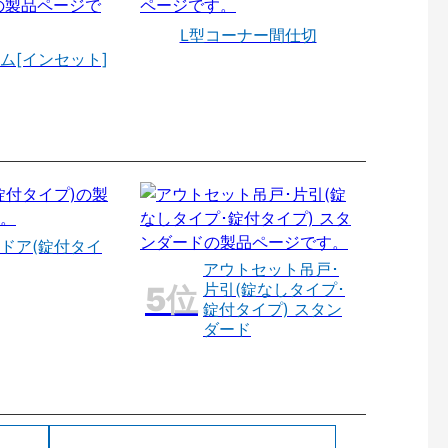
L型コーナー間仕切
ム[インセット]
ドア(錠付タイ
アウトセット吊戸･
片引(錠なしタイプ･
錠付タイプ) スタン
ダード