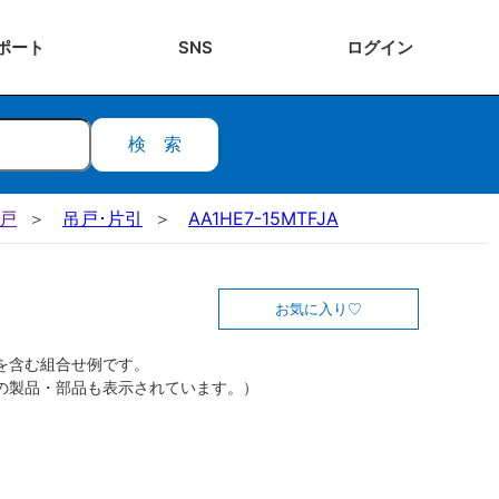
ポート
SNS
ログ
イン
検索
吊戸
吊戸･片引
AA1HE7-15MTFJA
お気に入り
を含む組合せ例です。
の製品・部品も表示されています。）