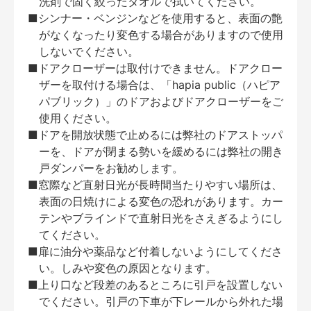
洗剤で固く絞ったタオルで拭いてください。
■シンナー・ベンジンなどを使用すると、表面の艶
がなくなったり変色する場合がありますので使用
しないでください。
■ドアクローザーは取付けできません。ドアクロー
ザーを取付ける場合は、「hapia public（ハピア
パブリック）」のドアおよびドアクローザーをご
使用ください。
■ドアを開放状態で止めるには弊社のドアストッパ
ーを、ドアが閉まる勢いを緩めるには弊社の開き
戸ダンパーをお勧めします。
■窓際など直射日光が長時間当たりやすい場所は、
表面の日焼けによる変色の恐れがあります。カー
テンやブラインドで直射日光をさえぎるようにし
てください。
■扉に油分や薬品など付着しないようにしてくださ
い。しみや変色の原因となります。
■上り口など段差のあるところに引戸を設置しない
でください。引戸の下車が下レールから外れた場