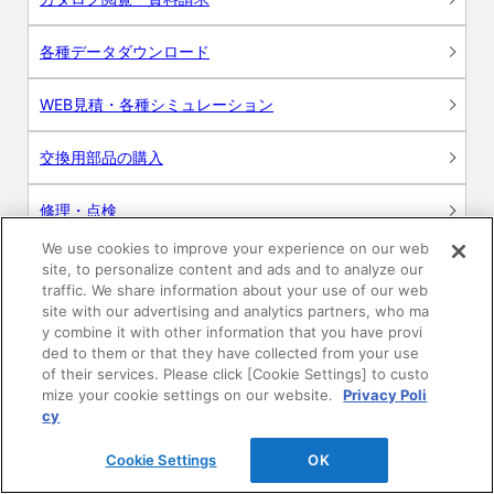
各種データダウンロード
WEB見積・各種シミュレーション
交換用部品の購入
修理・点検
We use cookies to improve your experience on our web
お問い合わせ
site, to personalize content and ads and to analyze our
traffic. We share information about your use of our web
ログイン
site with our advertising and analytics partners, who ma
y combine it with other information that you have provi
ded to them or that they have collected from your use
建築・設計関係者様向けサイト
of their services. Please click [Cookie Settings] to custo
mize your cookie settings on our website.
Privacy Poli
ユーザー登録サービス
cy
Cookie Settings
OK
WEB見積システム