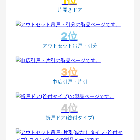
片開きドア
アウトセット吊戸・引分
巾広引戸・片引
折戸ドア(錠付タイプ)