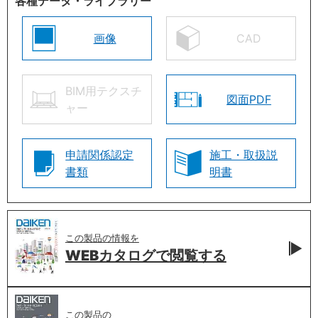
各種データ・ライブラリー
画像
CAD
BIM用テクスチ
図面PDF
ャー
申請関係認定
施工・取扱説
書類
明書
この製品の情報を
WEBカタログで
閲覧する
この製品の