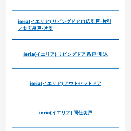
ieria(イエリア) リビングドア 巾広引戸･片引
／巾広吊戸･片引
ieria(イエリア) リビングドア 吊戸･引込
ieria(イエリア) アウトセットドア
ieria(イエリア) 間仕切戸