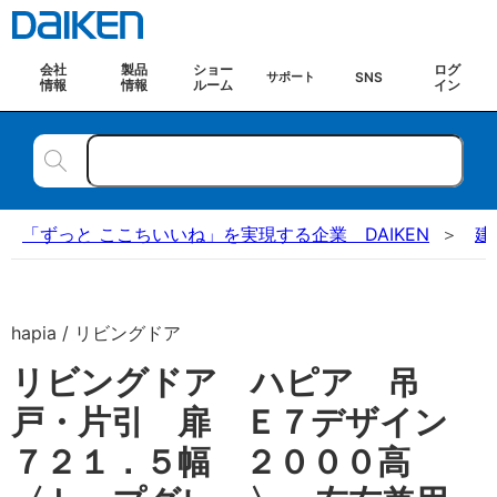
会社
製品
ショー
ログ
SNS
サポート
情報
情報
ルーム
イン
「ずっと ここちいいね」を実現する企業 DAIKEN
建
hapia / リビングドア
リビングドア ハピア 吊
戸・片引 扉 Ｅ７デザイン
７２１．５幅 ２０００高