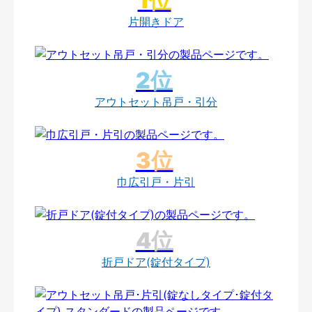
片開きドア
アウトセット吊戸・引分
巾広引戸・片引
折戸ドア(錠付タイプ)