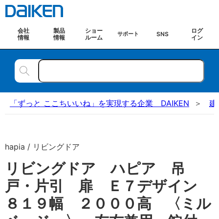
会社
製品
ショー
ログ
SNS
サポート
情報
情報
ルーム
イン
「ずっと ここちいいね」を実現する企業 DAIKEN
建
hapia / リビングドア
リビングドア ハピア 吊
戸・片引 扉 Ｅ７デザイン
８１９幅 ２０００高 〈ミル