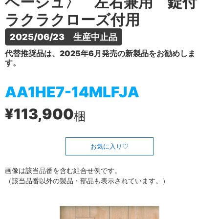
ベージュ〉 左右兼用 錠付
ラクラクローズ付用
2025/06/23　生産中止品
代替推奨品は、2025年6月発売の新製品をお勧めしま
す。
AA1HE7-14MLFJA
¥113,900
梱
お気に入り
画像は該当品番を含む組合せ例です。
（該当品番以外の製品・部品も表示されています。）