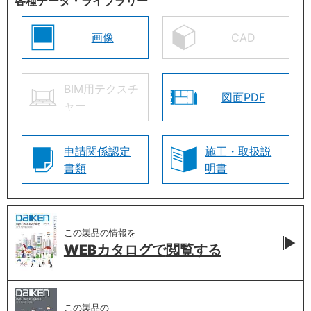
各種データ・ライブラリー
画像
CAD
BIM用テクスチ
図面PDF
ャー
申請関係認定
施工・取扱説
書類
明書
この製品の情報を
WEBカタログで
閲覧する
この製品の