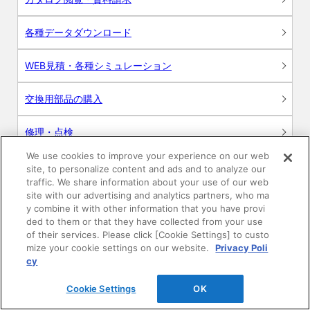
各種データダウンロード
WEB見積・各種シミュレーション
交換用部品の購入
修理・点検
We use cookies to improve your experience on our web
お問い合わせ
site, to personalize content and ads and to analyze our
traffic. We share information about your use of our web
ログイン
site with our advertising and analytics partners, who ma
y combine it with other information that you have provi
ded to them or that they have collected from your use
建築・設計関係者様向けサイト
of their services. Please click [Cookie Settings] to custo
mize your cookie settings on our website.
Privacy Poli
ユーザー登録サービス
cy
Cookie Settings
OK
WEB見積システム