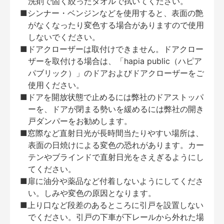
洗剤で固く絞ったタオルで拭いてください。
■シンナー・ベンジンなどを使用すると、表面の艶
がなくなったり変色する場合がありますので使用
しないでください。
■ドアクローザーは取付けできません。ドアクロー
ザーを取付ける場合は、「hapia public（ハピア
パブリック）」のドアおよびドアクローザーをご
使用ください。
■ドアを開放状態で止めるには弊社のドアストッパ
ーを、ドアが閉まる勢いを緩めるには弊社の開き
戸ダンパーをお勧めします。
■窓際など直射日光が長時間当たりやすい場所は、
表面の日焼けによる変色の恐れがあります。カー
テンやブラインドで直射日光をさえぎるようにし
てください。
■扉に油分や薬品など付着しないようにしてくださ
い。しみや変色の原因となります。
■上り口など段差のあるところに引戸を設置しない
でください。引戸の下車が下レールから外れた場