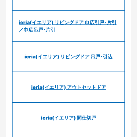
ieria(イエリア) リビングドア 巾広引戸･片引
／巾広吊戸･片引
ieria(イエリア) リビングドア 吊戸･引込
ieria(イエリア) アウトセットドア
ieria(イエリア) 間仕切戸