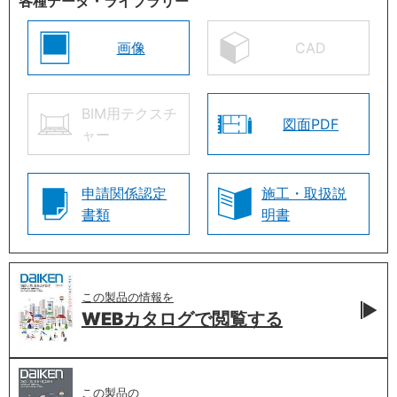
各種データ・ライブラリー
画像
CAD
BIM用テクスチ
図面PDF
ャー
申請関係認定
施工・取扱説
書類
明書
この製品の情報を
WEBカタログで
閲覧する
この製品の