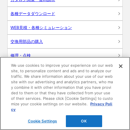
各種データダウンロード
WEB見積・各種シミュレーション
交換用部品の購入
修理・点検
We use cookies to improve your experience on our web
お問い合わせ
site, to personalize content and ads and to analyze our
traffic. We share information about your use of our web
ログイン
site with our advertising and analytics partners, who ma
y combine it with other information that you have provi
ded to them or that they have collected from your use
建築・設計関係者様向けサイト
of their services. Please click [Cookie Settings] to custo
mize your cookie settings on our website.
Privacy Poli
ユーザー登録サービス
cy
Cookie Settings
OK
WEB見積システム