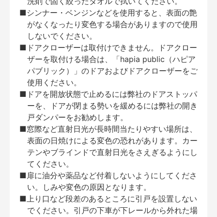
洗剤で固く絞ったタオルで拭いてください。
■シンナー・ベンジンなどを使用すると、表面の艶
がなくなったり変色する場合がありますので使用
しないでください。
■ドアクローザーは取付けできません。ドアクロー
ザーを取付ける場合は、「hapia public（ハピア
パブリック）」のドアおよびドアクローザーをご
使用ください。
■ドアを開放状態で止めるには弊社のドアストッパ
ーを、ドアが閉まる勢いを緩めるには弊社の開き
戸ダンパーをお勧めします。
■窓際など直射日光が長時間当たりやすい場所は、
表面の日焼けによる変色の恐れがあります。カー
テンやブラインドで直射日光をさえぎるようにし
てください。
■扉に油分や薬品など付着しないようにしてくださ
い。しみや変色の原因となります。
■上り口など段差のあるところに引戸を設置しない
でください。引戸の下車が下レールから外れた場