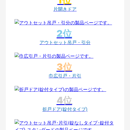
片開きドア
アウトセット吊戸・引分
巾広引戸・片引
折戸ドア(錠付タイプ)