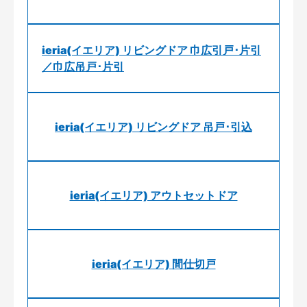
ieria(イエリア) リビングドア 巾広引戸･片引
／巾広吊戸･片引
ieria(イエリア) リビングドア 吊戸･引込
ieria(イエリア) アウトセットドア
ieria(イエリア) 間仕切戸