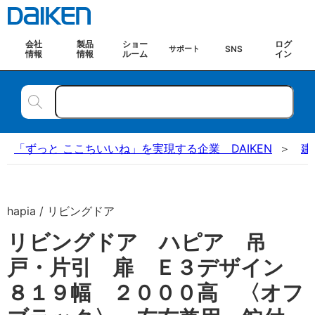
会社
製品
ショー
ログ
SNS
サポート
情報
情報
ルーム
イン
「ずっと ここちいいね」を実現する企業 DAIKEN
建
hapia / リビングドア
リビングドア ハピア 吊
戸・片引 扉 Ｅ３デザイン
８１９幅 ２０００高 〈オフ