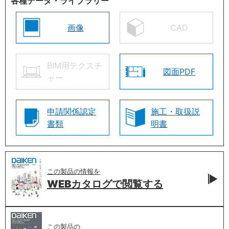
各種データ・ライブラリー
画像
CAD
BIM用テクスチ
図面PDF
ャー
申請関係認定
施工・取扱説
書類
明書
この製品の情報を
WEBカタログで
閲覧する
この製品の