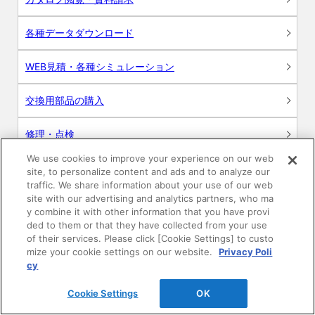
各種データダウンロード
WEB見積・各種シミュレーション
交換用部品の購入
修理・点検
We use cookies to improve your experience on our web
お問い合わせ
site, to personalize content and ads and to analyze our
traffic. We share information about your use of our web
ログイン
site with our advertising and analytics partners, who ma
y combine it with other information that you have provi
ded to them or that they have collected from your use
建築・設計関係者様向けサイト
of their services. Please click [Cookie Settings] to custo
mize your cookie settings on our website.
Privacy Poli
ユーザー登録サービス
cy
Cookie Settings
OK
WEB見積システム