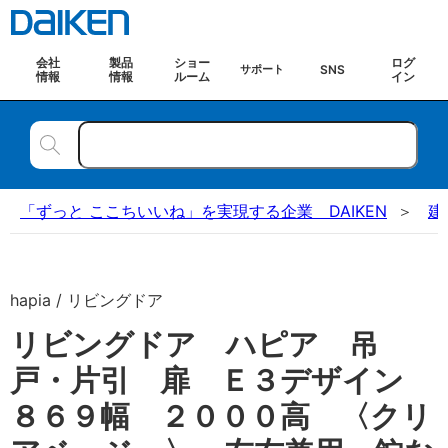
会社
製品
ショー
ログ
SNS
サポート
情報
情報
ルーム
イン
「ずっと ここちいいね」を実現する企業 DAIKEN
建
hapia / リビングドア
リビングドア ハピア 吊
戸・片引 扉 Ｅ３デザイン
８６９幅 ２０００高 〈クリ