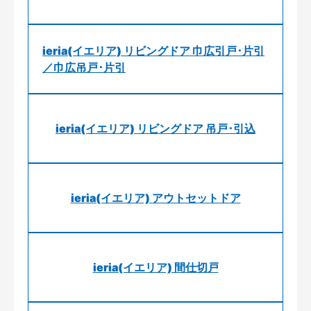
ieria(イエリア) リビングドア 巾広引戸･片引
／巾広吊戸･片引
ieria(イエリア) リビングドア 吊戸･引込
ieria(イエリア) アウトセットドア
ieria(イエリア) 間仕切戸