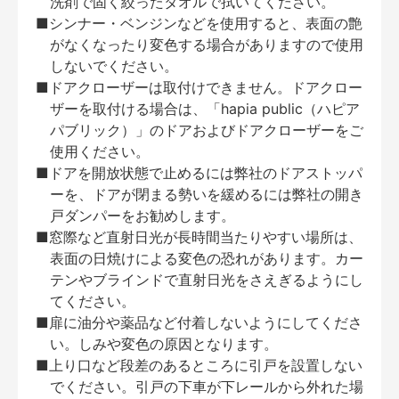
洗剤で固く絞ったタオルで拭いてください。
■シンナー・ベンジンなどを使用すると、表面の艶
がなくなったり変色する場合がありますので使用
しないでください。
■ドアクローザーは取付けできません。ドアクロー
ザーを取付ける場合は、「hapia public（ハピア
パブリック）」のドアおよびドアクローザーをご
使用ください。
■ドアを開放状態で止めるには弊社のドアストッパ
ーを、ドアが閉まる勢いを緩めるには弊社の開き
戸ダンパーをお勧めします。
■窓際など直射日光が長時間当たりやすい場所は、
表面の日焼けによる変色の恐れがあります。カー
テンやブラインドで直射日光をさえぎるようにし
てください。
■扉に油分や薬品など付着しないようにしてくださ
い。しみや変色の原因となります。
■上り口など段差のあるところに引戸を設置しない
でください。引戸の下車が下レールから外れた場