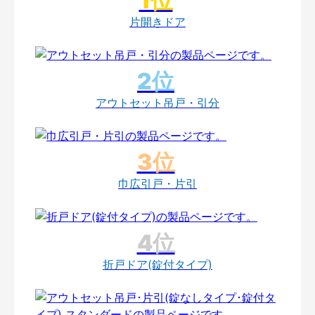
片開きドア
アウトセット吊戸・引分
巾広引戸・片引
折戸ドア(錠付タイプ)