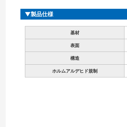
製品仕様
基材
表面
構造
ホルムアルデヒド規制