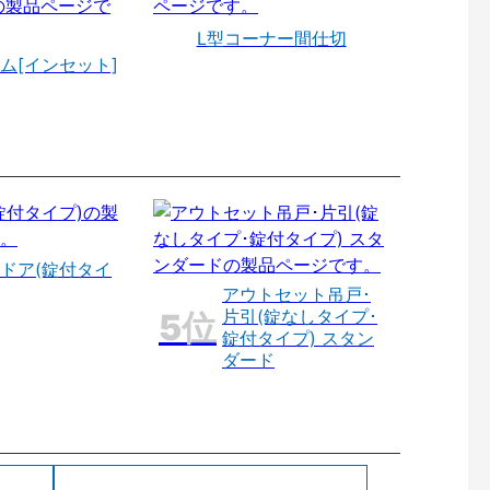
L型コーナー間仕切
ム[インセット]
ドア(錠付タイ
アウトセット吊戸･
片引(錠なしタイプ･
錠付タイプ) スタン
ダード