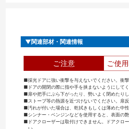
関連部材・関連情報
ご注意
ご使
■採光ドアに強い衝撃を与えないでください。衝
■ドアの開閉の際に指や手を挟まないようにして
■扉や把手にぶら下がったり、勢いよく閉めたり
■ストーブ等の熱源を近づけないでください。扉
■汚れが付いた場合は、乾拭きもしくは薄めた中
■シンナー・ベンジンなどを使用すると、表面の
■ドアクローザーは取付けできません。ドアクローザー
い。