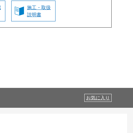
認
施工・取扱
説明書
お気に入り