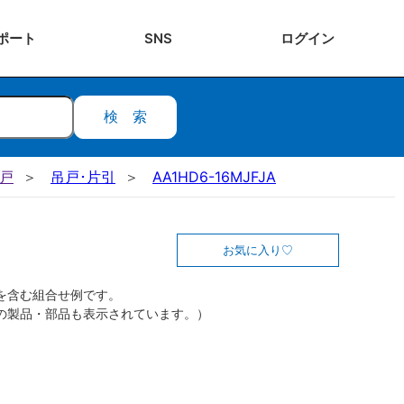
ポート
SNS
ログ
イン
検索
吊戸
吊戸･片引
AA1HD6-16MJFJA
お気に入り
を含む組合せ例です。
の製品・部品も表示されています。）