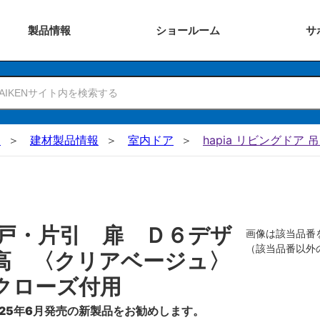
製品
情報
ショー
ルーム
サ
N
建材製品情報
室内ドア
hapia リビングドア 
戸・片引 扉 Ｄ６デザ
画像は該当品番
（該当品番以外
高 〈クリアベージュ〉
クローズ付用
25年6月発売の新製品をお勧めします。