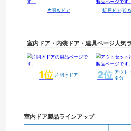
片開きドア
折戸ドア(錠
室内ドア・内装ドア・建具ページ人気
アウト
片開きドア
引分
室内ドア製品ラインアップ