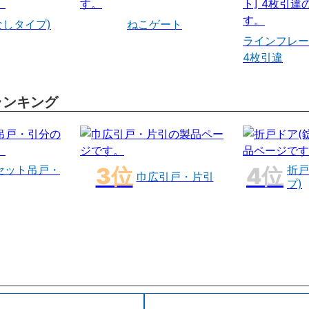
なしタイプ)
ねこゲート
ラインフレー
4枚引違
ランキング
セット吊戸・
折戸
巾広引戸・片引
プ)