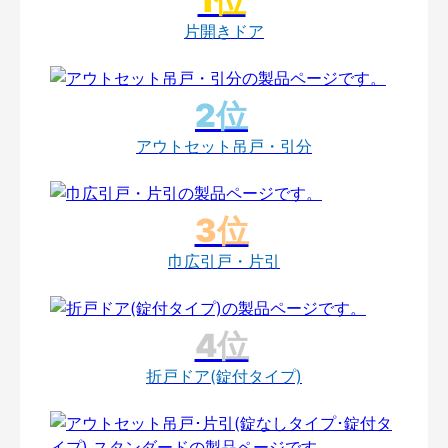
片開きドア
アウトセット吊戸・引分
巾広引戸・片引
折戸ドア(錠付タイプ)