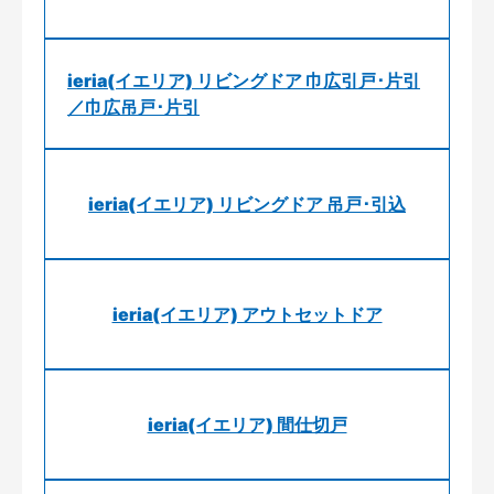
ieria(イエリア) リビングドア 巾広引戸･片引
／巾広吊戸･片引
ieria(イエリア) リビングドア 吊戸･引込
ieria(イエリア) アウトセットドア
ieria(イエリア) 間仕切戸