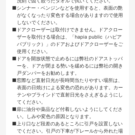
洗剤で固く絞ったタオルで拭いてください。
■シンナー・ベンジンなどを使用すると、表面の艶
がなくなったり変色する場合がありますので使用
しないでください。
■ドアクローザーは取付けできません。ドアクロー
ザーを取付ける場合は、「hapia public（ハピア
パブリック）」のドアおよびドアクローザーをご
使用ください。
■ドアを開放状態で止めるには弊社のドアストッパ
ーを、ドアが閉まる勢いを緩めるには弊社の開き
戸ダンパーをお勧めします。
■窓際など直射日光が長時間当たりやすい場所は、
表面の日焼けによる変色の恐れがあります。カー
テンやブラインドで直射日光をさえぎるようにし
てください。
■扉に油分や薬品など付着しないようにしてくださ
い。しみや変色の原因となります。
■上り口など段差のあるところに引戸を設置しない
でください。引戸の下車が下レールから外れた場