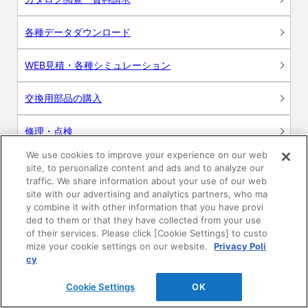
各種データダウンロード
WEB見積・各種シミュレーション
交換用部品の購入
修理・点検
We use cookies to improve your experience on our web
お問い合わせ
site, to personalize content and ads and to analyze our
traffic. We share information about your use of our web
ログイン
site with our advertising and analytics partners, who ma
y combine it with other information that you have provi
ded to them or that they have collected from your use
建築・設計関係者様向けサイト
of their services. Please click [Cookie Settings] to custo
mize your cookie settings on our website.
Privacy Poli
ユーザー登録サービス
cy
Cookie Settings
OK
WEB見積システム