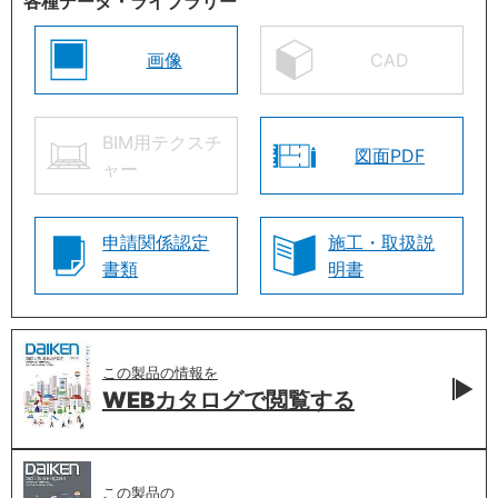
各種データ・ライブラリー
画像
CAD
BIM用テクスチ
図面PDF
ャー
申請関係認定
施工・取扱説
書類
明書
この製品の情報を
WEBカタログで
閲覧する
この製品の