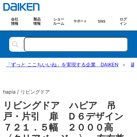
会社
製品
ショー
ログ
SNS
サポート
情報
情報
ルーム
イン
「ずっと ここちいいね」を実現する企業 DAIKEN
建
hapia / リビングドア
リビングドア ハピア 吊
戸・片引 扉 Ｄ６デザイン
７２１．５幅 ２０００高