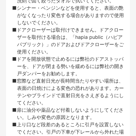
洗剤で固く絞ったタオルで拭いてください。
■シンナー・ベンジンなどを使用すると、表面の艶
がなくなったり変色する場合がありますので使用
しないでください。
■ドアクローザーは取付けできません。ドアクロー
ザーを取付ける場合は、「hapia public（ハピア
パブリック）」のドアおよびドアクローザーをご
使用ください。
■ドアを開放状態で止めるには弊社のドアストッパ
ーを、ドアが閉まる勢いを緩めるには弊社の開き
戸ダンパーをお勧めします。
■窓際など直射日光が長時間当たりやすい場所は、
表面の日焼けによる変色の恐れがあります。カー
テンやブラインドで直射日光をさえぎるようにし
てください。
■扉に油分や薬品など付着しないようにしてくださ
い。しみや変色の原因となります。
■上り口など段差のあるところに引戸を設置しない
でください。引戸の下車が下レールから外れた場