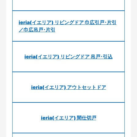
ieria(イエリア) リビングドア 巾広引戸･片引
／巾広吊戸･片引
ieria(イエリア) リビングドア 吊戸･引込
ieria(イエリア) アウトセットドア
ieria(イエリア) 間仕切戸