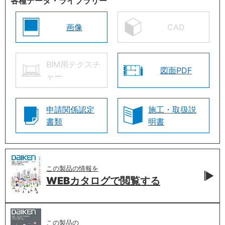
各種データ・ライブラリー
画像
CAD
BIM用テクスチ
図面PDF
ャー
申請関係認定
施工・取扱説
書類
明書
この製品の情報を
WEBカタログで
閲覧する
この製品の