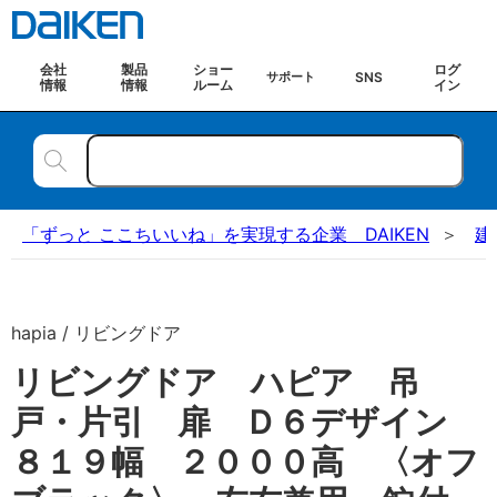
会社
製品
ショー
ログ
SNS
サポート
情報
情報
ルーム
イン
「ずっと ここちいいね」を実現する企業 DAIKEN
建
hapia / リビングドア
リビングドア ハピア 吊
戸・片引 扉 Ｄ６デザイン
８１９幅 ２０００高 〈オフ