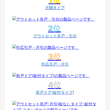
片開きドア
アウトセット吊戸・引分
巾広引戸・片引
折戸ドア(錠付タイプ)