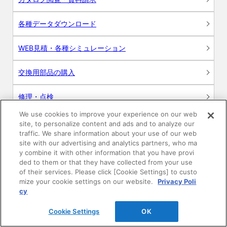
各種データダウンロード
WEB見積・各種シミュレーション
交換用部品の購入
修理・点検
We use cookies to improve your experience on our web
お問い合わせ
site, to personalize content and ads and to analyze our
traffic. We share information about your use of our web
ログイン
site with our advertising and analytics partners, who ma
y combine it with other information that you have provi
ded to them or that they have collected from your use
建築・設計関係者様向けサイト
of their services. Please click [Cookie Settings] to custo
mize your cookie settings on our website.
Privacy Poli
ユーザー登録サービス
cy
Cookie Settings
OK
WEB見積システム