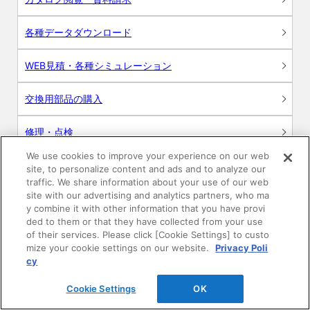
各種データダウンロード
WEB見積・各種シミュレーション
交換用部品の購入
修理・点検
We use cookies to improve your experience on our web
お問い合わせ
site, to personalize content and ads and to analyze our
traffic. We share information about your use of our web
ログイン
site with our advertising and analytics partners, who ma
y combine it with other information that you have provi
ded to them or that they have collected from your use
建築・設計関係者様向けサイト
of their services. Please click [Cookie Settings] to custo
mize your cookie settings on our website.
Privacy Poli
ユーザー登録サービス
cy
Cookie Settings
OK
WEB見積システム