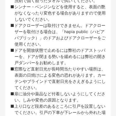
洗剤で固く絞ったタオルで拭いてください。
■シンナー・ベンジンなどを使用すると、表面の艶
がなくなったり変色する場合がありますので使用
しないでください。
■ドアクローザーは取付けできません。ドアクロー
ザーを取付ける場合は、「hapia public（ハピア
パブリック）」のドアおよびドアクローザーをご
使用ください。
■ドアを開放状態で止めるには弊社のドアストッパ
ーを、ドアが閉まる勢いを緩めるには弊社の開き
戸ダンパーをお勧めします。
■窓際など直射日光が長時間当たりやすい場所は、
表面の日焼けによる変色の恐れがあります。カー
テンやブラインドで直射日光をさえぎるようにし
てください。
■扉に油分や薬品など付着しないようにしてくださ
い。しみや変色の原因となります。
■上り口など段差のあるところに引戸を設置しない
でください。引戸の下車が下レールから外れた場