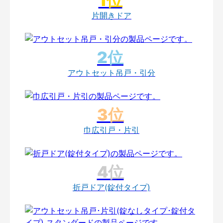
片開きドア
アウトセット吊戸・引分
巾広引戸・片引
折戸ドア(錠付タイプ)