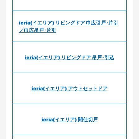
ieria(イエリア) リビングドア 巾広引戸･片引
／巾広吊戸･片引
ieria(イエリア) リビングドア 吊戸･引込
ieria(イエリア) アウトセットドア
ieria(イエリア) 間仕切戸