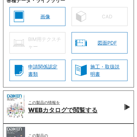
各種データ・ライブラリー
画像
CAD
BIM用テクスチ
図面PDF
ャー
申請関係認定
施工・取扱説
書類
明書
この製品の情報を
WEBカタログで
閲覧する
この製品の