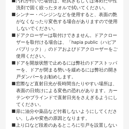
■汚れが付いた場合は、乾拭きもしくは薄めた中性
洗剤で固く絞ったタオルで拭いてください。
■シンナー・ベンジンなどを使用すると、表面の艶
がなくなったり変色する場合がありますので使用
しないでください。
■ドアクローザーは取付けできません。ドアクロー
ザーを取付ける場合は、「hapia public（ハピア
パブリック）」のドアおよびドアクローザーをご
使用ください。
■ドアを開放状態で止めるには弊社のドアストッパ
ーを、ドアが閉まる勢いを緩めるには弊社の開き
戸ダンパーをお勧めします。
■窓際など直射日光が長時間当たりやすい場所は、
表面の日焼けによる変色の恐れがあります。カー
テンやブラインドで直射日光をさえぎるようにし
てください。
■扉に油分や薬品など付着しないようにしてくださ
い。しみや変色の原因となります。
■上り口など段差のあるところに引戸を設置しない