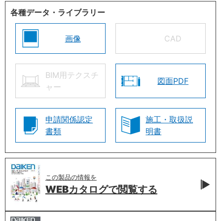
各種データ・ライブラリー
画像
CAD
BIM用テクスチ
図面PDF
ャー
申請関係認定
施工・取扱説
書類
明書
この製品の情報を
WEBカタログで
閲覧する