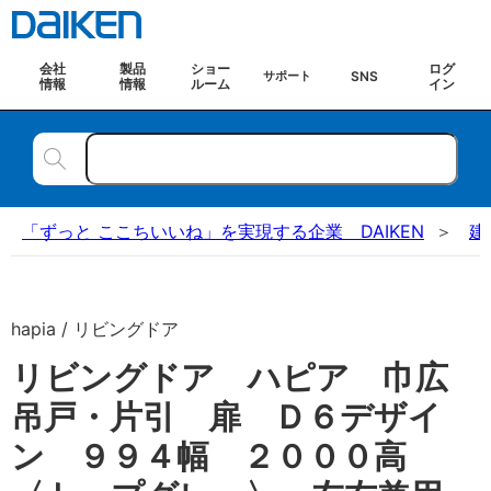
会社
製品
ショー
ログ
SNS
サポート
情報
情報
ルーム
イン
「ずっと ここちいいね」を実現する企業 DAIKEN
建
hapia / リビングドア
リビングドア ハピア 巾広
吊戸・片引 扉 Ｄ６デザイ
ン ９９４幅 ２０００高