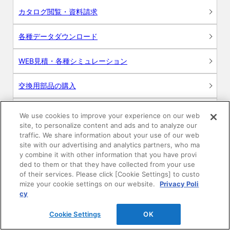
カタログ閲覧・資料請求
各種データダウンロード
WEB見積・各種シミュレーション
交換用部品の購入
修理・点検
We use cookies to improve your experience on our web
site, to personalize content and ads and to analyze our
お問い合わせ
traffic. We share information about your use of our web
site with our advertising and analytics partners, who ma
y combine it with other information that you have provi
ログイン
ded to them or that they have collected from your use
of their services. Please click [Cookie Settings] to custo
建築・設計関係者様向けサイト
mize your cookie settings on our website.
Privacy Poli
cy
ユーザー登録サービス
Cookie Settings
OK