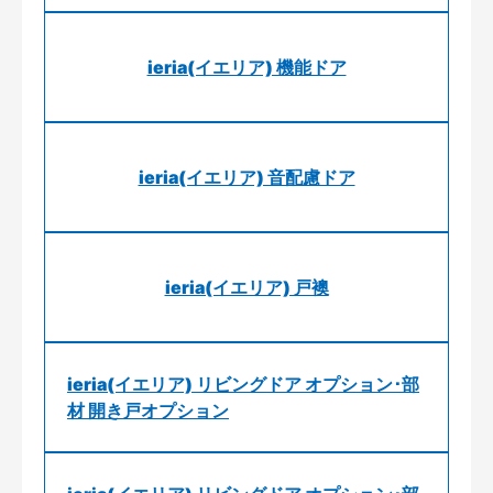
ieria(イエリア) 機能ドア
ieria(イエリア) 音配慮ドア
ieria(イエリア) 戸襖
ieria(イエリア) リビングドア オプション･部
材 開き戸オプション