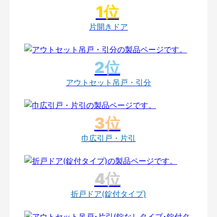
片開きドア
アウトセット吊戸・引分
巾広引戸・片引
折戸ドア(錠付タイプ)