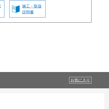
認
施工・取扱
説明書
お気に入り