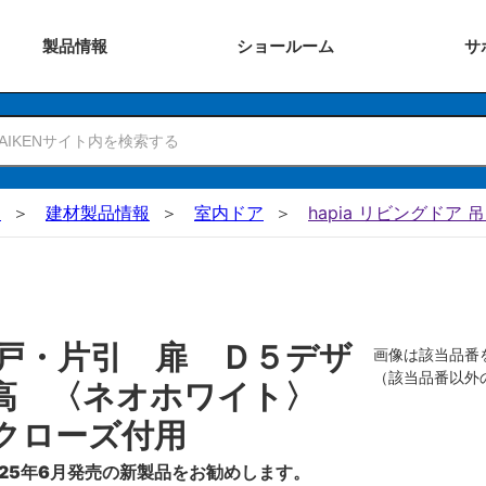
製品
情報
ショー
ルーム
サ
N
建材製品情報
室内ドア
hapia リビングドア 
戸・片引 扉 Ｄ５デザ
画像は該当品番
（該当品番以外
０高 〈ネオホワイト〉
クローズ付用
25年6月発売の新製品をお勧めします。