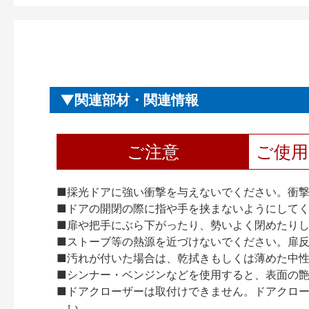
関連部材・関連情報
ご注意
ご使
■採光ドアに強い衝撃を与えないでください。衝
■ドアの開閉の際に指や手を挟まないようにして
■扉や把手にぶら下がったり、勢いよく閉めたり
■ストーブ等の熱源を近づけないでください。扉
■汚れが付いた場合は、乾拭きもしくは薄めた中
■シンナー・ベンジンなどを使用すると、表面の
■ドアクローザーは取付けできません。ドアクローザー
い。