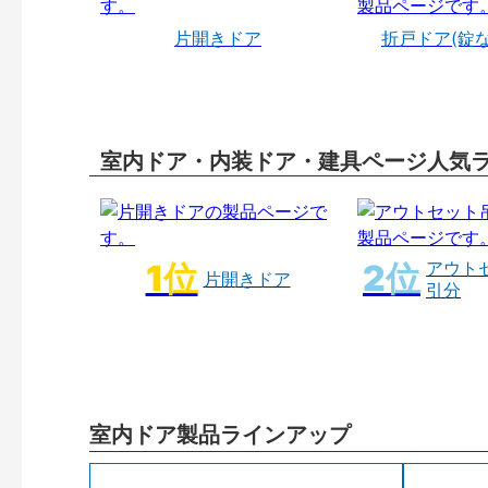
片開きドア
折戸ドア(錠
室内ドア・内装ドア・建具ページ人気
アウト
片開きドア
引分
室内ドア製品ラインアップ