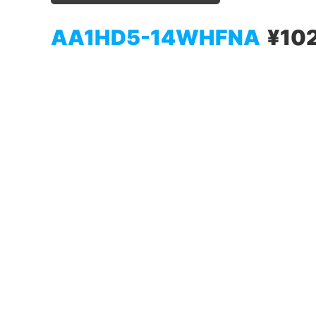
AA1HD5-14WHFNA
¥10