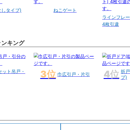
なしタイプ)
ねこゲート
ラインフレー
4枚引違
ランキング
セット吊戸・
折戸
巾広引戸・片引
プ)