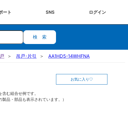
ポート
SNS
ログ
イン
検索
吊戸
吊戸･片引
AA1HD5-14WHFNA
お気に入り
を含む組合せ例です。
の製品・部品も表示されています。）