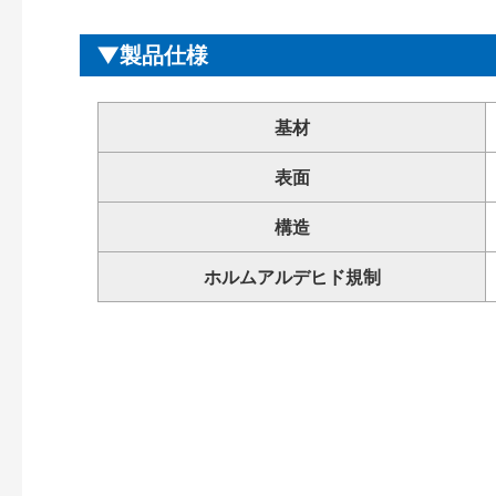
製品仕様
基材
表面
構造
ホルムアルデヒド規制