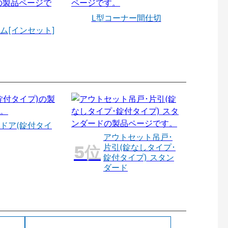
L型コーナー間仕切
ム[インセット]
ドア(錠付タイ
アウトセット吊戸･
片引(錠なしタイプ･
錠付タイプ) スタン
ダード