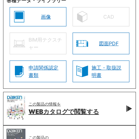
各種データ・ライブラリー
画像
CAD
BIM用テクスチ
図面PDF
ャー
申請関係認定
施工・取扱説
書類
明書
この製品の情報を
WEBカタログで
閲覧する
この製品の