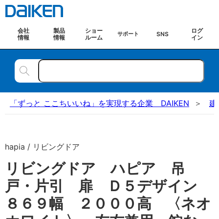
会社
製品
ショー
ログ
SNS
サポート
情報
情報
ルーム
イン
「ずっと ここちいいね」を実現する企業 DAIKEN
建
hapia / リビングドア
リビングドア ハピア 吊
戸・片引 扉 Ｄ５デザイン
８６９幅 ２０００高 〈ネオ