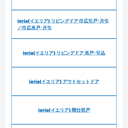
ieria(イエリア) リビングドア 巾広引戸･片引
／巾広吊戸･片引
ieria(イエリア) リビングドア 吊戸･引込
ieria(イエリア) アウトセットドア
ieria(イエリア) 間仕切戸