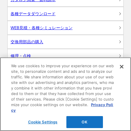
各種データダウンロード
WEB見積・各種シミュレーション
交換用部品の購入
修理・点検
We use cookies to improve your experience on our web
お問い合わせ
site, to personalize content and ads and to analyze our
traffic. We share information about your use of our web
ログイン
site with our advertising and analytics partners, who ma
y combine it with other information that you have provi
ded to them or that they have collected from your use
建築・設計関係者様向けサイト
of their services. Please click [Cookie Settings] to custo
mize your cookie settings on our website.
Privacy Poli
ユーザー登録サービス
cy
Cookie Settings
OK
WEB見積システム