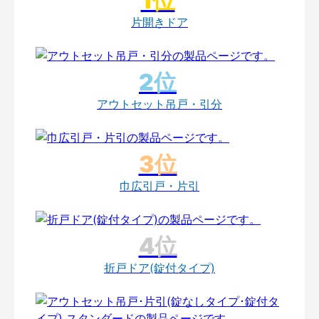
片開きドア
アウトセット吊戸・引分
巾広引戸・片引
折戸ドア(錠付タイプ)