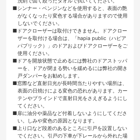
洗剤で固く絞ったタオルで拭いてください。
■シンナー・ベンジンなどを使用すると、表面の艶
がなくなったり変色する場合がありますので使用
しないでください。
■ドアクローザーは取付けできません。ドアクロー
ザーを取付ける場合は、「hapia public（ハピア
パブリック）」のドアおよびドアクローザーをご
使用ください。
■ドアを開放状態で止めるには弊社のドアストッパ
ーを、ドアが閉まる勢いを緩めるには弊社の開き
戸ダンパーをお勧めします。
■窓際など直射日光が長時間当たりやすい場所は、
表面の日焼けによる変色の恐れがあります。カー
テンやブラインドで直射日光をさえぎるようにし
てください。
■扉に油分や薬品など付着しないようにしてくださ
い。しみや変色の原因となります。
■上り口など段差のあるところに引戸を設置しない
でください。引戸の下車が下レールから外れた場