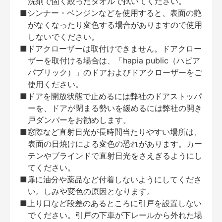
洗剤で固く絞ったタオルで拭いてください。
■シンナー・ベンジンなどを使用すると、表面の艶
がなくなったり変色する場合がありますので使用
しないでください。
■ドアクローザーは取付けできません。ドアクロー
ザーを取付ける場合は、「hapia public（ハピア
パブリック）」のドアおよびドアクローザーをご
使用ください。
■ドアを開放状態で止めるには弊社のドアストッパ
ーを、ドアが閉まる勢いを緩めるには弊社の開き
戸ダンパーをお勧めします。
■窓際など直射日光が長時間当たりやすい場所は、
表面の日焼けによる変色の恐れがあります。カー
テンやブラインドで直射日光をさえぎるようにし
てください。
■扉に油分や薬品など付着しないようにしてくださ
い。しみや変色の原因となります。
■上り口など段差のあるところに引戸を設置しない
でください。引戸の下車が下レールから外れた場