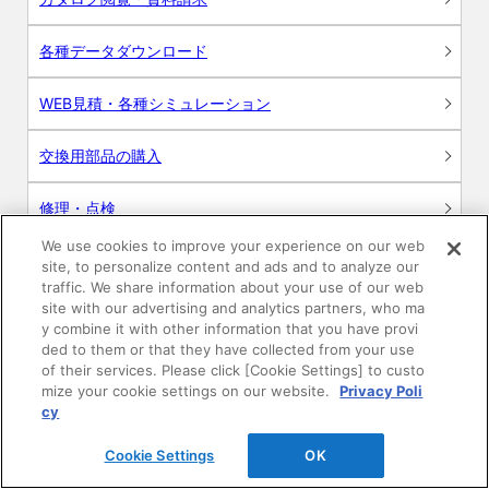
各種データダウンロード
WEB見積・各種シミュレーション
交換用部品の購入
修理・点検
We use cookies to improve your experience on our web
お問い合わせ
site, to personalize content and ads and to analyze our
traffic. We share information about your use of our web
ログイン
site with our advertising and analytics partners, who ma
y combine it with other information that you have provi
ded to them or that they have collected from your use
建築・設計関係者様向けサイト
of their services. Please click [Cookie Settings] to custo
mize your cookie settings on our website.
Privacy Poli
ユーザー登録サービス
cy
Cookie Settings
OK
WEB見積システム