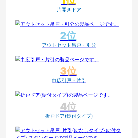
片開きドア
アウトセット吊戸・引分
巾広引戸・片引
折戸ドア(錠付タイプ)