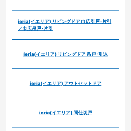
ieria(イエリア) リビングドア 巾広引戸･片引
／巾広吊戸･片引
ieria(イエリア) リビングドア 吊戸･引込
ieria(イエリア) アウトセットドア
ieria(イエリア) 間仕切戸