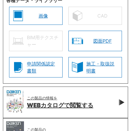
各種データ・ライブラリー
画像
CAD
BIM用テクスチ
図面PDF
ャー
申請関係認定
施工・取扱説
書類
明書
この製品の情報を
WEBカタログで
閲覧する
この製品の