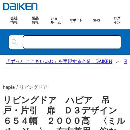
会社
製品
ショー
ログ
SNS
サポート
情報
情報
ルーム
イン
「ずっと ここちいいね」を実現する企業 DAIKEN
建
hapia / リビングドア
リビングドア ハピア 吊
戸・片引 扉 Ｄ３デザイン
６５４幅 ２０００高 〈ミル