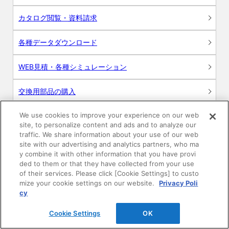
カタログ閲覧・資料請求
各種データダウンロード
WEB見積・各種シミュレーション
交換用部品の購入
We use cookies to improve your experience on our web
修理・点検
site, to personalize content and ads and to analyze our
traffic. We share information about your use of our web
お問い合わせ
site with our advertising and analytics partners, who ma
y combine it with other information that you have provi
ログイン
ded to them or that they have collected from your use
of their services. Please click [Cookie Settings] to custo
mize your cookie settings on our website.
Privacy Poli
建築・設計関係者様向けサイト
cy
ユーザー登録サービス
Cookie Settings
OK