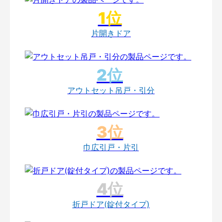
片開きドア
アウトセット吊戸・引分
巾広引戸・片引
折戸ドア(錠付タイプ)