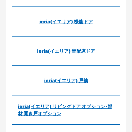
ieria(イエリア) 機能ドア
ieria(イエリア) 音配慮ドア
ieria(イエリア) 戸襖
ieria(イエリア) リビングドア オプション･部
材 開き戸オプション