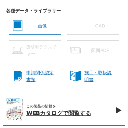
各種データ・ライブラリー
画像
CAD
BIM用テクスチ
図面PDF
ャー
申請関係認定
施工・取扱説
書類
明書
この製品の情報を
WEBカタログで
閲覧する