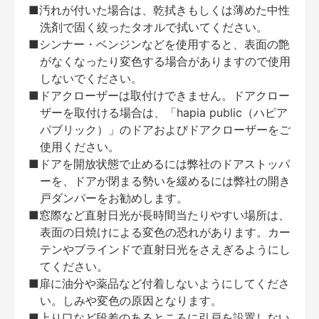
■汚れが付いた場合は、乾拭きもしくは薄めた中性
洗剤で固く絞ったタオルで拭いてください。
■シンナー・ベンジンなどを使用すると、表面の艶
がなくなったり変色する場合がありますので使用
しないでください。
■ドアクローザーは取付けできません。ドアクロー
ザーを取付ける場合は、「hapia public（ハピア
パブリック）」のドアおよびドアクローザーをご
使用ください。
■ドアを開放状態で止めるには弊社のドアストッパ
ーを、ドアが閉まる勢いを緩めるには弊社の開き
戸ダンパーをお勧めします。
■窓際など直射日光が長時間当たりやすい場所は、
表面の日焼けによる変色の恐れがあります。カー
テンやブラインドで直射日光をさえぎるようにし
てください。
■扉に油分や薬品など付着しないようにしてくださ
い。しみや変色の原因となります。
■上り口など段差のあるところに引戸を設置しない