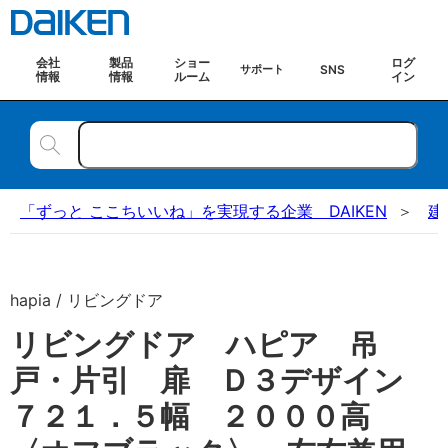
会社
製品
ショー
ログ
SNS
サポート
情報
情報
ルーム
イン
「ずっと ここちいいね」を実現する企業 DAIKEN
建
hapia / リビングドア
リビングドア ハピア 吊
戸・片引 扉 Ｄ３デザイン
７２１．５幅 ２０００高