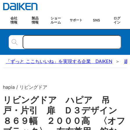
会社
製品
ショー
ログ
SNS
サポート
情報
情報
ルーム
イン
「ずっと ここちいいね」を実現する企業 DAIKEN
建
hapia / リビングドア
リビングドア ハピア 吊
戸・片引 扉 Ｄ３デザイン
８６９幅 ２０００高 〈オフ