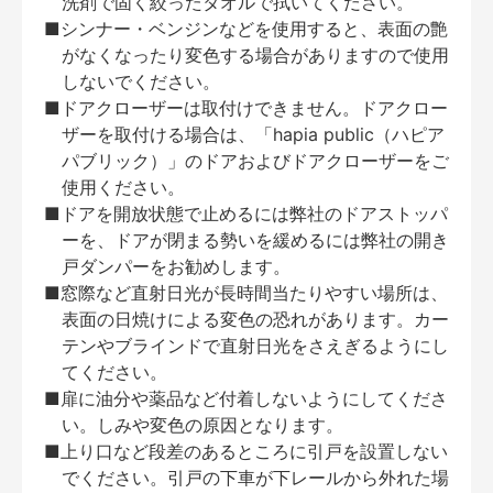
洗剤で固く絞ったタオルで拭いてください。
■シンナー・ベンジンなどを使用すると、表面の艶
がなくなったり変色する場合がありますので使用
しないでください。
■ドアクローザーは取付けできません。ドアクロー
ザーを取付ける場合は、「hapia public（ハピア
パブリック）」のドアおよびドアクローザーをご
使用ください。
■ドアを開放状態で止めるには弊社のドアストッパ
ーを、ドアが閉まる勢いを緩めるには弊社の開き
戸ダンパーをお勧めします。
■窓際など直射日光が長時間当たりやすい場所は、
表面の日焼けによる変色の恐れがあります。カー
テンやブラインドで直射日光をさえぎるようにし
てください。
■扉に油分や薬品など付着しないようにしてくださ
い。しみや変色の原因となります。
■上り口など段差のあるところに引戸を設置しない
でください。引戸の下車が下レールから外れた場