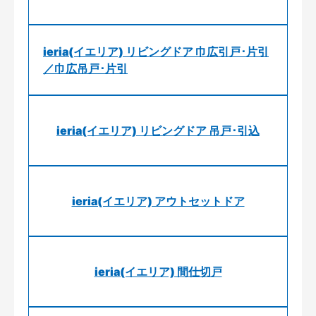
ieria(イエリア) リビングドア 巾広引戸･片引
／巾広吊戸･片引
ieria(イエリア) リビングドア 吊戸･引込
ieria(イエリア) アウトセットドア
ieria(イエリア) 間仕切戸