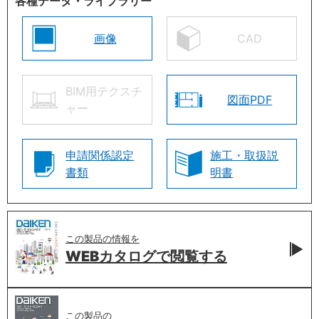
各種データ・ライブラリー
画像
CAD
BIM用テクスチ
図面PDF
ャー
申請関係認定
施工・取扱説
書類
明書
この製品の情報を
WEBカタログで
閲覧する
この製品の