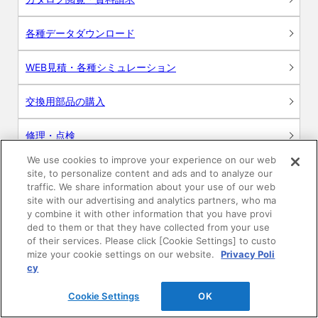
各種データダウンロード
WEB見積・各種シミュレーション
交換用部品の購入
修理・点検
We use cookies to improve your experience on our web
お問い合わせ
site, to personalize content and ads and to analyze our
traffic. We share information about your use of our web
ログイン
site with our advertising and analytics partners, who ma
y combine it with other information that you have provi
ded to them or that they have collected from your use
建築・設計関係者様向けサイト
of their services. Please click [Cookie Settings] to custo
mize your cookie settings on our website.
Privacy Poli
ユーザー登録サービス
cy
Cookie Settings
OK
WEB見積システム