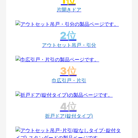
片開きドア
アウトセット吊戸・引分
巾広引戸・片引
折戸ドア(錠付タイプ)