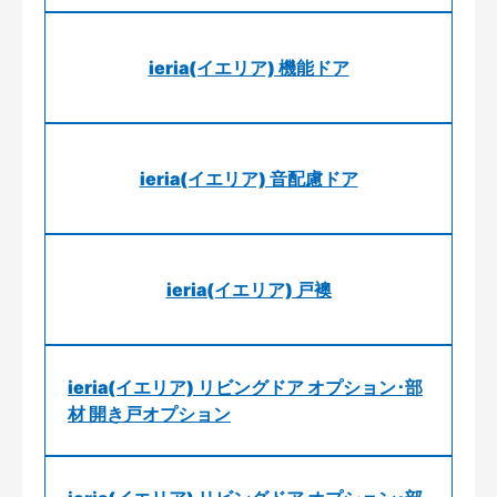
ieria(イエリア) 機能ドア
ieria(イエリア) 音配慮ドア
ieria(イエリア) 戸襖
ieria(イエリア) リビングドア オプション･部
材 開き戸オプション