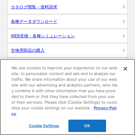
カタログ閲覧・資料請求
各種データダウンロード
WEB見積・各種シミュレーション
交換用部品の購入
修理・点検
We use cookies to improve your experience on our web
site, to personalize content and ads and to analyze our
お問い合わせ
traffic. We share information about your use of our web
site with our advertising and analytics partners, who ma
y combine it with other information that you have provi
ログイン
ded to them or that they have collected from your use
of their services. Please click [Cookie Settings] to custo
建築・設計関係者様向けサイト
mize your cookie settings on our website.
Privacy Poli
cy
ユーザー登録サービス
Cookie Settings
OK