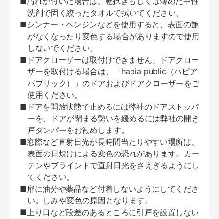
■汚れが付いた場合は、乾拭きもしくは薄めた中性
洗剤で固く絞ったタオルで拭いてください。
■シンナー・ベンジンなどを使用すると、表面の艶
がなくなったり変色する場合がありますので使用
しないでください。
■ドアクローザーは取付けできません。ドアクロー
ザーを取付ける場合は、「hapia public（ハピア
パブリック）」のドアおよびドアクローザーをご
使用ください。
■ドアを開放状態で止めるには弊社のドアストッパ
ーを、ドアが閉まる勢いを緩めるには弊社の開き
戸ダンパーをお勧めします。
■窓際など直射日光が長時間当たりやすい場所は、
表面の日焼けによる変色の恐れがあります。カー
テンやブラインドで直射日光をさえぎるようにし
てください。
■扉に油分や薬品など付着しないようにしてくださ
い。しみや変色の原因となります。
■上り口など段差のあるところに引戸を設置しない