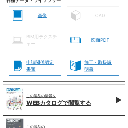
各種データ・ライブラリー
画像
CAD
BIM用テクスチ
図面PDF
ャー
申請関係認定
施工・取扱説
書類
明書
この製品の情報を
WEBカタログで
閲覧する
この製品の