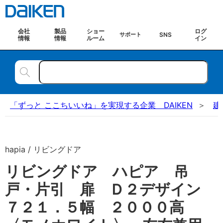
会社
製品
ショー
ログ
SNS
サポート
情報
情報
ルーム
イン
「ずっと ここちいいね」を実現する企業 DAIKEN
建
hapia / リビングドア
リビングドア ハピア 吊
戸・片引 扉 Ｄ２デザイン
７２１．５幅 ２０００高