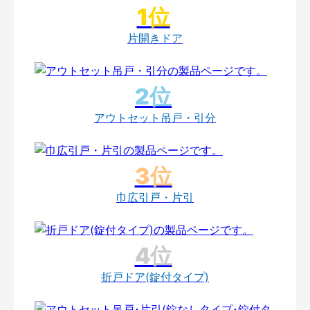
片開きドア
アウトセット吊戸・引分
巾広引戸・片引
折戸ドア(錠付タイプ)