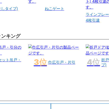
なしタイプ)
ねこゲート
ラインフレー
4枚引違
ランキング
セット吊戸・
折戸
巾広引戸・片引
プ)