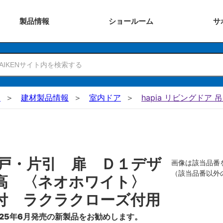
製品
情報
ショー
ルーム
サ
N
建材製品情報
室内ドア
hapia リビングドア 
戸・片引 扉 Ｄ１デザ
画像は該当品番
（該当品番以外
０高 〈ネオホワイト〉
付 ラクラクローズ付用
25年6月発売の新製品をお勧めします。