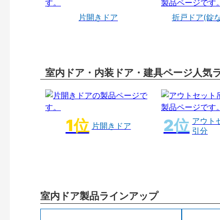
片開きドア
折戸ドア(錠
室内ドア・内装ドア・建具ページ人気
アウト
片開きドア
引分
室内ドア製品ラインアップ