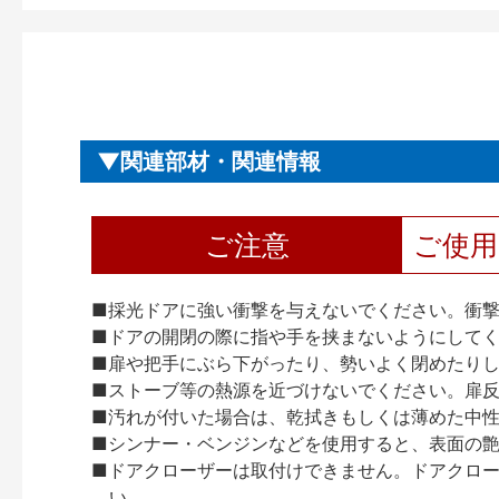
関連部材・関連情報
ご注意
ご使
■採光ドアに強い衝撃を与えないでください。衝
■ドアの開閉の際に指や手を挟まないようにして
■扉や把手にぶら下がったり、勢いよく閉めたり
■ストーブ等の熱源を近づけないでください。扉
■汚れが付いた場合は、乾拭きもしくは薄めた中
■シンナー・ベンジンなどを使用すると、表面の
■ドアクローザーは取付けできません。ドアクローザー
い。