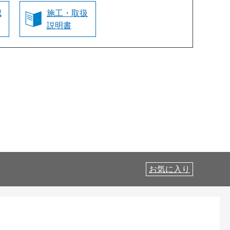
認
施工・取扱
説明書
お気に入り