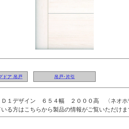
ングドア 吊戸
吊戸･片引
 Ｄ１デザイン ６５４幅 ２０００高 〈ネオ
ている方はこちらから製品の情報がご覧いただけま