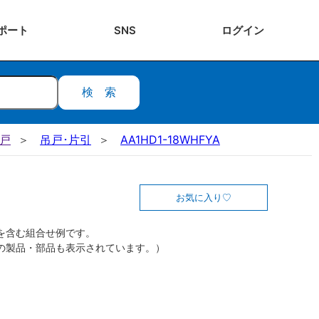
ポート
SNS
ログ
イン
検索
吊戸
吊戸･片引
AA1HD1-18WHFYA
お気に入り
を含む組合せ例です。
の製品・部品も表示されています。）