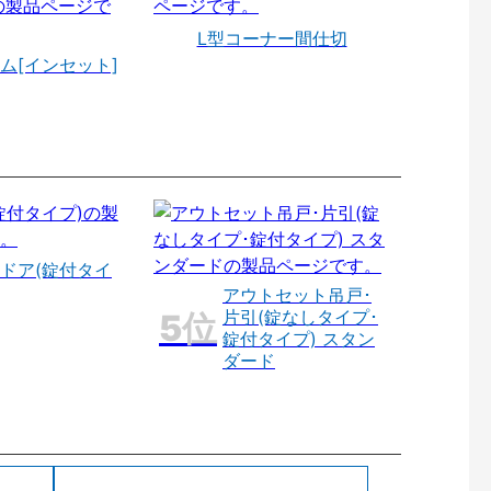
L型コーナー間仕切
ム[インセット]
ドア(錠付タイ
アウトセット吊戸･
片引(錠なしタイプ･
錠付タイプ) スタン
ダード