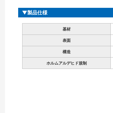
製品仕様
基材
表面
構造
ホルムアルデヒド規制