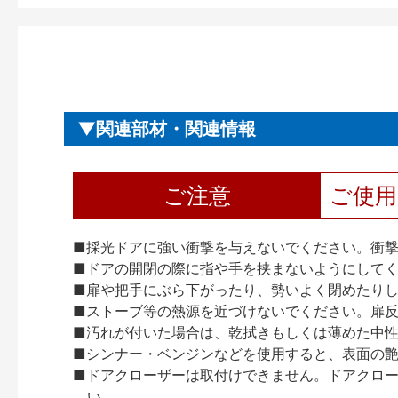
関連部材・関連情報
ご注意
ご使
■採光ドアに強い衝撃を与えないでください。衝
■ドアの開閉の際に指や手を挟まないようにして
■扉や把手にぶら下がったり、勢いよく閉めたり
■ストーブ等の熱源を近づけないでください。扉
■汚れが付いた場合は、乾拭きもしくは薄めた中
■シンナー・ベンジンなどを使用すると、表面の
■ドアクローザーは取付けできません。ドアクローザー
い。