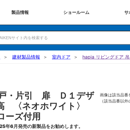
製品
情報
ショー
ルーム
サ
N
建材製品情報
室内ドア
hapia リビングドア 
戸・片引 扉 Ｄ１デザ
画像は該当品番
（該当品番以外
０高 〈ネオホワイト〉
ローズ付用
25年6月発売の新製品をお勧めします。