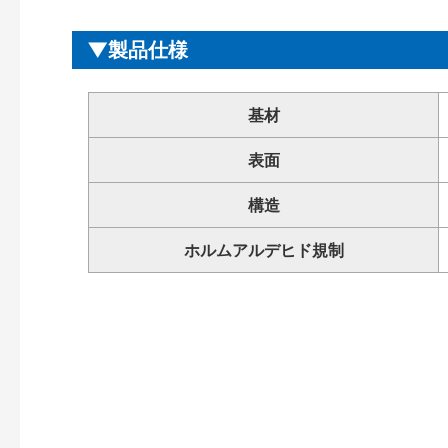
製品仕様
基材
表面
構造
ホルムアルデヒド規制