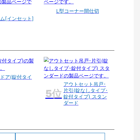
L型コーナー間仕切
ム[インセット]
ドア(錠付タイ
アウトセット吊戸･
片引(錠なしタイプ･
錠付タイプ) スタン
ダード