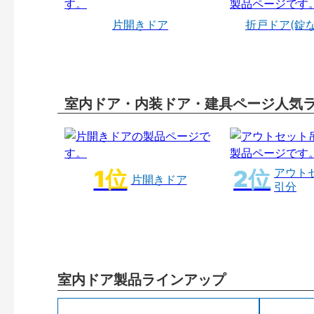
片開きドア
折戸ドア(錠
室内ドア・内装ドア・建具ページ人気
アウト
片開きドア
引分
室内ドア製品ラインアップ