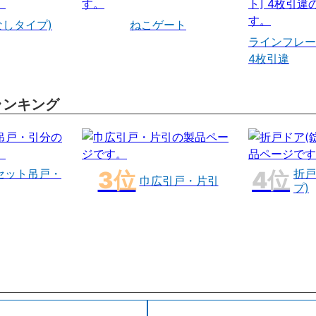
なしタイプ)
ねこゲート
ラインフレー
4枚引違
ランキング
セット吊戸・
折戸
巾広引戸・片引
プ)