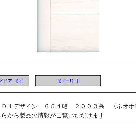
ングドア 吊戸
吊戸･片引
 Ｄ１デザイン ６５４幅 ２０００高 〈ネオホ
ちらから製品の情報がご覧いただけます