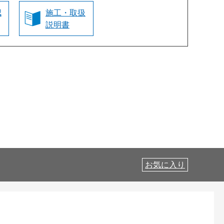
認
施工・取扱
説明書
お気に入り