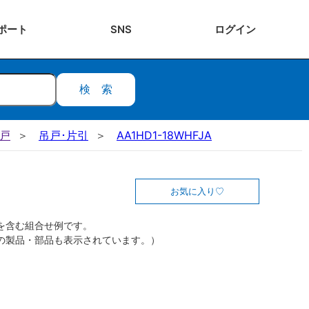
ポート
SNS
ログ
イン
検索
吊戸
吊戸･片引
AA1HD1-18WHFJA
お気に入り
を含む組合せ例です。
の製品・部品も表示されています。）