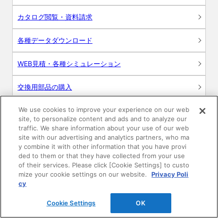
カタログ閲覧・資料請求
各種データダウンロード
WEB見積・各種シミュレーション
交換用部品の購入
We use cookies to improve your experience on our web
修理・点検
site, to personalize content and ads and to analyze our
traffic. We share information about your use of our web
お問い合わせ
site with our advertising and analytics partners, who ma
y combine it with other information that you have provi
ログイン
ded to them or that they have collected from your use
of their services. Please click [Cookie Settings] to custo
mize your cookie settings on our website.
Privacy Poli
建築・設計関係者様向けサイト
cy
ユーザー登録サービス
Cookie Settings
OK