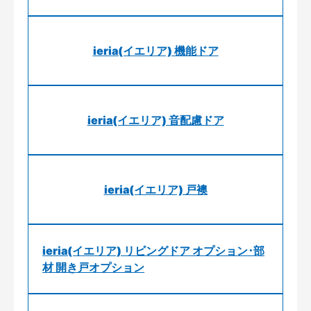
ieria(イエリア) 機能ドア
ieria(イエリア) 音配慮ドア
ieria(イエリア) 戸襖
ieria(イエリア) リビングドア オプション･部
材 開き戸オプション