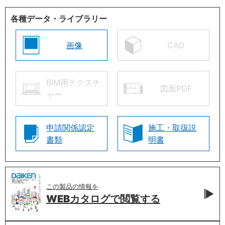
各種データ・ライブラリー
画像
CAD
BIM用テクスチ
図面PDF
ャー
申請関係認定
施工・取扱説
書類
明書
この製品の情報を
WEBカタログで
閲覧する