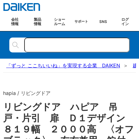
会社
製品
ショー
ログ
SNS
サポート
情報
情報
ルーム
イン
「ずっと ここちいいね」を実現する企業 DAIKEN
建
hapia / リビングドア
リビングドア ハピア 吊
戸・片引 扉 Ｄ１デザイン
８１９幅 ２０００高 〈オフ