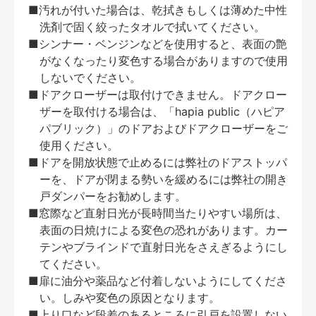
■汚れが付いた場合は、乾拭きもしくは薄めた中性
洗剤で固く絞ったタオルで拭いてください。
■シンナー・ベンジンなどを使用すると、表面の艶
がなくなったり変色する場合がありますので使用
しないでください。
■ドアクローザーは取付けできません。ドアクロー
ザーを取付ける場合は、「hapia public（ハピア
パブリック）」のドアおよびドアクローザーをご
使用ください。
■ドアを開放状態で止めるには弊社のドアストッパ
ーを、ドアが閉まる勢いを緩めるには弊社の開き
戸ダンパーをお勧めします。
■窓際など直射日光が長時間当たりやすい場所は、
表面の日焼けによる変色の恐れがあります。カー
テンやブラインドで直射日光をさえぎるようにし
てください。
■扉に油分や薬品など付着しないようにしてくださ
い。しみや変色の原因となります。
■上り口など段差のあるところに引戸を設置しない