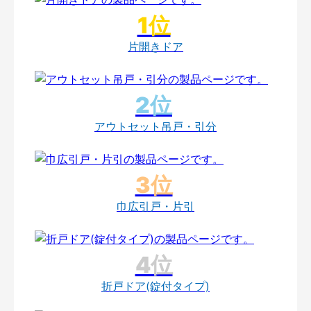
片開きドア
アウトセット吊戸・引分
巾広引戸・片引
折戸ドア(錠付タイプ)