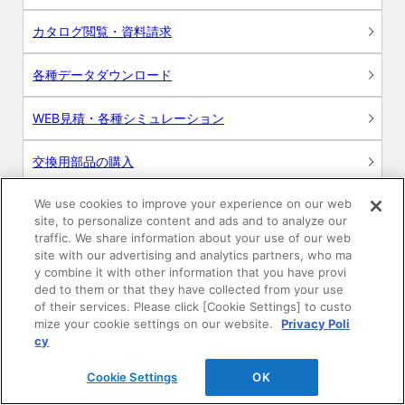
カタログ閲覧・資料請求
各種データダウンロード
WEB見積・各種シミュレーション
交換用部品の購入
We use cookies to improve your experience on our web
修理・点検
site, to personalize content and ads and to analyze our
traffic. We share information about your use of our web
お問い合わせ
site with our advertising and analytics partners, who ma
y combine it with other information that you have provi
ログイン
ded to them or that they have collected from your use
of their services. Please click [Cookie Settings] to custo
mize your cookie settings on our website.
Privacy Poli
建築・設計関係者様向けサイト
cy
ユーザー登録サービス
Cookie Settings
OK