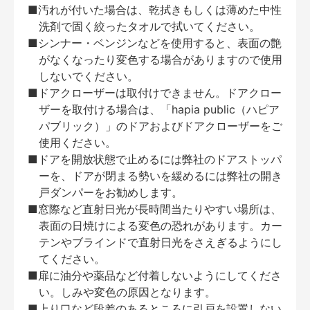
■汚れが付いた場合は、乾拭きもしくは薄めた中性
洗剤で固く絞ったタオルで拭いてください。
■シンナー・ベンジンなどを使用すると、表面の艶
がなくなったり変色する場合がありますので使用
しないでください。
■ドアクローザーは取付けできません。ドアクロー
ザーを取付ける場合は、「hapia public（ハピア
パブリック）」のドアおよびドアクローザーをご
使用ください。
■ドアを開放状態で止めるには弊社のドアストッパ
ーを、ドアが閉まる勢いを緩めるには弊社の開き
戸ダンパーをお勧めします。
■窓際など直射日光が長時間当たりやすい場所は、
表面の日焼けによる変色の恐れがあります。カー
テンやブラインドで直射日光をさえぎるようにし
てください。
■扉に油分や薬品など付着しないようにしてくださ
い。しみや変色の原因となります。
■上り口など段差のあるところに引戸を設置しない