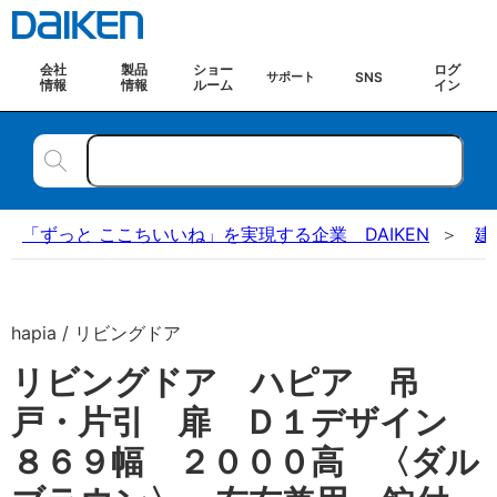
会社
製品
ショー
ログ
SNS
サポート
情報
情報
ルーム
イン
「ずっと ここちいいね」を実現する企業 DAIKEN
建
hapia / リビングドア
リビングドア ハピア 吊
戸・片引 扉 Ｄ１デザイン
８６９幅 ２０００高 〈ダル