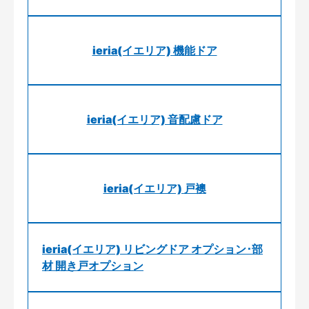
ieria(イエリア) 機能ドア
ieria(イエリア) 音配慮ドア
ieria(イエリア) 戸襖
ieria(イエリア) リビングドア オプション･部
材 開き戸オプション