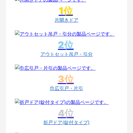
片開きドア
アウトセット吊戸・引分
巾広引戸・片引
折戸ドア(錠付タイプ)