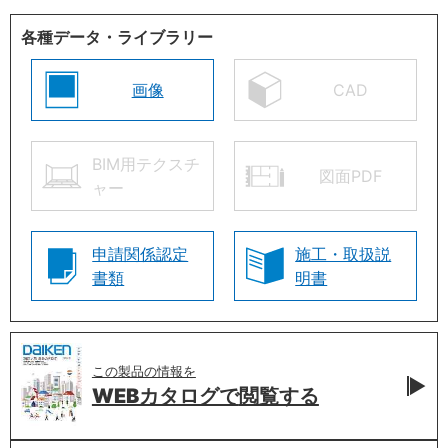
各種データ・ライブラリー
画像
CAD
BIM用テクスチ
図面PDF
ャー
申請関係認定
施工・取扱説
書類
明書
この製品の情報を
WEBカタログで
閲覧する