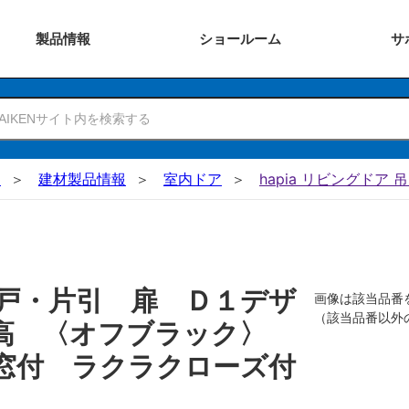
製品
情報
ショー
ルーム
サ
N
建材製品情報
室内ドア
hapia リビングドア 
戸・片引 扉 Ｄ１デザ
画像は該当品番
（該当品番以外
０高 〈オフブラック〉
窓付 ラクラクローズ付