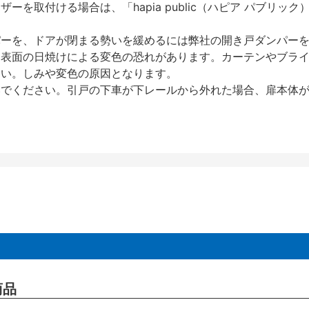
を取付ける場合は、「hapia public（ハピア パブリ
パーを、ドアが閉まる勢いを緩めるには弊社の開き戸ダンパー
、表面の日焼けによる変色の恐れがあります。カーテンやブラ
さい。しみや変色の原因となります。
いでください。引戸の下車が下レールから外れた場合、扉本体
商品