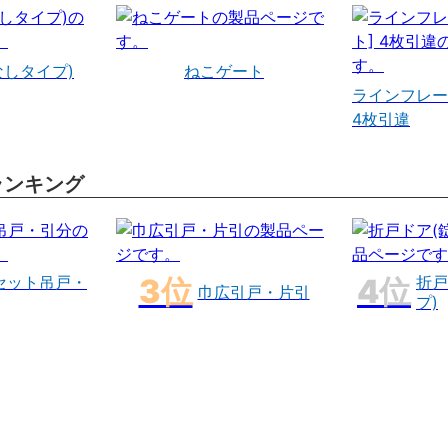
なしタイプ)
ねこゲート
ラインフレー
4枚引違
ランキング
セット吊戸・
折戸
巾広引戸・片引
プ)