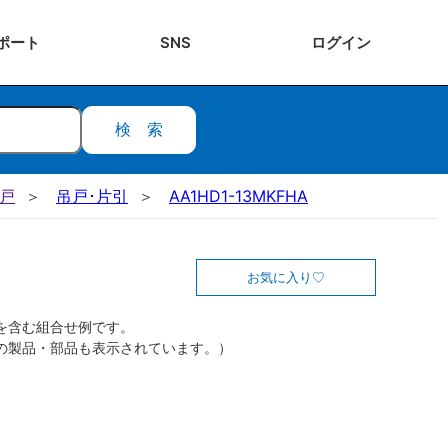
ポート
SNS
ログ
イン
検索
吊戸
吊戸･片引
AA1HD1-13MKFHA
お気に入り
を含む組合せ例です。
の製品・部品も表示されています。）