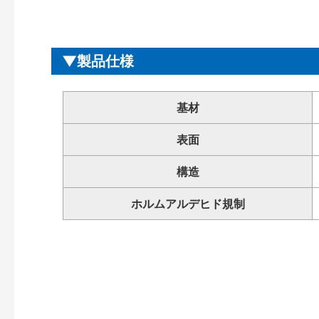
製品仕様
基材
表面
構造
ホルムアルデヒド規制