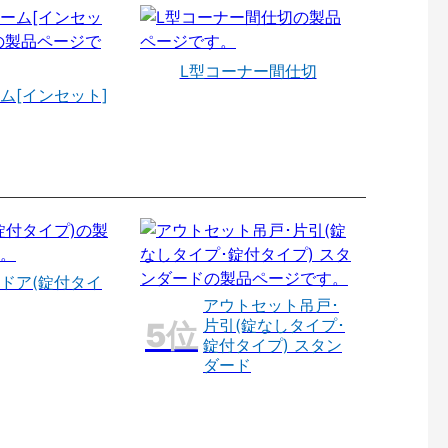
L型コーナー間仕切
ム[インセット]
ドア(錠付タイ
アウトセット吊戸･
片引(錠なしタイプ･
錠付タイプ) スタン
ダード