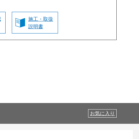
認
施工・取扱
説明書
お気に入り