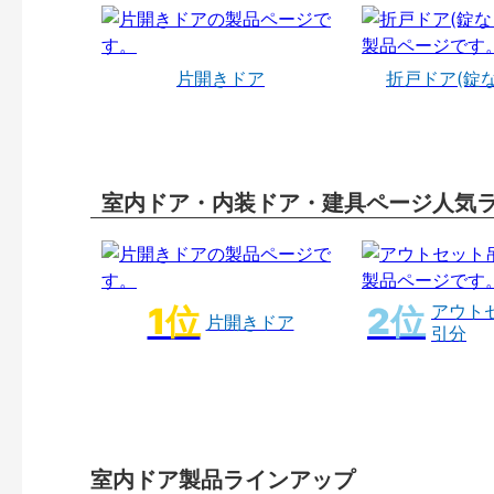
片開きドア
折戸ドア(錠
室内ドア・内装ドア・建具ページ人気
アウト
片開きドア
引分
室内ドア製品ラインアップ