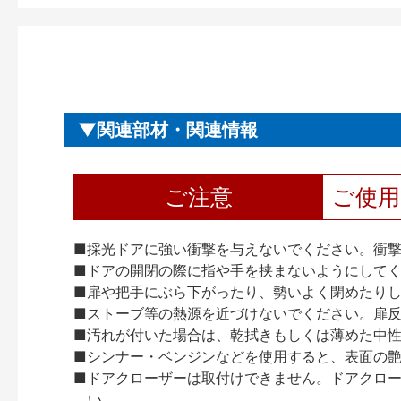
関連部材・関連情報
ご注意
ご使
■採光ドアに強い衝撃を与えないでください。衝
■ドアの開閉の際に指や手を挟まないようにして
■扉や把手にぶら下がったり、勢いよく閉めたり
■ストーブ等の熱源を近づけないでください。扉
■汚れが付いた場合は、乾拭きもしくは薄めた中
■シンナー・ベンジンなどを使用すると、表面の
■ドアクローザーは取付けできません。ドアクローザー
い。