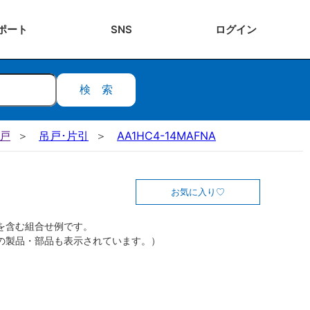
ポート
SNS
ログ
イン
検索
吊戸
吊戸･片引
AA1HC4-14MAFNA
お気に入り
を含む組合せ例です。
の製品・部品も表示されています。）