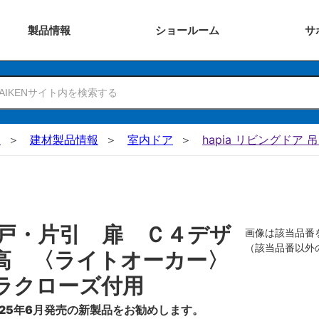
製品
情報
ショー
ルーム
サ
N
建材製品情報
室内ドア
hapia リビングドア 
戸・片引 扉 Ｃ４デザ
画像は該当品番
（該当品番以外
高 〈ライトオーカー〉
ラクローズ付用
25年6月発売の新製品をお勧めします。