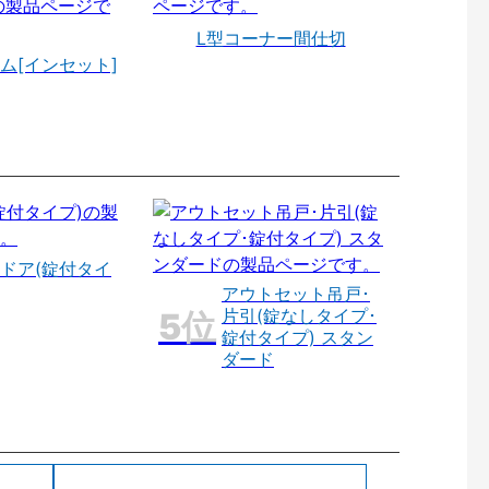
L型コーナー間仕切
ム[インセット]
ドア(錠付タイ
アウトセット吊戸･
片引(錠なしタイプ･
錠付タイプ) スタン
ダード