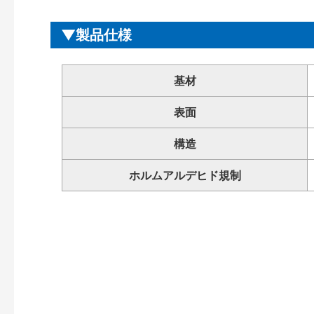
製品仕様
基材
表面
構造
ホルムアルデヒド規制