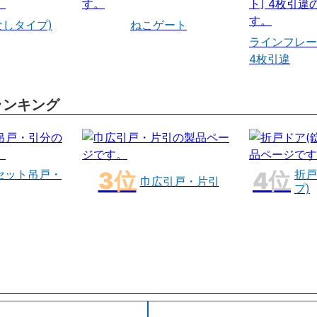
なしタイプ)
ねこゲート
ラインフレー
4枚引違
ランキング
セット吊戸・
折戸
巾広引戸・片引
プ)