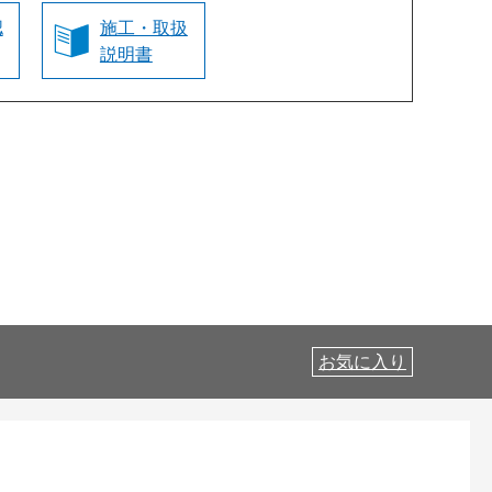
認
施工・取扱
説明書
お気に入り