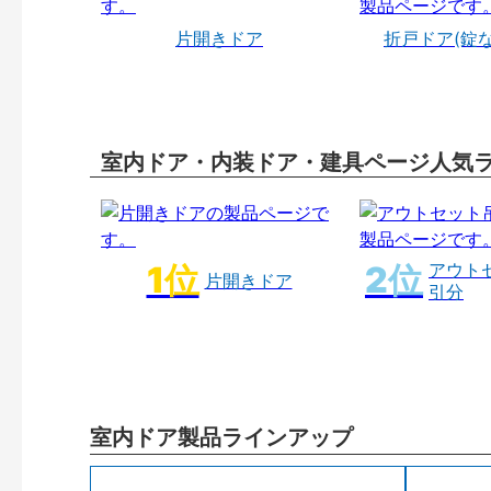
片開きドア
折戸ドア(錠
室内ドア・内装ドア・建具ページ人気
アウト
片開きドア
引分
室内ドア製品ラインアップ