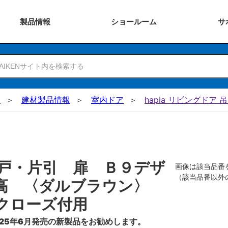
製品
情報
ショー
ルーム
サ
N
建材製品情報
室内ドア
hapia リビングドア 
戸・片引 扉 Ｂ９デザ
画像は該当品番
（該当品番以外
０高 〈ダルブラウン〉
クローズ付用
25年6月発売の新製品をお勧めします。