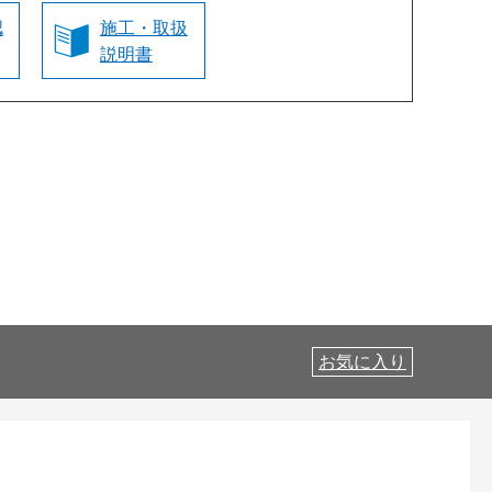
認
施工・取扱
説明書
お気に入り