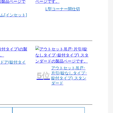
L型コーナー間仕切
ム[インセット]
ドア(錠付タイ
アウトセット吊戸･
片引(錠なしタイプ･
錠付タイプ) スタン
ダード