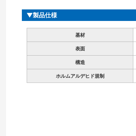
製品仕様
基材
表面
構造
ホルムアルデヒド規制