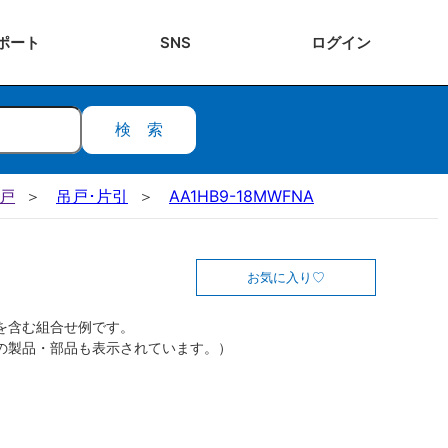
ポート
SNS
ログ
イン
検索
吊戸
吊戸･片引
AA1HB9-18MWFNA
お気に入り
を含む組合せ例です。
の製品・部品も表示されています。）