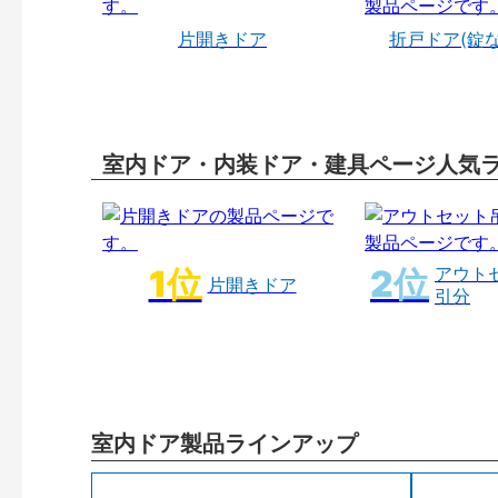
片開きドア
折戸ドア(錠
室内ドア・内装ドア・建具ページ人気
アウト
片開きドア
引分
室内ドア製品ラインアップ