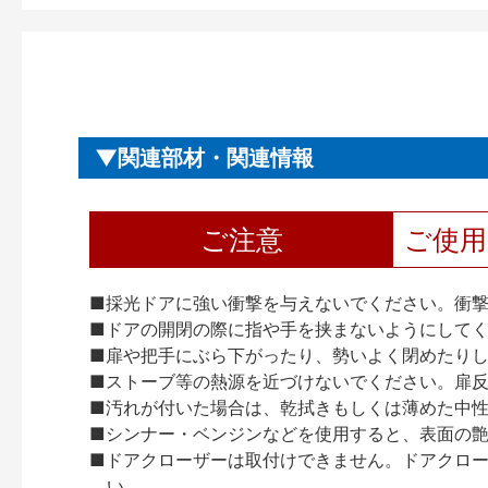
関連部材・関連情報
ご注意
ご使
■採光ドアに強い衝撃を与えないでください。衝
■ドアの開閉の際に指や手を挟まないようにして
■扉や把手にぶら下がったり、勢いよく閉めたり
■ストーブ等の熱源を近づけないでください。扉
■汚れが付いた場合は、乾拭きもしくは薄めた中
■シンナー・ベンジンなどを使用すると、表面の
■ドアクローザーは取付けできません。ドアクローザー
い。