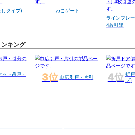
なしタイプ)
ねこゲート
ラインフレー
4枚引違
ランキング
セット吊戸・
折戸
巾広引戸・片引
プ)