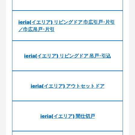
ieria(イエリア) リビングドア 巾広引戸･片引
／巾広吊戸･片引
ieria(イエリア) リビングドア 吊戸･引込
ieria(イエリア) アウトセットドア
ieria(イエリア) 間仕切戸