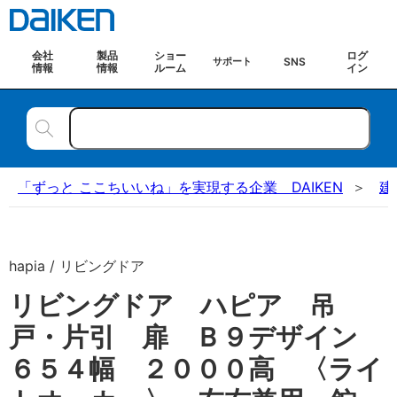
会社
製品
ショー
ログ
SNS
サポート
情報
情報
ルーム
イン
「ずっと ここちいいね」を実現する企業 DAIKEN
建
hapia / リビングドア
リビングドア ハピア 吊
戸・片引 扉 Ｂ９デザイン
６５４幅 ２０００高 〈ライ