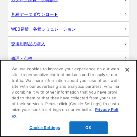
各種データダウンロード
WEB見積・各種シミュレーション
交換用部品の購入
修理・点検
We use cookies to improve your experience on our web
お問い合わせ
site, to personalize content and ads and to analyze our
traffic. We share information about your use of our web
ログイン
site with our advertising and analytics partners, who ma
y combine it with other information that you have provi
ded to them or that they have collected from your use
建築・設計関係者様向けサイト
of their services. Please click [Cookie Settings] to custo
mize your cookie settings on our website.
Privacy Poli
ユーザー登録サービス
cy
Cookie Settings
OK
WEB見積システム