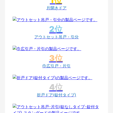
片開きドア
アウトセット吊戸・引分
巾広引戸・片引
折戸ドア(錠付タイプ)