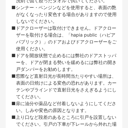
洗剤で固く絞ったタオルで拭いてください。
■シンナー・ベンジンなどを使用すると、表面の艶
がなくなったり変色する場合がありますので使用
しないでください。
■ドアクローザーは取付けできません。ドアクロー
ザーを取付ける場合は、「hapia public（ハピア
パブリック）」のドアおよびドアクローザーをご
使用ください。
■ドアを開放状態で止めるには弊社のドアストッパ
ーを、ドアが閉まる勢いを緩めるには弊社の開き
戸ダンパーをお勧めします。
■窓際など直射日光が長時間当たりやすい場所は、
表面の日焼けによる変色の恐れがあります。カー
テンやブラインドで直射日光をさえぎるようにし
てください。
■扉に油分や薬品など付着しないようにしてくださ
い。しみや変色の原因となります。
■上り口など段差のあるところに引戸を設置しない
でください。引戸の下車が下レールから外れた場