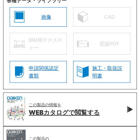
各種データ・ライブラリー
画像
CAD
BIM用テクスチ
図面PDF
ャー
申請関係認定
施工・取扱説
書類
明書
この製品の情報を
WEBカタログで
閲覧する
この製品の