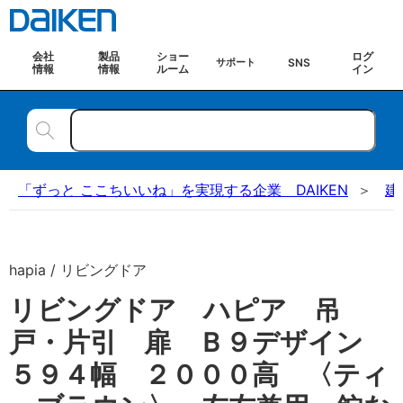
会社
製品
ショー
ログ
SNS
サポート
情報
情報
ルーム
イン
「ずっと ここちいいね」を実現する企業 DAIKEN
建
hapia / リビングドア
リビングドア ハピア 吊
戸・片引 扉 Ｂ９デザイン
５９４幅 ２０００高 〈ティ