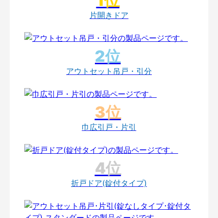
片開きドア
アウトセット吊戸・引分
巾広引戸・片引
折戸ドア(錠付タイプ)