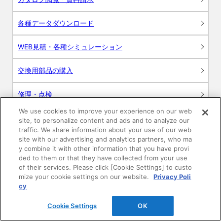
各種データダウンロード
WEB見積・各種シミュレーション
交換用部品の購入
修理・点検
We use cookies to improve your experience on our web
お問い合わせ
site, to personalize content and ads and to analyze our
traffic. We share information about your use of our web
ログイン
site with our advertising and analytics partners, who ma
y combine it with other information that you have provi
ded to them or that they have collected from your use
建築・設計関係者様向けサイト
of their services. Please click [Cookie Settings] to custo
mize your cookie settings on our website.
Privacy Poli
ユーザー登録サービス
cy
Cookie Settings
OK
WEB見積システム