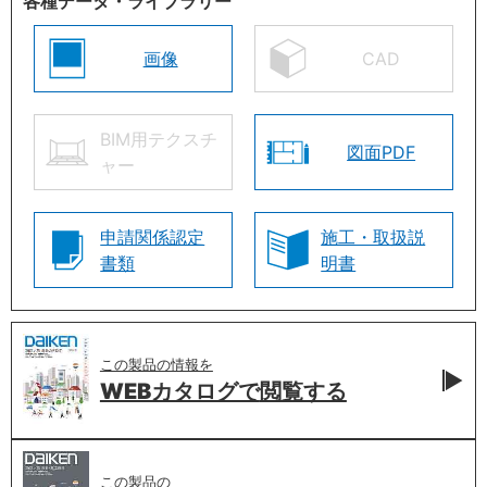
各種データ・ライブラリー
画像
CAD
BIM用テクスチ
図面PDF
ャー
申請関係認定
施工・取扱説
書類
明書
この製品の情報を
WEBカタログで
閲覧する
この製品の