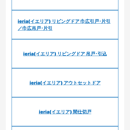
ieria(イエリア) リビングドア 巾広引戸･片引
／巾広吊戸･片引
ieria(イエリア) リビングドア 吊戸･引込
ieria(イエリア) アウトセットドア
ieria(イエリア) 間仕切戸