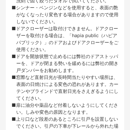
洗剤で固く絞ったタオルで拭いてください。
■シンナー・ベンジンなどを使用すると、表面の艶
がなくなったり変色する場合がありますので使用
しないでください。
■ドアクローザーは取付けできません。ドアクロー
ザーを取付ける場合は、「hapia public（ハピア
パブリック）」のドアおよびドアクローザーをご
使用ください。
■ドアを開放状態で止めるには弊社のドアストッパ
ーを、ドアが閉まる勢いを緩めるには弊社の開き
戸ダンパーをお勧めします。
■窓際など直射日光が長時間当たりやすい場所は、
表面の日焼けによる変色の恐れがあります。カー
テンやブラインドで直射日光をさえぎるようにし
てください。
■扉に油分や薬品など付着しないようにしてくださ
い。しみや変色の原因となります。
■上り口など段差のあるところに引戸を設置しない
でください。引戸の下車が下レールから外れた場