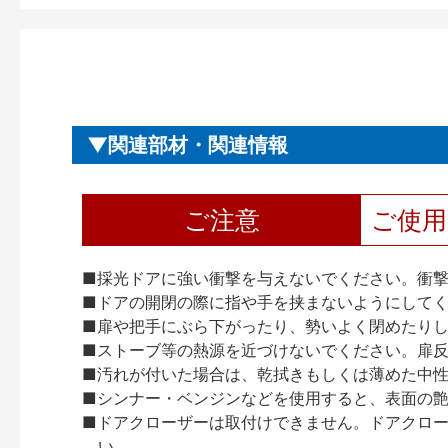
関連部材・関連情報
ご注意
ご使
■採光ドアに強い衝撃を与えないでください。衝
■ドアの開閉の際に指や手を挟まないようにして
■扉や把手にぶら下がったり、勢いよく閉めたり
■ストーブ等の熱源を近づけないでください。扉
■汚れが付いた場合は、乾拭きもしくは薄めた中
■シンナー・ベンジンなどを使用すると、表面の
■ドアクローザーは取付けできません。ドアクローザー
い。