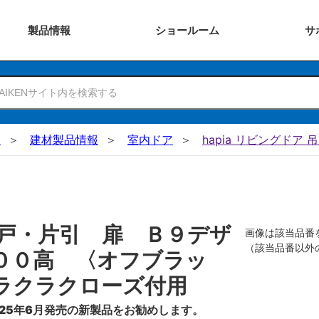
製品
情報
ショー
ルーム
サ
N
建材製品情報
室内ドア
hapia リビングドア 
戸・片引 扉 Ｂ９デザ
画像は該当品番
（該当品番以外
００高 〈オフブラッ
ラクラクローズ付用
25年6月発売の新製品をお勧めします。