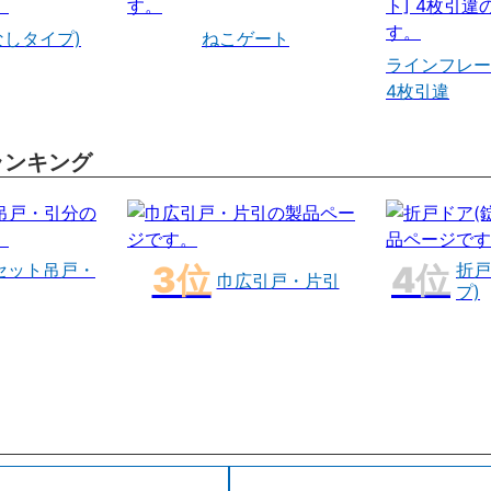
なしタイプ)
ねこゲート
ラインフレー
4枚引違
ランキング
セット吊戸・
折戸
巾広引戸・片引
プ)