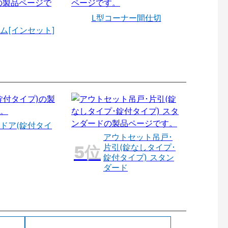
L型コーナー間仕切
ム[インセット]
ドア(錠付タイ
アウトセット吊戸･
片引(錠なしタイプ･
錠付タイプ) スタン
ダード