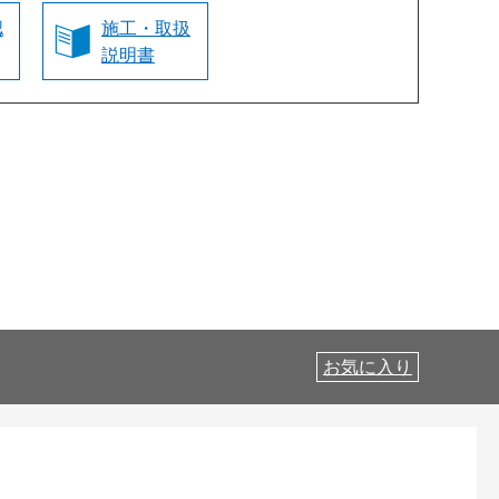
認
施工・取扱
説明書
お気に入り