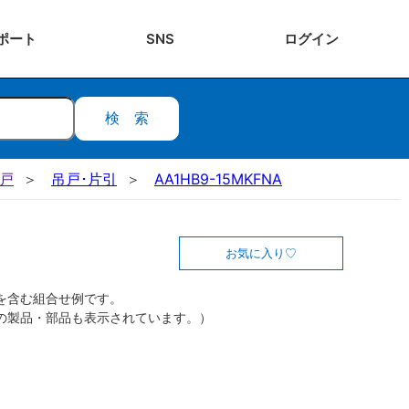
ポート
SNS
ログ
イン
検索
吊戸
吊戸･片引
AA1HB9-15MKFNA
お気に入り
を含む組合せ例です。
の製品・部品も表示されています。）