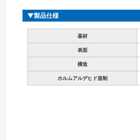
製品仕様
基材
表面
構造
ホルムアルデヒド規制