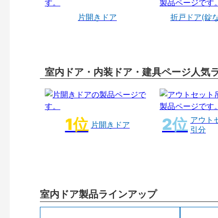
片開きドア
折戸ドア(錠
室内ドア・内装ドア・建具ページ人気
アウト
片開きドア
引分
室内ドア製品ラインアップ