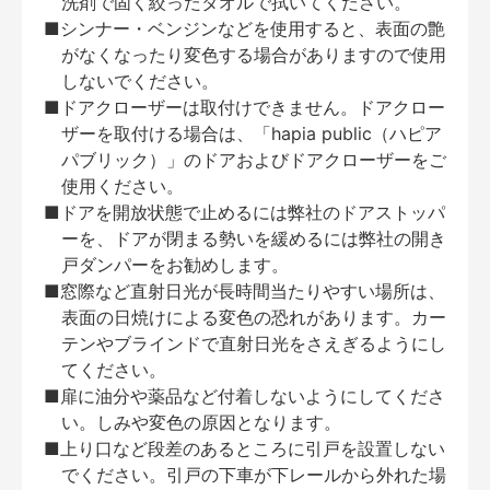
洗剤で固く絞ったタオルで拭いてください。
■シンナー・ベンジンなどを使用すると、表面の艶
がなくなったり変色する場合がありますので使用
しないでください。
■ドアクローザーは取付けできません。ドアクロー
ザーを取付ける場合は、「hapia public（ハピア
パブリック）」のドアおよびドアクローザーをご
使用ください。
■ドアを開放状態で止めるには弊社のドアストッパ
ーを、ドアが閉まる勢いを緩めるには弊社の開き
戸ダンパーをお勧めします。
■窓際など直射日光が長時間当たりやすい場所は、
表面の日焼けによる変色の恐れがあります。カー
テンやブラインドで直射日光をさえぎるようにし
てください。
■扉に油分や薬品など付着しないようにしてくださ
い。しみや変色の原因となります。
■上り口など段差のあるところに引戸を設置しない
でください。引戸の下車が下レールから外れた場