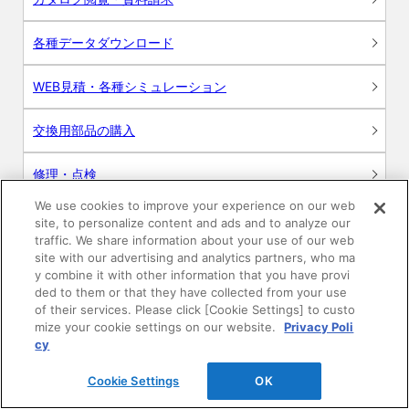
各種データダウンロード
WEB見積・各種シミュレーション
交換用部品の購入
修理・点検
We use cookies to improve your experience on our web
お問い合わせ
site, to personalize content and ads and to analyze our
traffic. We share information about your use of our web
ログイン
site with our advertising and analytics partners, who ma
y combine it with other information that you have provi
ded to them or that they have collected from your use
建築・設計関係者様向けサイト
of their services. Please click [Cookie Settings] to custo
mize your cookie settings on our website.
Privacy Poli
ユーザー登録サービス
cy
Cookie Settings
OK
WEB見積システム