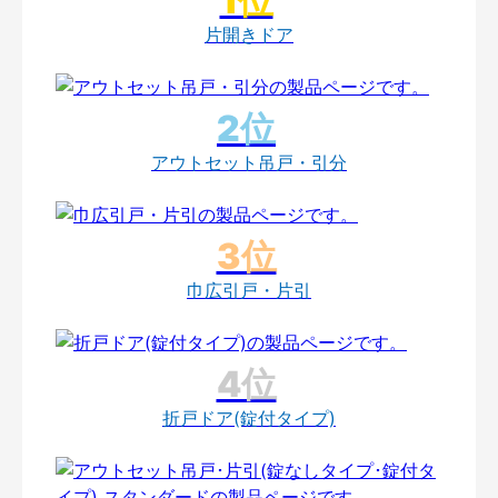
片開きドア
アウトセット吊戸・引分
巾広引戸・片引
折戸ドア(錠付タイプ)