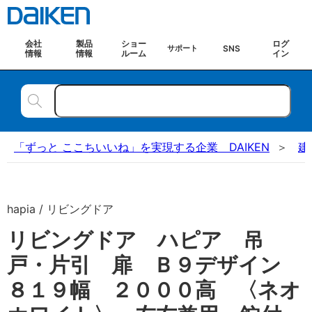
会社
製品
ショー
ログ
SNS
サポート
情報
情報
ルーム
イン
「ずっと ここちいいね」を実現する企業 DAIKEN
建
hapia / リビングドア
リビングドア ハピア 吊
戸・片引 扉 Ｂ９デザイン
８１９幅 ２０００高 〈ネオ