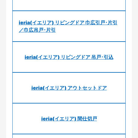
ieria(イエリア) リビングドア 巾広引戸･片引
／巾広吊戸･片引
ieria(イエリア) リビングドア 吊戸･引込
ieria(イエリア) アウトセットドア
ieria(イエリア) 間仕切戸