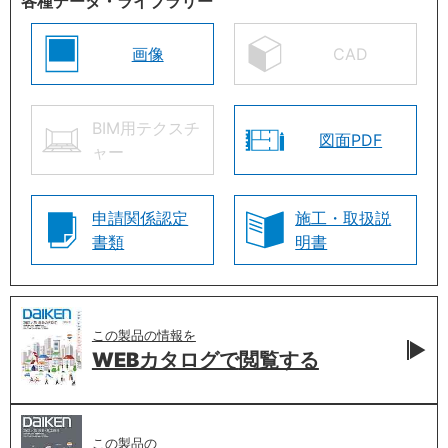
各種データ・ライブラリー
画像
CAD
BIM用テクスチ
図面PDF
ャー
申請関係認定
施工・取扱説
書類
明書
この製品の情報を
WEBカタログで
閲覧する
この製品の