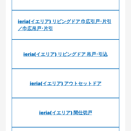
ieria(イエリア) リビングドア 巾広引戸･片引
／巾広吊戸･片引
ieria(イエリア) リビングドア 吊戸･引込
ieria(イエリア) アウトセットドア
ieria(イエリア) 間仕切戸