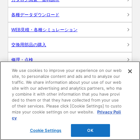
各種データダウンロード
WEB見積・各種シミュレーション
交換用部品の購入
修理・点検
We use cookies to improve your experience on our web
お問い合わせ
site, to personalize content and ads and to analyze our
traffic. We share information about your use of our web
ログイン
site with our advertising and analytics partners, who ma
y combine it with other information that you have provi
ded to them or that they have collected from your use
建築・設計関係者様向けサイト
of their services. Please click [Cookie Settings] to custo
mize your cookie settings on our website.
Privacy Poli
ユーザー登録サービス
cy
Cookie Settings
OK
WEB見積システム