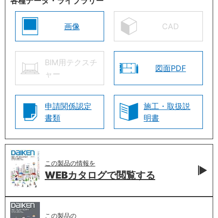
各種データ・ライブラリー
画像
CAD
BIM用テクスチ
図面PDF
ャー
申請関係認定
施工・取扱説
書類
明書
この製品の情報を
WEBカタログで
閲覧する
この製品の