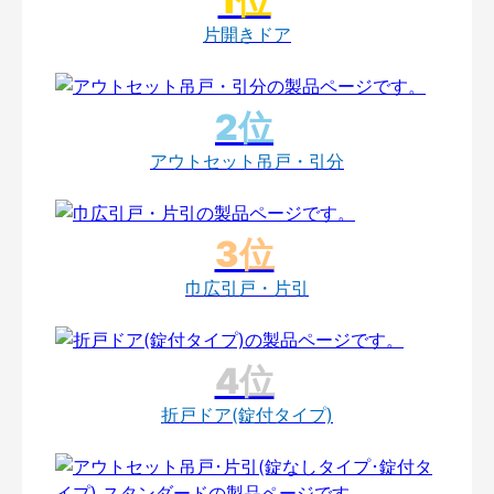
片開きドア
アウトセット吊戸・引分
巾広引戸・片引
折戸ドア(錠付タイプ)