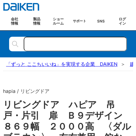
会社
製品
ショー
ログ
SNS
サポート
情報
情報
ルーム
イン
「ずっと ここちいいね」を実現する企業 DAIKEN
建
hapia / リビングドア
リビングドア ハピア 吊
戸・片引 扉 Ｂ９デザイン
８６９幅 ２０００高 〈ダル