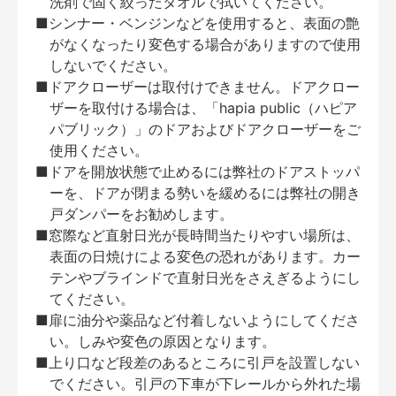
洗剤で固く絞ったタオルで拭いてください。
■シンナー・ベンジンなどを使用すると、表面の艶
がなくなったり変色する場合がありますので使用
しないでください。
■ドアクローザーは取付けできません。ドアクロー
ザーを取付ける場合は、「hapia public（ハピア
パブリック）」のドアおよびドアクローザーをご
使用ください。
■ドアを開放状態で止めるには弊社のドアストッパ
ーを、ドアが閉まる勢いを緩めるには弊社の開き
戸ダンパーをお勧めします。
■窓際など直射日光が長時間当たりやすい場所は、
表面の日焼けによる変色の恐れがあります。カー
テンやブラインドで直射日光をさえぎるようにし
てください。
■扉に油分や薬品など付着しないようにしてくださ
い。しみや変色の原因となります。
■上り口など段差のあるところに引戸を設置しない
でください。引戸の下車が下レールから外れた場