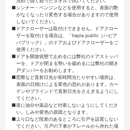
洗剤で固く絞ったタオルで拭いてください。
■シンナー・ベンジンなどを使用すると、表面の艶
がなくなったり変色する場合がありますので使用
しないでください。
■ドアクローザーは取付けできません。ドアクロー
ザーを取付ける場合は、「hapia public（ハピア
パブリック）」のドアおよびドアクローザーをご
使用ください。
■ドアを開放状態で止めるには弊社のドアストッパ
ーを、ドアが閉まる勢いを緩めるには弊社の開き
戸ダンパーをお勧めします。
■窓際など直射日光が長時間当たりやすい場所は、
表面の日焼けによる変色の恐れがあります。カー
テンやブラインドで直射日光をさえぎるようにし
てください。
■扉に油分や薬品など付着しないようにしてくださ
い。しみや変色の原因となります。
■上り口など段差のあるところに引戸を設置しない
でください。引戸の下車が下レールから外れた場