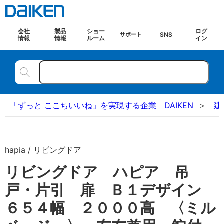
会社
製品
ショー
ログ
SNS
サポート
情報
情報
ルーム
イン
「ずっと ここちいいね」を実現する企業 DAIKEN
建
hapia / リビングドア
リビングドア ハピア 吊
戸・片引 扉 Ｂ１デザイン
６５４幅 ２０００高 〈ミル