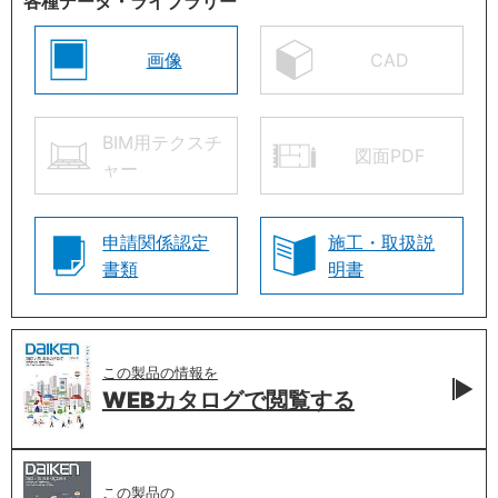
各種データ・ライブラリー
画像
CAD
BIM用テクスチ
図面PDF
ャー
申請関係認定
施工・取扱説
書類
明書
この製品の情報を
WEBカタログで
閲覧する
この製品の