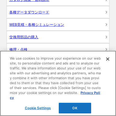
各種データダウンロード
WEB見積・各種シミュレーション
交換用部品の購入
修理・点検
We use cookies to improve your experience on our web
お問い合わせ
site, to personalize content and ads and to analyze our
traffic. We share information about your use of our web
ログイン
site with our advertising and analytics partners, who ma
y combine it with other information that you have provi
ded to them or that they have collected from your use
建築・設計関係者様向けサイト
of their services. Please click [Cookie Settings] to custo
mize your cookie settings on our website.
Privacy Poli
ユーザー登録サービス
cy
Cookie Settings
OK
WEB見積システム