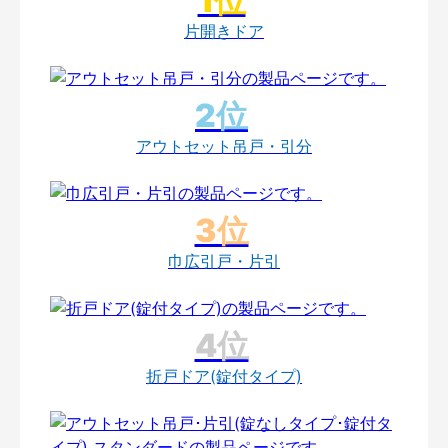
片開きドア
アウトセット吊戸・引分
巾広引戸・片引
折戸ドア(錠付タイプ)