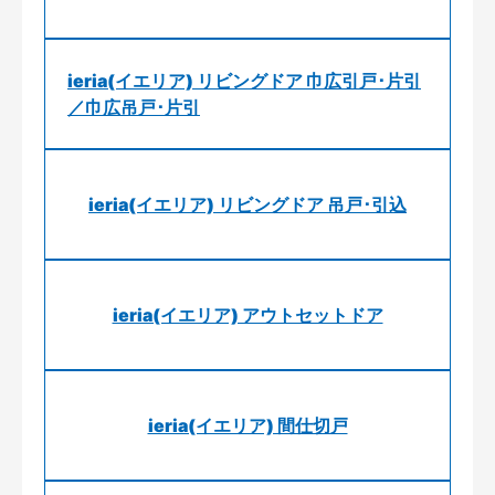
ieria(イエリア) リビングドア 巾広引戸･片引
／巾広吊戸･片引
ieria(イエリア) リビングドア 吊戸･引込
ieria(イエリア) アウトセットドア
ieria(イエリア) 間仕切戸