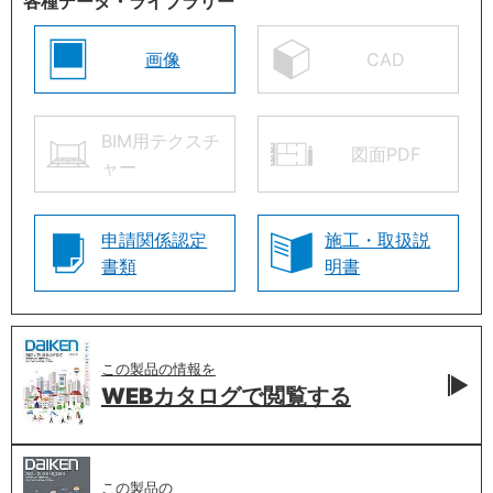
各種データ・ライブラリー
画像
CAD
BIM用テクスチ
図面PDF
ャー
申請関係認定
施工・取扱説
書類
明書
この製品の情報を
WEBカタログで
閲覧する
この製品の