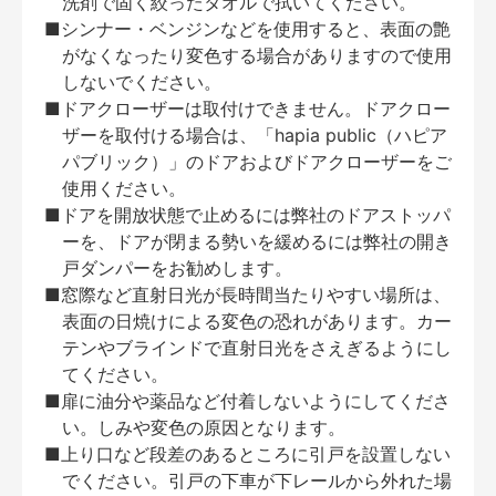
洗剤で固く絞ったタオルで拭いてください。
■シンナー・ベンジンなどを使用すると、表面の艶
がなくなったり変色する場合がありますので使用
しないでください。
■ドアクローザーは取付けできません。ドアクロー
ザーを取付ける場合は、「hapia public（ハピア
パブリック）」のドアおよびドアクローザーをご
使用ください。
■ドアを開放状態で止めるには弊社のドアストッパ
ーを、ドアが閉まる勢いを緩めるには弊社の開き
戸ダンパーをお勧めします。
■窓際など直射日光が長時間当たりやすい場所は、
表面の日焼けによる変色の恐れがあります。カー
テンやブラインドで直射日光をさえぎるようにし
てください。
■扉に油分や薬品など付着しないようにしてくださ
い。しみや変色の原因となります。
■上り口など段差のあるところに引戸を設置しない
でください。引戸の下車が下レールから外れた場