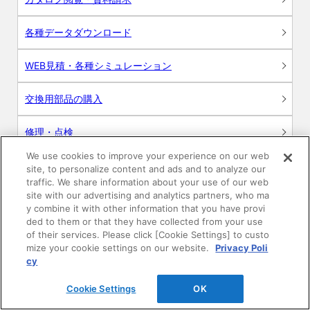
各種データダウンロード
WEB見積・各種シミュレーション
交換用部品の購入
修理・点検
We use cookies to improve your experience on our web
お問い合わせ
site, to personalize content and ads and to analyze our
traffic. We share information about your use of our web
ログイン
site with our advertising and analytics partners, who ma
y combine it with other information that you have provi
ded to them or that they have collected from your use
建築・設計関係者様向けサイト
of their services. Please click [Cookie Settings] to custo
mize your cookie settings on our website.
Privacy Poli
ユーザー登録サービス
cy
Cookie Settings
OK
WEB見積システム