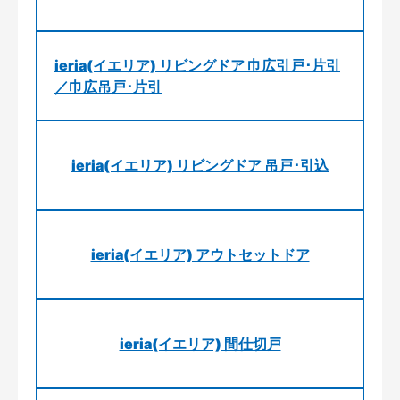
ieria(イエリア) リビングドア 巾広引戸･片引
／巾広吊戸･片引
ieria(イエリア) リビングドア 吊戸･引込
ieria(イエリア) アウトセットドア
ieria(イエリア) 間仕切戸