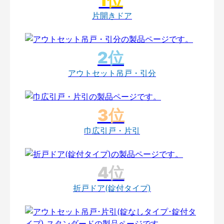
片開きドア
アウトセット吊戸・引分
巾広引戸・片引
折戸ドア(錠付タイプ)