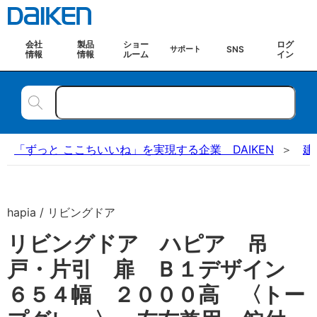
会社
製品
ショー
ログ
SNS
サポート
情報
情報
ルーム
イン
「ずっと ここちいいね」を実現する企業 DAIKEN
建
hapia / リビングドア
リビングドア ハピア 吊
戸・片引 扉 Ｂ１デザイン
６５４幅 ２０００高 〈トー